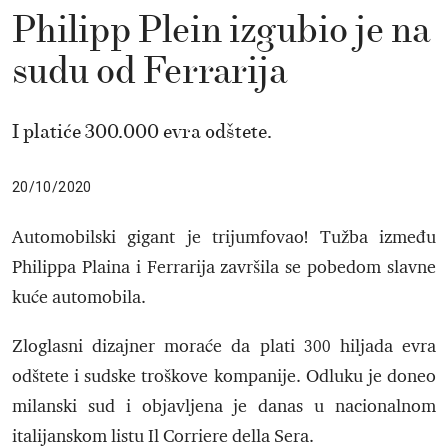
Philipp Plein izgubio je na
sudu od Ferrarija
I platiće 300.000 evra odštete.
20/10/2020
Automobilski gigant je trijumfovao! Tužba između
Philippa Plaina i Ferrarija završila se pobedom slavne
kuće automobila.
Zloglasni dizajner moraće da plati 300 hiljada evra
odštete i sudske troškove kompanije. Odluku je doneo
milanski sud i objavljena je danas u nacionalnom
italijanskom listu Il Corriere della Sera.