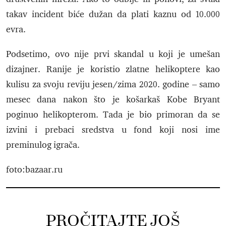
takav incident biće dužan da plati kaznu od 10.000
evra.
Podsetimo, ovo nije prvi skandal u koji je umešan
dizajner. Ranije je koristio zlatne helikoptere kao
kulisu za svoju reviju jesen/zima 2020. godine – samo
mesec dana nakon što je košarkaš Kobe Bryant
poginuo helikopterom. Tada je bio primoran da se
izvini i prebaci sredstva u fond koji nosi ime
preminulog igrača.
foto:bazaar.ru
PROČITAJTE JOŠ