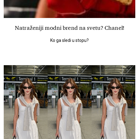
Natraženiji modni brend na svetu? Chanel!
Ko ga sledi u stopu?