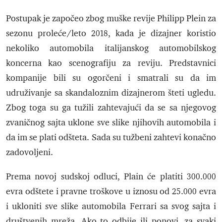
Postupak je započeo zbog muške revije Philipp Plein za
sezonu proleće/leto 2018, kada je dizajner koristio
nekoliko automobila italijanskog automobilskog
koncerna kao scenografiju za reviju. Predstavnici
kompanije bili su ogorčeni i smatrali su da im
udruživanje sa skandaloznim dizajnerom šteti ugledu.
Zbog toga su ga tužili zahtevajući da se sa njegovog
zvaničnog sajta uklone sve slike njihovih automobila i
da im se plati odšteta. Sada su tužbeni zahtevi konačno
zadovoljeni.
Prema novoj sudskoj odluci, Plain će platiti 300.000
evra odštete i pravne troškove u iznosu od 25.000 evra
i ukloniti sve slike automobila Ferrari sa svog sajta i
društvenih mreža. Ako to odbije ili ponovi, za svaki