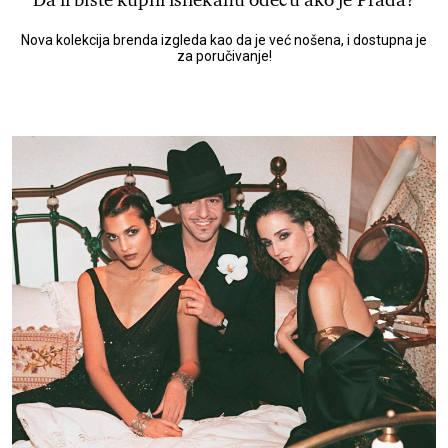
Da li biste kupili isflekanu odeću ako je Prada?
Nova kolekcija brenda izgleda kao da je već nošena, i dostupna je
za poručivanje!