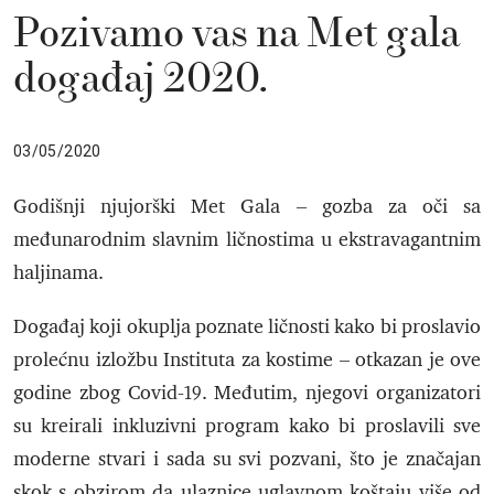
Pozivamo vas na Met gala
događaj 2020.
03/05/2020
Godišnji njujorški Met Gala – gozba za oči sa
međunarodnim slavnim ličnostima u ekstravagantnim
haljinama.
Događaj koji okuplja poznate ličnosti kako bi proslavio
prolećnu izložbu Instituta za kostime – otkazan je ove
godine zbog Covid-19. Međutim, njegovi organizatori
su kreirali inkluzivni program kako bi proslavili sve
moderne stvari i sada su svi pozvani, što je značajan
skok s obzirom da ulaznice uglavnom koštaju više od