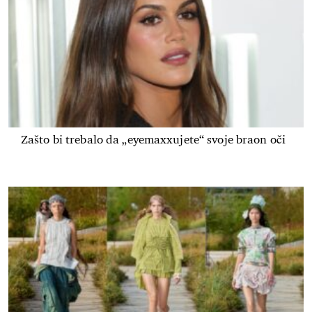
Zašto bi trebalo da „eyemaxxujete“ svoje braon oči