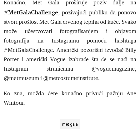
Konačno, Met Gala proširuje poziv dalje na
#MetGalaChallenge
, pozivajući publiku da ponovo
stvori prošlost Met Gala crvenog tepiha od kuće. Svako
može učestvovati fotografisanjem i objavom
fotografija na Instagramu pomoću hashtaga
#MetGalaChallenge. Američki pozorišni izvođač Billy
Porter i američki Vogue izabraće šta će se naći na
Instagram stranicama @voguemagazine,
@metmuseum i @metcostumeinstitute.
Ko zna, možda ćete konačno privući pažnju Ane
Wintour.
met gala