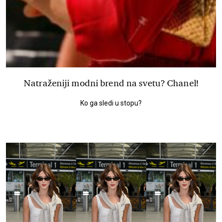
Natraženiji modni brend na svetu? Chanel!
Ko ga sledi u stopu?