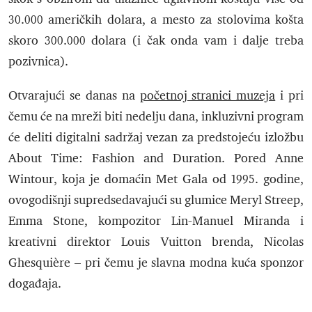
30.000 američkih dolara, a mesto za stolovima košta
skoro 300.000 dolara (i čak onda vam i dalje treba
pozivnica).
Otvarajući se danas na
početnoj stranici muzeja
i pri
čemu će na mreži biti nedelju dana, inkluzivni program
će deliti digitalni sadržaj vezan za predstojeću izložbu
About Time: Fashion and Duration. Pored Anne
Wintour, koja je domaćin Met Gala od 1995. godine,
ovogodišnji supredsedavajući su glumice Meryl Streep,
Emma Stone, kompozitor Lin-Manuel Miranda i
kreativni direktor Louis Vuitton brenda, Nicolas
Ghesquière – pri čemu je slavna modna kuća sponzor
događaja.