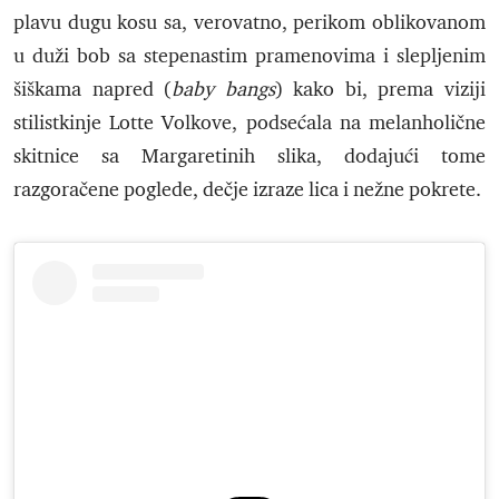
plavu dugu kosu sa, verovatno, perikom oblikovanom
u duži bob sa stepenastim pramenovima i slepljenim
šiškama napred (
baby bangs
) kako bi, prema viziji
stilistkinje Lotte Volkove, podsećala na melanholične
skitnice sa Margaretinih slika, dodajući tome
razgoračene poglede, dečje izraze lica i nežne pokrete.