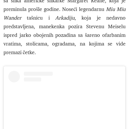
sa slika američke slikarke Margaret Keane, koja je
preminula prošle godine. Noseći legendarnu
Miu Miu
Wander
tašnicu i
Arkadiju
, koja je nedavno
predstavljena, manekenka pozira Stevenu Meiselu
ispred jarko obojenih pozadina sa šareno ofarbanim
vratima, stolicama, ogradama, na kojima se vide
premazi četke.