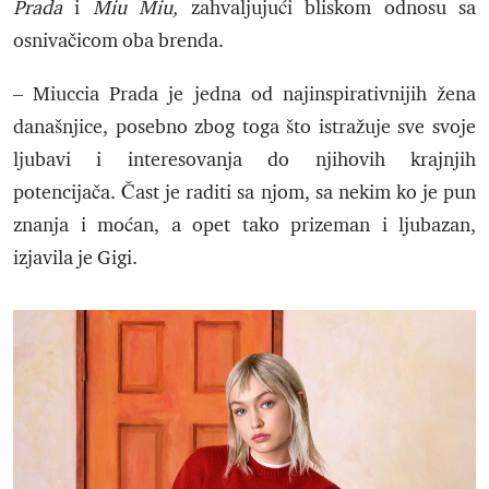
Prada
i
Miu Miu,
zahvaljujući bliskom odnosu sa
osnivačicom oba brenda.
– Miuccia Prada je jedna od najinspirativnijih žena
današnjice, posebno zbog toga što istražuje sve svoje
ljubavi i interesovanja do njihovih krajnjih
potencijača. Čast je raditi sa njom, sa nekim ko je pun
znanja i moćan, a opet tako prizeman i ljubazan,
izjavila je Gigi.