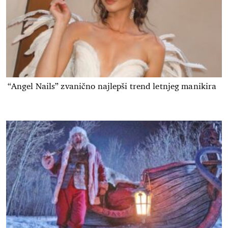
“Angel Nails” zvanično najlepši trend letnjeg manikira