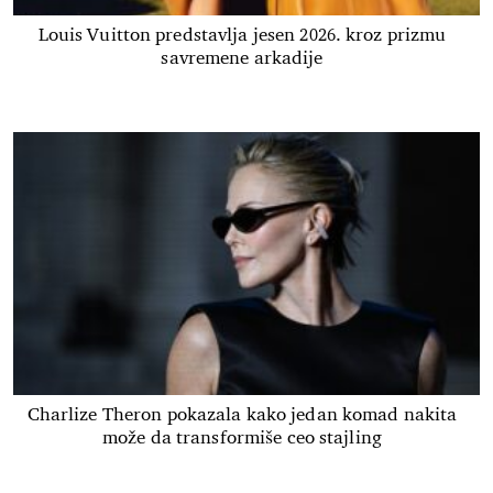
Louis Vuitton predstavlja jesen 2026. kroz prizmu
savremene arkadije
Charlize Theron pokazala kako jedan komad nakita
može da transformiše ceo stajling