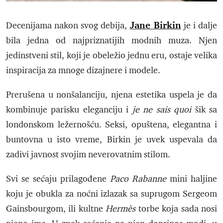
Jane Birkin
Decenijama nakon svog debija,
je i dalje
bila jedna od najpriznatijih modnih muza. Njen
jedinstveni stil, koji je obeležio jednu eru, ostaje velika
inspiracija za mnoge dizajnere i modele.
Prerušena u nonšalanciju, njena estetika uspela je da
kombinuje parisku eleganciju i
je ne sais quoi
šik sa
londonskom ležernošću. Seksi, opuštena, elegantna i
buntovna u isto vreme, Birkin je uvek uspevala da
zadivi javnost svojim neverovatnim stilom.
Svi se sećaju prilagođene
Paco Rabanne
mini haljine
koju je obukla za noćni izlazak sa suprugom Sergeom
Gainsbourgom, ili kultne
Hermès
torbe koja sada nosi