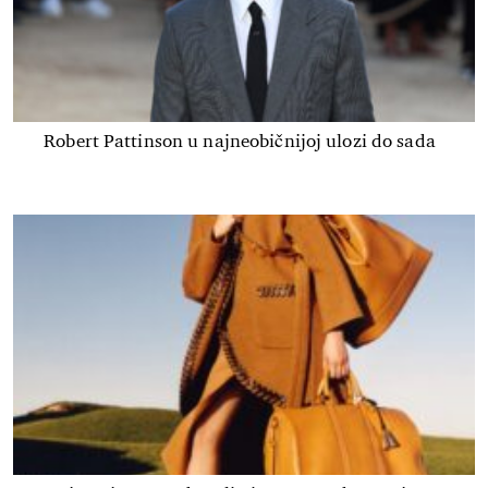
Robert Pattinson u najneobičnijoj ulozi do sada