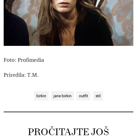
Foto: Profimedia
Priredila: T.M.
birkin
jane birkin
outfit
stil
PROČITAJTE JOŠ