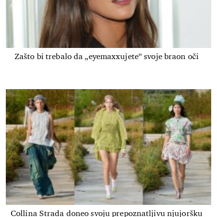
Zašto bi trebalo da „eyemaxxujete“ svoje braon oči
Collina Strada doneo svoju prepoznatljivu njujoršku