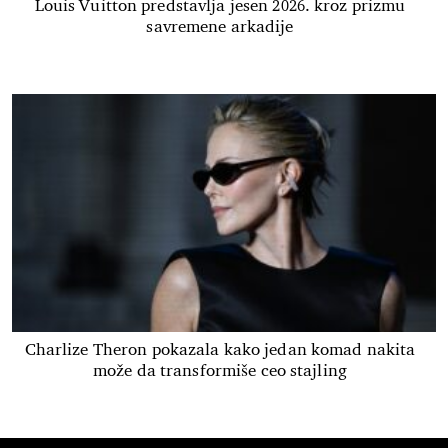
Louis Vuitton predstavlja jesen 2026. kroz prizmu
savremene arkadije
Charlize Theron pokazala kako jedan komad nakita
može da transformiše ceo stajling