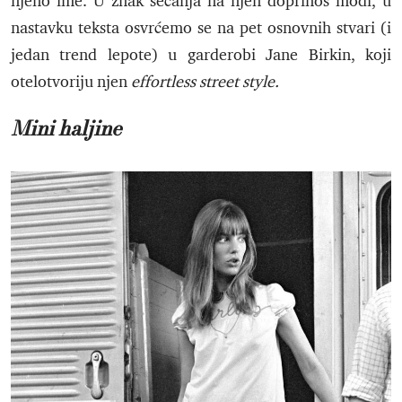
njeno ime. U znak sećanja na njen doprinos modi, u
nastavku teksta osvrćemo se na pet osnovnih stvari (i
jedan trend lepote) u garderobi Jane Birkin, koji
otelotvoriju njen
effortless street style.
Mini haljine