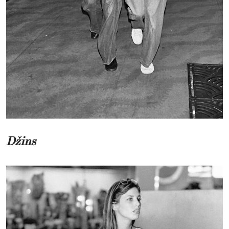
Džins