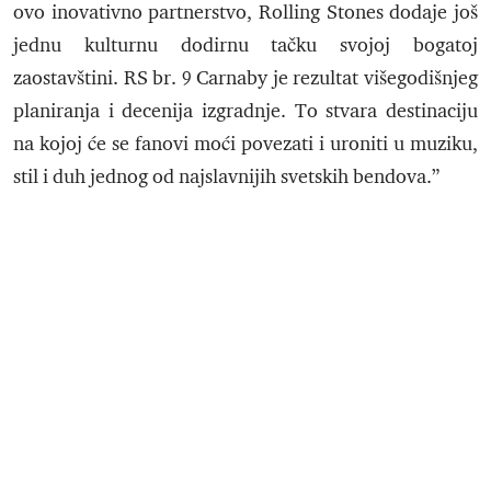
ovo inovativno partnerstvo, Rolling Stones dodaje još
jednu kulturnu dodirnu tačku svojoj bogatoj
zaostavštini. RS br. 9 Carnaby je rezultat višegodišnjeg
planiranja i decenija izgradnje. To stvara destinaciju
na kojoj će se fanovi moći povezati i uroniti u muziku,
stil i duh jednog od najslavnijih svetskih bendova.”