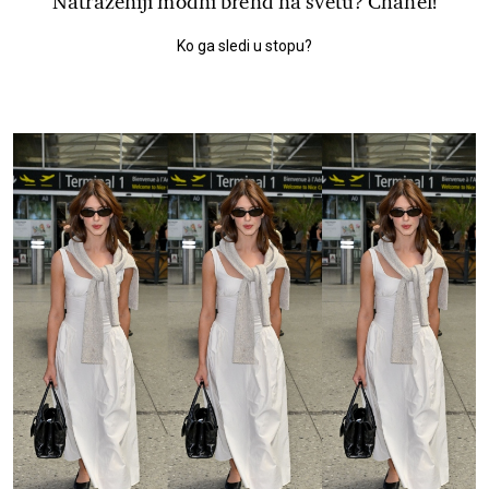
Natraženiji modni brend na svetu? Chanel!
Ko ga sledi u stopu?