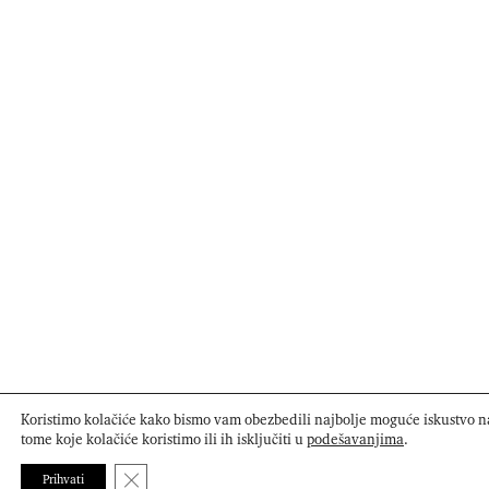
Koristimo kolačiće kako bismo vam obezbedili najbolje moguće iskustvo na
tome koje kolačiće koristimo ili ih isključiti u
podešavanjima
.
Close GDPR Cookie Banner
Prihvati