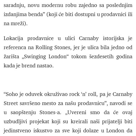
saradnju, novu modernu robu zajedno sa poslednjim
izdanjima benda” (koji će biti dostupni u prodavnici ili
na mreži).
Lokacija prodavnice u ulici Carnaby istorijska je
referenca na Rolling Stones, jer je ulica bila jedno od
žarišta „Swinging London“ tokom šezdesetih godina
kada je brend nastao.
“Soho je oduvek okruživao rock ‘n’ roll, pa je Carnaby
Street savršeno mesto za našu prodavnicu”, navodi se
u saopštenju Stones-a. „Uvereni smo da će ovaj
uzbudljivi projekat koji su kreirali naši prijatelji biti
jedinstveno iskustvo za sve koji dolaze u London da