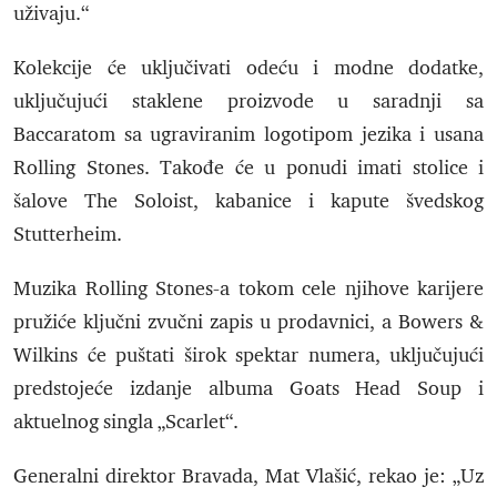
uživaju.“
Kolekcije će uključivati odeću i modne dodatke,
uključujući staklene proizvode u saradnji sa
Baccaratom sa ugraviranim logotipom jezika i usana
Rolling Stones. Takođe će u ponudi imati stolice i
šalove The Soloist, kabanice i kapute švedskog
Stutterheim.
Muzika Rolling Stones-a tokom cele njihove karijere
pružiće ključni zvučni zapis u prodavnici, a Bowers &
Wilkins će puštati širok spektar numera, uključujući
predstojeće izdanje albuma Goats Head Soup i
aktuelnog singla „Scarlet“.
Generalni direktor Bravada, Mat Vlašić, rekao je: „Uz