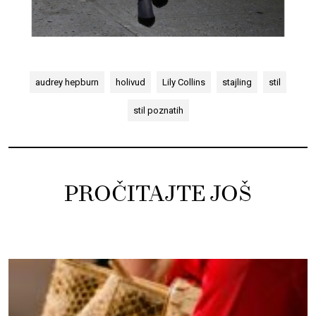
audrey hepburn
holivud
Lily Collins
stajling
stil
stil poznatih
PROČITAJTE JOŠ