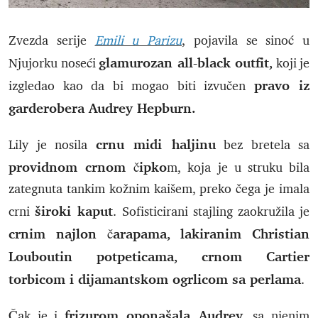
Zvezda serije
Emili u Parizu
, pojavila se sinoć u
glamurozan all-black outfit,
Njujorku noseći
koji je
pravo iz
izgledao kao da bi mogao biti izvučen
garderobera Audrey Hepburn.
crnu midi haljinu
Lily je nosila
bez bretela sa
providnom crnom čipko
m, koja je u struku bila
zategnuta tankim kožnim kaišem, preko čega je imala
široki kaput
crni
. Sofisticirani stajling zaokružila je
crnim najlon čarapama, lakiranim Christian
Louboutin potpeticama, crnom Cartier
torbicom i dijamantskom ogrlicom sa perlama
.
frizurom oponašala Audrey
Čak je i
, sa njenim