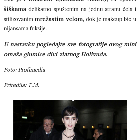
šiškama
delikatno spuštenim na jednu stranu čela i
mrežastim velom
stilizovanim
, dok je makeup bio u
nijansama fuksije.
U nastavku pogledajte sve fotografije ovog mini
omaža glumice divi zlatnog Holivuda.
Foto: Profimedia
Priredila: T.M.