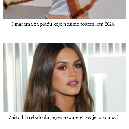
5 marama za plažu koje nosimo tokom leta 2026.
Zašto bi trebalo da „eyemaxxujete“ svoje braon oči