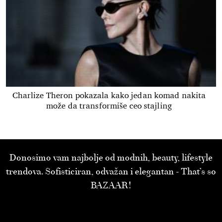
Charlize Theron pokazala kako jedan komad nakita
može da transformiše ceo stajling
Donosimo vam najbolje od modnih, beauty, lifestyle
trendova. Sofisticiran, odvažan i elegantan - That’s so
BAZAAR!