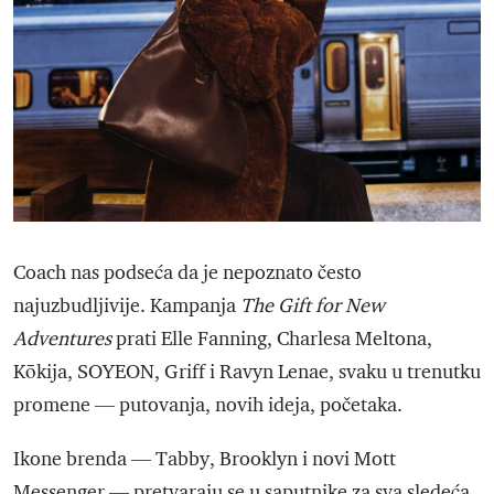
Coach nas podseća da je nepoznato često
najuzbudljivije. Kampanja
The Gift for New
Adventures
prati Elle Fanning, Charlesa Meltona,
Kōkija, SOYEON, Griff i Ravyn Lenae, svaku u trenutku
promene — putovanja, novih ideja, početaka.
Ikone brenda — Tabby, Brooklyn i novi Mott
Messenger — pretvaraju se u saputnike za sva sledeća