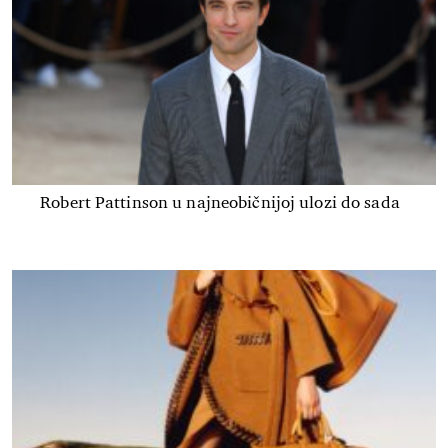
Robert Pattinson u najneobičnijoj ulozi do sada