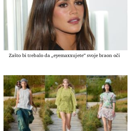
Zašto bi trebalo da „eyemaxxujete“ svoje braon oči