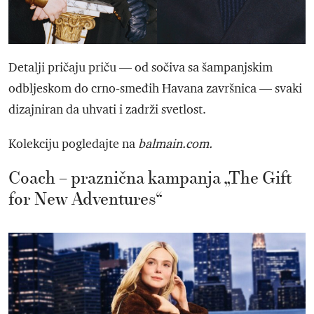
Detalji pričaju priču — od sočiva sa šampanjskim
odbljeskom do crno-smeđih Havana završnica — svaki
dizajniran da uhvati i zadrži svetlost.
Kolekciju pogledajte na
balmain.com.
Coach – praznična kampanja „The Gift
for New Adventures“