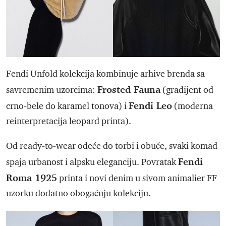
Fendi Unfold kolekcija kombinuje arhive brenda sa
Frosted Fauna
savremenim uzorcima:
(gradijent od
Fendi Leo
crno-bele do karamel tonova) i
(moderna
reinterpretacija leopard printa).
Od ready-to-wear odeće do torbi i obuće, svaki komad
Fendi
spaja urbanost i alpsku eleganciju. Povratak
Roma 1925
printa i novi denim u sivom animalier FF
uzorku dodatno obogaćuju kolekciju.