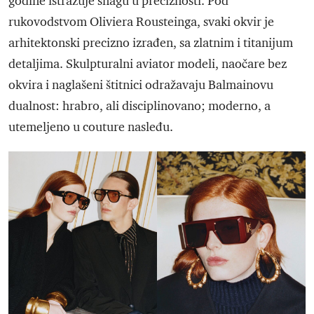
godine istražuje snagu u preciznosti. Pod
rukovodstvom Oliviera Rousteinga, svaki okvir je
arhitektonski precizno izrađen, sa zlatnim i titanijum
detaljima. Skulpturalni aviator modeli, naočare bez
okvira i naglašeni štitnici odražavaju Balmainovu
dualnost: hrabro, ali disciplinovano; moderno, a
utemeljeno u couture nasleđu.