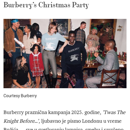
Burberry’s Christmas Party
Courtesy Burberry
Burberry praznična kampanja 2025. godine,
’Twas The
Knight Before…’
, ljubavno je pismo Londonu u vreme
Božića — sve u svetlucanju lampica, smehu i savršeno