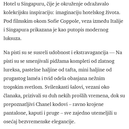
Hotel u Singapuru, čije je okruženje odražavalo
kolekcijsku inspiraciju: imaginaciju hotelskog života.
Pod filmskim okom Sofie Coppole, veza između Italije
i Singapura prikazana je kao putopis modernog
luksuza.
Na pisti su se susreli udobnost i ekstravagancija — Na
pisti su se smenjivali pidžama kompleti od zlatnog
lureksa, pastelne haljine od tafta, mini haljine od
prugastog laméa i tvid odela obasjana nežnim
tropskim svetlom. Svilenkasti šalovi, vezani oko
članaka, prizivali su duh nekih prošlih vremena, dok su
prepoznatljivi Chanel kodovi – ravno krojene
pantalone, kaputi i pruge – sve zajedno utemeljili u
osećaj bezvremenske elegancije.