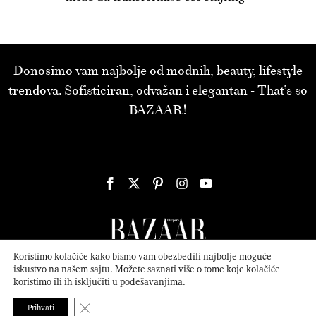
Donosimo vam najbolje od modnih, beauty, lifestyle
trendova. Sofisticiran, odvažan i elegantan - That’s so
BAZAAR!
Koristimo kolačiće kako bismo vam obezbedili najbolje moguće
iskustvo na našem sajtu. Možete saznati više o tome koje kolačiće
koristimo ili ih isključiti u
podešavanjima
.
© 2026
ATTICA MEDIA
Serbia, Inc. All Rights Reserved.
Politika
privatnosti
.
Close GDPR Cookie Banner
Prihvati