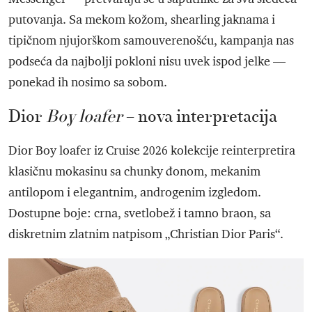
putovanja. Sa mekom kožom, shearling jaknama i
tipičnom njujorškom samouverenošću, kampanja nas
podseća da najbolji pokloni nisu uvek ispod jelke —
ponekad ih nosimo sa sobom.
Dior
Boy loafer
– nova interpretacija
Dior Boy loafer iz Cruise 2026 kolekcije reinterpretira
klasičnu mokasinu sa chunky đonom, mekanim
antilopom i elegantnim, androgenim izgledom.
Dostupne boje: crna, svetlobež i tamno braon, sa
diskretnim zlatnim natpisom „Christian Dior Paris“.