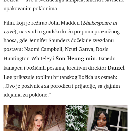
upakovanim poklonima.
Film. koji je režirao John Madden (
Shakespeare in
Love
), nas vodi u gradsku kuću prepunu prazničnog
haosa, gde Jennifer Saunders dočekuje zvezdanu
postavu: Naomi Campbell, Ncuti Gatwa, Rosie
Son Heung-min
Huntington-Whiteley i
. Između
Daniel
kanapea i božićnih pesama, kreativni direktor
Lee
prikazuje toplinu britanskog Božića uz osmeh:
„Ovo je pozivnica za porodicu i prijatelje, sa sjajnim
idejama za poklone.“