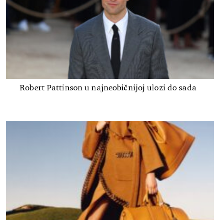
Robert Pattinson u najneobičnijoj ulozi do sada