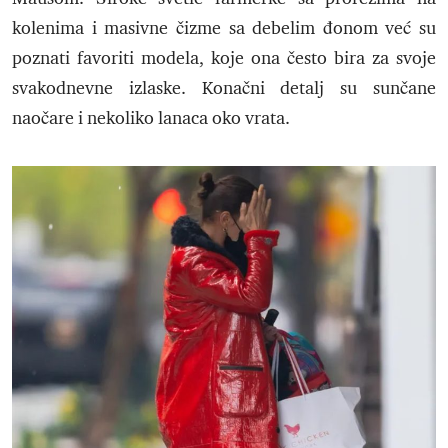
kolenima i masivne čizme sa debelim đonom već su
poznati favoriti modela, koje ona često bira za svoje
svakodnevne izlaske. Konačni detalj su sunčane
naočare i nekoliko lanaca oko vrata.