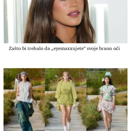
Zašto bi trebalo da „eyemaxxujete“ svoje braon oči