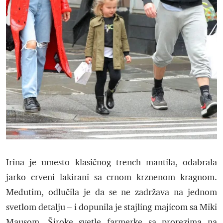
Irina je umesto klasičnog trench mantila, odabrala
jarko crveni lakirani sa crnom krznenom kragnom.
Međutim, odlučila je da se ne zadržava na jednom
svetlom detalju – i dopunila je stajling majicom sa Miki
Mausom. Široke svetle farmerke sa prorezima na