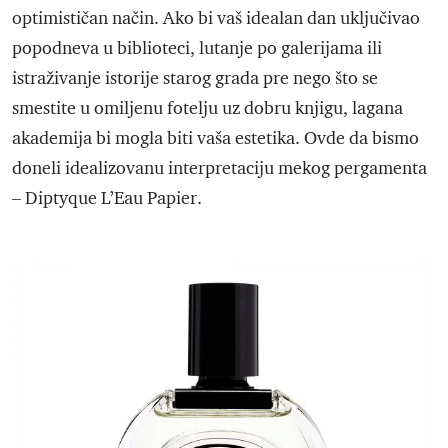
optimističan način. Ako bi vaš idealan dan uključivao
popodneva u biblioteci, lutanje po galerijama ili
istraživanje istorije starog grada pre nego što se
smestite u omiljenu fotelju uz dobru knjigu, lagana
akademija bi mogla biti vaša estetika. Ovde da bismo
doneli idealizovanu interpretaciju mekog pergamenta
– Diptyque L’Eau Papier.