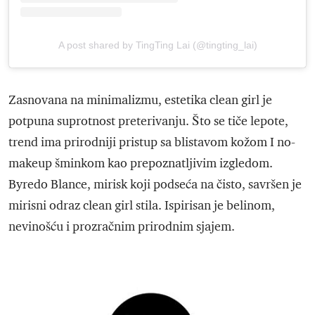
A post shared by TingTing Lai (@tingting_lai)
Zasnovana na minimalizmu, estetika clean girl je
potpuna suprotnost preterivanju. Što se tiče lepote,
trend ima prirodniji pristup sa blistavom kožom I no-
makeup šminkom kao prepoznatljivim izgledom.
Byredo Blance, mirisk koji podseća na čisto, savršen je
mirisni odraz clean girl stila. Ispirisan je belinom,
nevinošću i prozračnim prirodnim sjajem.