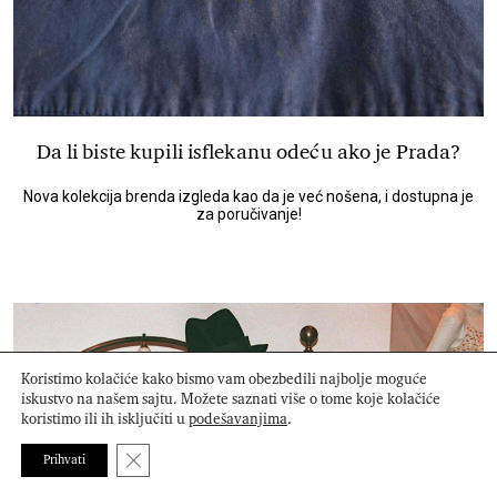
Da li biste kupili isflekanu odeću ako je Prada?
Nova kolekcija brenda izgleda kao da je već nošena, i dostupna je
za poručivanje!
Koristimo kolačiće kako bismo vam obezbedili najbolje moguće
iskustvo na našem sajtu. Možete saznati više o tome koje kolačiće
koristimo ili ih isključiti u
podešavanjima
.
Close GDPR Cookie Banner
Prihvati