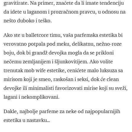
gravitirate. Na primer, znaćete da li imate tendenciju
da idete u laganom i prozračnom pravcu, u odnosu na
nešto duboko i teško.
Ako ste u balletcore timu, vaša parfemska estetika bi
verovatno potpala pod meku, delikatnu, nežno-roze
boju, dok bi grandž devojka mogla da se prikloni
nečemu zemljanijem i šljunkovitijem. Ako volite
trenutak mob wife estetike, cenićete malo luksuza sa
mirisom koji je smeo, raskošan i seksi, dok će clean
devojke ili minimalisti favorizovati mirise koji su sveži,
lagani i nekomplikovani.
Dakle, najbolje parfeme za neke od najpopularnijih
estetika u nastavku…