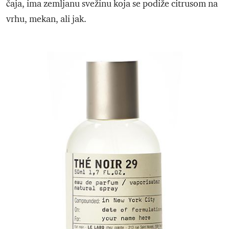
čaja, ima zemljanu svežinu koja se podiže citrusom na
vrhu, mekan, ali jak.