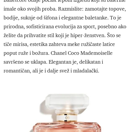
Balletcore odaje počast lepom izgledu koji su balerine
imale oko svojih proba. Razmislite: zamotajte topove,
bodije, suknje od šifona i elegantne baletanke. To je
prirodna, sofisticirana evolucija za sport, posebno ako
želite da prihvatite stil koji je hiper-ženstven. Što se
tiče mirisa, estetika zahteva meke ružičaste latice
poput ruže i božura. Chanel Coco Mademoiselle
savršeno se uklapa. Elegantan je, delikatan i
romantičan, ali je i dalje svež i mladalački.