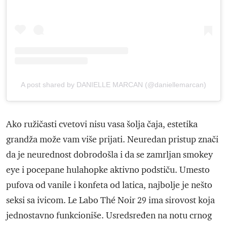
A post shared by DANIELLE MARCAN (@daniellemarcan)
Ako ružičasti cvetovi nisu vasa šolja čaja, estetika
grandža može vam više prijati. Neuredan pristup znači
da je neurednost dobrodošla i da se zamrljan smokey
eye i pocepane hulahopke aktivno podstiču. Umesto
pufova od vanile i konfeta od latica, najbolje je nešto
seksi sa ivicom. Le Labo Thé Noir 29 ima sirovost koja
jednostavno funkcioniše. Usredsređen na notu crnog