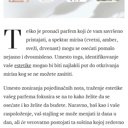
T
eško je pronaći parfem koji će vam savršeno
pristajati, a spektar mirisa (cvetni, amber,
sveži, drvenast) mogu se osećati pomalo
nejasno i dvosmisleno. Umesto toga, identifikovanje
vaše
estetike
mogao bi biti najlakši put do otkrivanja
mirisa kog se ne možete zasititi.
Umesto zoniranja pojedinačnih nota, traženje estetike
vašeg parfema fokusira se na to kako želite da se
osećate i ko želite da budete. Naravno, baš kao i vaše
raspoloženje, vaš stajling se može menjati iz dana u
dan, ali će verovatno postojati ta suština kojoj redovno