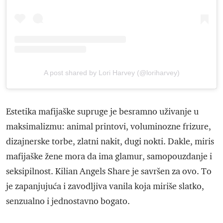
A post shared by Lori Harvey (@loriharvey)
Estetika mafijaške supruge je besramno uživanje u
maksimalizmu: animal printovi, voluminozne frizure,
dizajnerske torbe, zlatni nakit, dugi nokti. Dakle, miris
mafijaške žene mora da ima glamur, samopouzdanje i
seksipilnost. Kilian Angels Share je savršen za ovo. To
je zapanjujuća i zavodljiva vanila koja miriše slatko,
senzualno i jednostavno bogato.