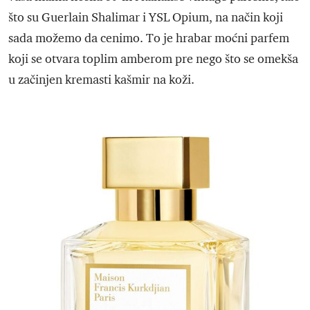
što su Guerlain Shalimar i YSL Opium, na način koji
sada možemo da cenimo. To je hrabar moćni parfem
koji se otvara toplim amberom pre nego što se omekša
u začinjen kremasti kašmir na koži.