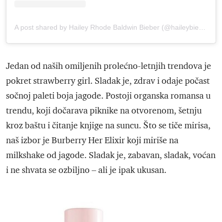
A post shared by Hailey Rhode Baldwin Bieber (@haileybieber)
Jedan od naših omiljenih prolećno-letnjih trendova je
pokret strawberry girl. Sladak je, zdrav i odaje počast
sočnoj paleti boja jagode. Postoji organska romansa u
trendu, koji dočarava piknike na otvorenom, šetnju
kroz baštu i čitanje knjige na suncu. Što se tiče mirisa,
naš izbor je Burberry Her Elixir koji miriše na
milkshake od jagode. Sladak je, zabavan, sladak, voćan
i ne shvata se ozbiljno – ali je ipak ukusan.