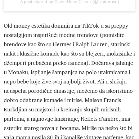
A post shared by Claire Rose Cliteur (@clairerose)
Old money estetika dominira na TikTok-u sa preppy
nostalgijom inspirišući modne trendove (pomislite
brendove kao što su Hermes i Ralph Lauren, starinski
nakit i klasične komade kao što su blejzeri, mokasinke i
džemperi prebačeni preko ramena). Dočarava jahanje
u Monaku, ispijanje šampanjca na polo utakmicama i
nepo bebe koje žive svoj najbolji život. Ali u slučaju
neuspeha porodične dinastije, možemo da iskoristimo
dobro odabrane komade i mirise. Maison Francis
Kurkdjian su majstori u kreiranju skupih mirisnih
parfema, a najnovije lansiranje, Reflets d’ambre, ima
estetiku starog novca u bocama. Miriše na nešto što bi
vaša mama nosila 80-ih i kanališe vintage parfeme, kao