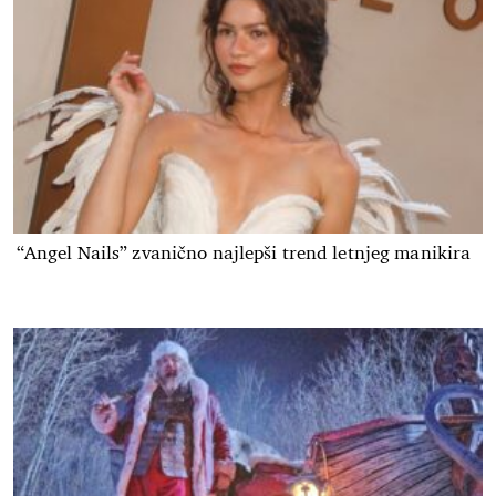
“Angel Nails” zvanično najlepši trend letnjeg manikira