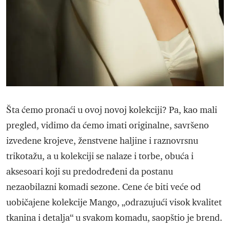
Šta ćemo pronaći u ovoj novoj kolekciji? Pa, kao mali
pregled, vidimo da ćemo imati originalne, savršeno
izvedene krojeve, ženstvene haljine i raznovrsnu
trikotažu, a u kolekciji se nalaze i torbe, obuća i
aksesoari koji su predodređeni da postanu
nezaobilazni komadi sezone. Cene će biti veće od
uobičajene kolekcije Mango, „odrazujući visok kvalitet
tkanina i detalja“ u svakom komadu, saopštio je brend.