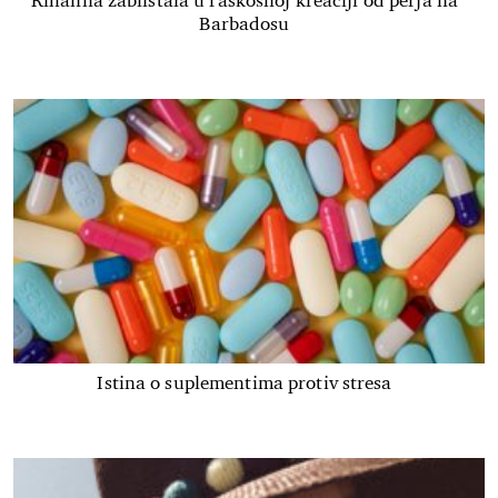
Rihanna zablistala u raskošnoj kreaciji od perja na
Barbadosu
Istina o suplementima protiv stresa