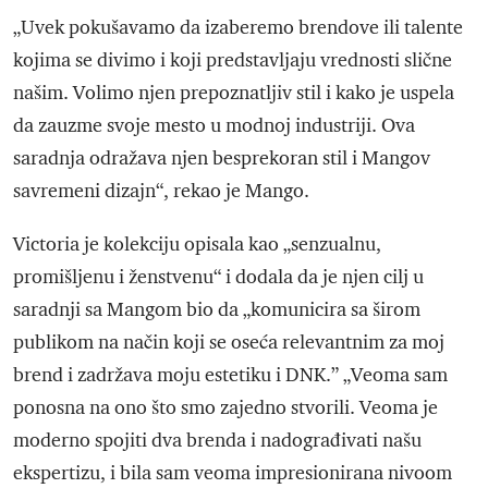
„Uvek pokušavamo da izaberemo brendove ili talente
kojima se divimo i koji predstavljaju vrednosti slične
našim. Volimo njen prepoznatljiv stil i kako je uspela
da zauzme svoje mesto u modnoj industriji. Ova
saradnja odražava njen besprekoran stil i Mangov
savremeni dizajn“, rekao je Mango.
Victoria je kolekciju opisala kao „senzualnu,
promišljenu i ženstvenu“ i dodala da je njen cilj u
saradnji sa Mangom bio da „komunicira sa širom
publikom na način koji se oseća relevantnim za moj
brend i zadržava moju estetiku i DNK.” „Veoma sam
ponosna na ono što smo zajedno stvorili. Veoma je
moderno spojiti dva brenda i nadograđivati našu
ekspertizu, i bila sam veoma impresionirana nivoom