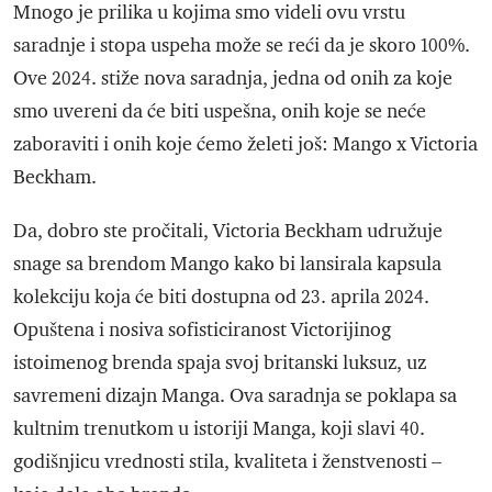
Mnogo je prilika u kojima smo videli ovu vrstu
saradnje i stopa uspeha može se reći da je skoro 100%.
Ove 2024. stiže nova saradnja, jedna od onih za koje
smo uvereni da će biti uspešna, onih koje se neće
zaboraviti i onih koje ćemo želeti još: Mango x Victoria
Beckham.
Da, dobro ste pročitali, Victoria Beckham udružuje
snage sa brendom Mango kako bi lansirala kapsula
kolekciju koja će biti dostupna od 23. aprila 2024.
Opuštena i nosiva sofisticiranost Victorijinog
istoimenog brenda spaja svoj britanski luksuz, uz
savremeni dizajn Manga. Ova saradnja se poklapa sa
kultnim trenutkom u istoriji Manga, koji slavi 40.
godišnjicu vrednosti stila, kvaliteta i ženstvenosti –