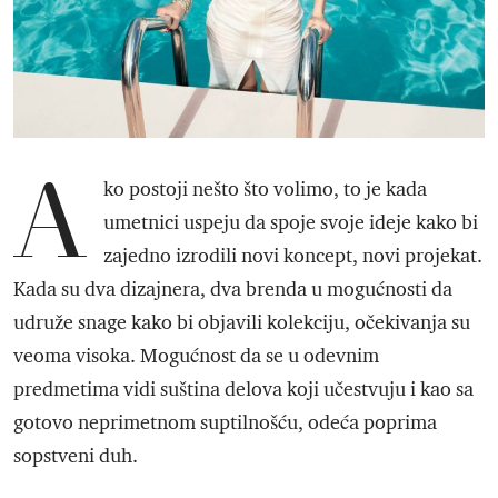
A
ko postoji nešto što volimo, to je kada
umetnici uspeju da spoje svoje ideje kako bi
zajedno izrodili novi koncept, novi projekat.
Kada su dva dizajnera, dva brenda u mogućnosti da
udruže snage kako bi objavili kolekciju, očekivanja su
veoma visoka. Mogućnost da se u odevnim
predmetima vidi suština delova koji učestvuju i kao sa
gotovo neprimetnom suptilnošću, odeća poprima
sopstveni duh.