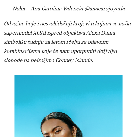
Nakit – Ana Carolina Valencia
@anacarojoyeria
Odvažne boje i nesvakidašnji krojevi u kojima se našla
supermodel XOÀI ispred objektiva Alexa Dania
simbolišu žudnju za letom i želju za odevnim
kombinacijama koje će nam upotpuniti doživljaj
slobode na pejzažima Conney Islanda.