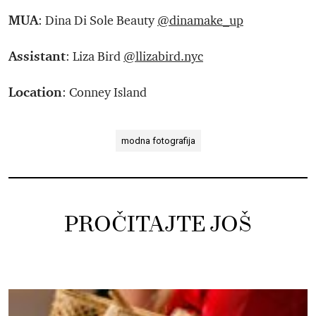
MUA
: Dina Di Sole Beauty
@dinamake_up
Assistant
: Liza Bird
@llizabird.nyc
Location
: Conney Island
modna fotografija
PROČITAJTE JOŠ