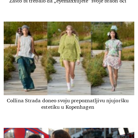
Zašto bi trebalo da „eyemaxxujete“ svoje braon oči
Collina Strada doneo svoju prepoznatljivu njujoršku
estetiku u Kopenhagen