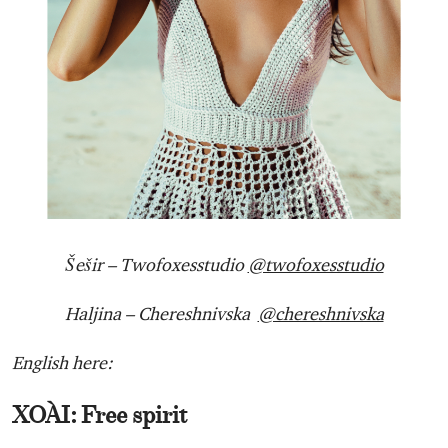
Šešir – Twofoxesstudio
@twofoxesstudio
Haljina – Chereshnivska
@chereshnivska
English here:
XOÀI: Free spirit