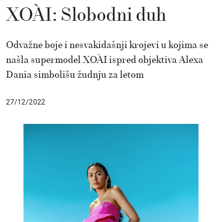
XOÀI: Slobodni duh
Odvažne boje i nesvakidašnji krojevi u kojima se
našla supermodel XOÀI ispred objektiva Alexa
Dania simbolišu žudnju za letom
27/12/2022