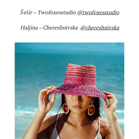
Šešir – Twofoxesstudio
@twofoxesstudio
Haljina – Chereshnivska
@chereshnivska