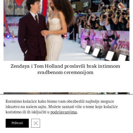
Zendaya i Tom Holland proslavili brak intimnom
svadbenom ceremonijom
Koristimo kolačiće kako bismo vam obezbedili najbolje moguće
iskustvo na našem sajtu. Možete saznati više o tome koje kolačiće
koristimo ili ih isključiti u
podešavanjima
.
Close GDPR Cookie Banner
Prihvati