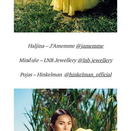
Haljina – J’Amemme
@jamemme
Minđuše – LNB Jewellery
@lnb.jewellery
Pojas – Hinkelman
@hinkelman_official