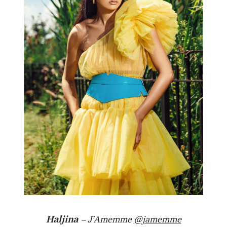
Haljina
– J’Amemme
@jamemme