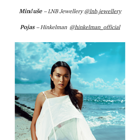
Minđuše
– LNB Jewellery
@lnb.jewellery
Pojas
– Hinkelman
@hinkelman_official