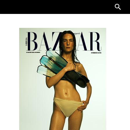
Searc
for: