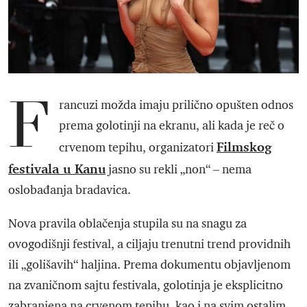
F
rancuzi možda imaju prilično opušten odnos
prema golotinji na ekranu, ali kada je reč o
Filmskog
crvenom tepihu, organizatori
festivala u Kanu
jasno su rekli „non“ – nema
oslobađanja bradavica.
Nova pravila oblačenja stupila su na snagu za
ovogodišnji festival, a ciljaju trenutni trend providnih
ili „golišavih“ haljina. Prema dokumentu objavljenom
na zvaničnom sajtu festivala, golotinja je eksplicitno
zabranjena na crvenom tepihu, kao i na svim ostalim