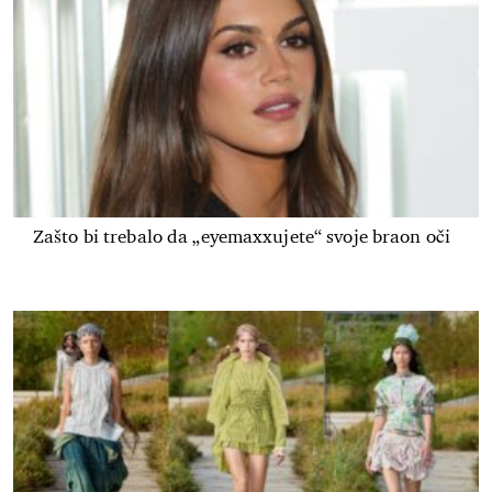
Zašto bi trebalo da „eyemaxxujete“ svoje braon oči