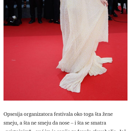
Opsesija organizatora festivala oko toga šta žene
smeju, a šta ne smeju da nose – i šta se smatra