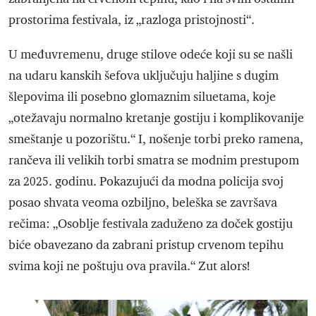
prostorima festivala, iz „razloga pristojnosti“.
U međuvremenu, druge stilove odeće koji su se našli
na udaru kanskih šefova uključuju haljine s dugim
šlepovima ili posebno glomaznim siluetama, koje
„otežavaju normalno kretanje gostiju i komplikovanije
smeštanje u pozorištu.“ I, nošenje torbi preko ramena,
rančeva ili velikih torbi smatra se modnim prestupom
za 2025. godinu. Pokazujući da modna policija svoj
posao shvata veoma ozbiljno, beleška se završava
rečima: „Osoblje festivala zaduženo za doček gostiju
biće obavezano da zabrani pristup crvenom tepihu
svima koji ne poštuju ova pravila.“ Zut alors!