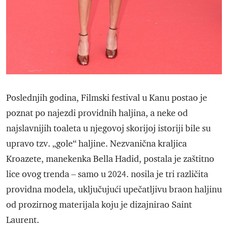
Poslednjih godina, Filmski festival u Kanu postao je
poznat po najezdi providnih haljina, a neke od
najslavnijih toaleta u njegovoj skorijoj istoriji bile su
upravo tzv. „gole“ haljine. Nezvanična kraljica
Kroazete, manekenka Bella Hadid, postala je zaštitno
lice ovog trenda – samo u 2024. nosila je tri različita
providna modela, uključujući upečatljivu braon haljinu
od prozirnog materijala koju je dizajnirao Saint
Laurent.