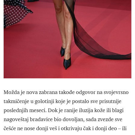
Možda je nova zabrana takođe odgovor na svojevrsno
takmičenje u golotinji koje je postalo sve prisutnije
poslednjih meseci. Dok je ranije iluzija kože ili blagi
nagoveštaj bradavice bio dovoljan, sada zvezde sve
češće ne nose donji veš i otkrivaju čak i donji deo – ili