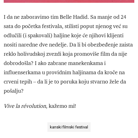
I da ne zaboravimo tim Belle Hadid. Sa manje od 24
sata do početka festivala, stilisti poput njenog već su
odlučili (i spakovali) haljine koje će njihovi klijenti
nositi naredne dve nedelje. Da li bi obezbeđenje zaista
reklo holivudskoj zvezdi koja promoviše film da nije
dobrodošla? I ako zabrane manekenkama i
influenserkama u providnim haljinama da kroče na
crveni tepih – da li je to poruka koju stvarno žele da
pošalju?
Vive la révolution
, kažemo mi!
kanski filmski festival