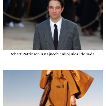
Robert Pattinson u najneobičnijoj ulozi do sada