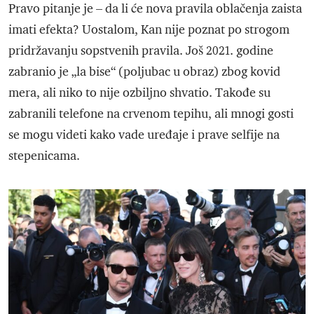
Pravo pitanje je – da li će nova pravila oblačenja zaista
imati efekta? Uostalom, Kan nije poznat po strogom
pridržavanju sopstvenih pravila. Još 2021. godine
zabranio je „la bise“ (poljubac u obraz) zbog kovid
mera, ali niko to nije ozbiljno shvatio. Takođe su
zabranili telefone na crvenom tepihu, ali mnogi gosti
se mogu videti kako vade uređaje i prave selfije na
stepenicama.