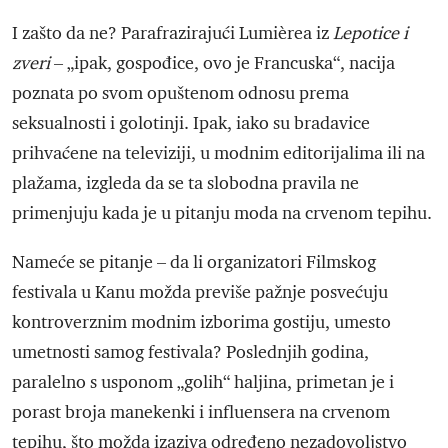
I zašto da ne? Parafrazirajući Lumièrea iz
Lepotice i
zveri
– „ipak, gospođice, ovo je Francuska“, nacija
poznata po svom opuštenom odnosu prema
seksualnosti i golotinji. Ipak, iako su bradavice
prihvaćene na televiziji, u modnim editorijalima ili na
plažama, izgleda da se ta slobodna pravila ne
primenjuju kada je u pitanju moda na crvenom tepihu.
Nameće se pitanje – da li organizatori Filmskog
festivala u Kanu možda previše pažnje posvećuju
kontroverznim modnim izborima gostiju, umesto
umetnosti samog festivala? Poslednjih godina,
paralelno s usponom „golih“ haljina, primetan je i
porast broja manekenki i influensera na crvenom
tepihu, što možda izaziva određeno nezadovoljstvo