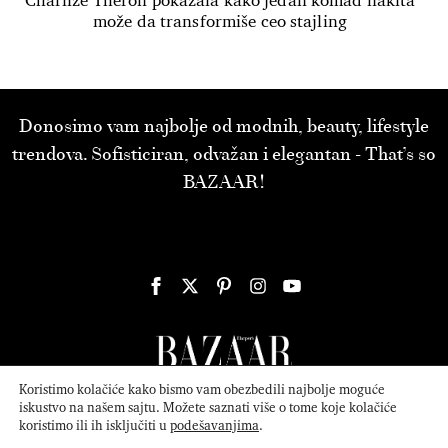
Charlize Theron pokazala kako jedan komad nakita
može da transformiše ceo stajling
Donosimo vam najbolje od modnih, beauty, lifestyle
trendova. Sofisticiran, odvažan i elegantan - That’s so
BAZAAR!
Koristimo kolačiće kako bismo vam obezbedili najbolje moguće
iskustvo na našem sajtu. Možete saznati više o tome koje kolačiće
koristimo ili ih isključiti u
podešavanjima
.
© 2026
ATTICA MEDIA
Serbia, Inc. All Rights Reserved.
Politika