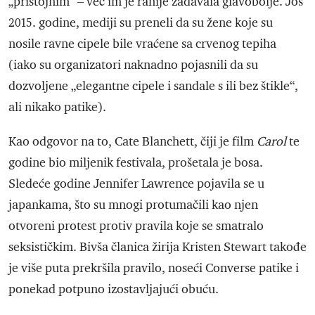
„pristojnim“ – već im je ranije zadavala glavobolje. Još
2015. godine, mediji su preneli da su žene koje su
nosile ravne cipele bile vraćene sa crvenog tepiha
(iako su organizatori naknadno pojasnili da su
dozvoljene „elegantne cipele i sandale s ili bez štikle“,
ali nikako patike).
Kao odgovor na to, Cate Blanchett, čiji je film
Carol
te
godine bio miljenik festivala, prošetala je bosa.
Sledeće godine Jennifer Lawrence pojavila se u
japankama, što su mnogi protumačili kao njen
otvoreni protest protiv pravila koje se smatralo
seksističkim. Bivša članica žirija Kristen Stewart takođe
je više puta prekršila pravilo, noseći Converse patike i
ponekad potpuno izostavljajući obuću.