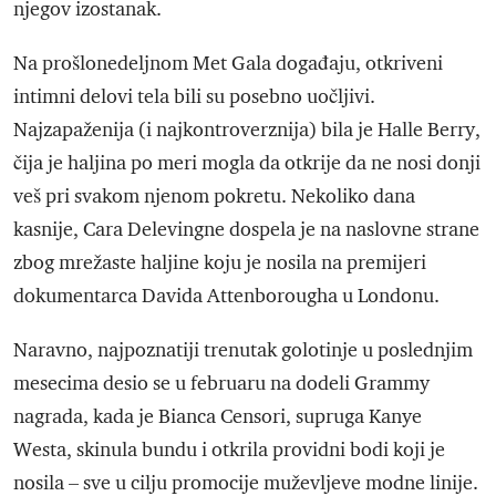
njegov izostanak.
Na prošlonedeljnom Met Gala događaju, otkriveni
intimni delovi tela bili su posebno uočljivi.
Najzapaženija (i najkontroverznija) bila je Halle Berry,
čija je haljina po meri mogla da otkrije da ne nosi donji
veš pri svakom njenom pokretu. Nekoliko dana
kasnije, Cara Delevingne dospela je na naslovne strane
zbog mrežaste haljine koju je nosila na premijeri
dokumentarca Davida Attenborougha u Londonu.
Naravno, najpoznatiji trenutak golotinje u poslednjim
mesecima desio se u februaru na dodeli Grammy
nagrada, kada je Bianca Censori, supruga Kanye
Westa, skinula bundu i otkrila providni bodi koji je
nosila – sve u cilju promocije muževljeve modne linije.