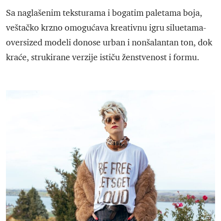
Sa naglašenim teksturama i bogatim paletama boja,
veštačko krzno omogućava kreativnu igru siluetama-
oversized modeli donose urban i nonšalantan ton, dok
kraće, strukirane verzije ističu ženstvenost i formu.