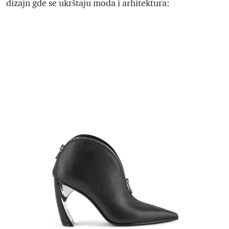
dizajn gde se ukrštaju moda i arhitektura: