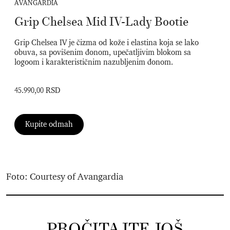
AVANGARDIA
Grip Chelsea Mid IV-Lady Bootie
Grip Chelsea IV je čizma od kože i elastina koja se lako
obuva, sa povišenim đonom, upečatljivim blokom sa
logoom i karakterističnim nazubljenim đonom.
45.990,00 RSD
Kupite odmah
Foto: Courtesy of Avangardia
PROČITAJTE JOŠ