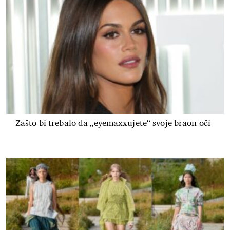
Zašto bi trebalo da „eyemaxxujete“ svoje braon oči