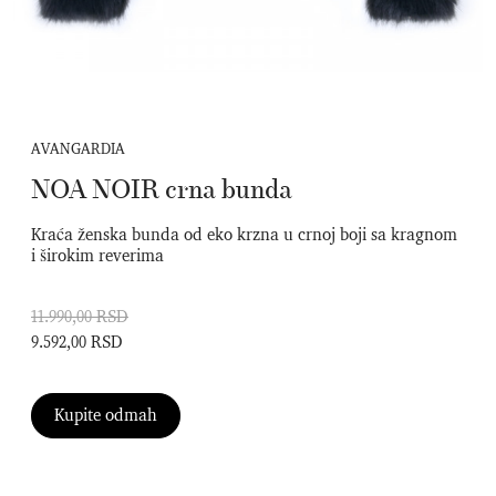
AVANGARDIA
NOA NOIR crna bunda
Kraća ženska bunda od eko krzna u crnoj boji sa kragnom
i širokim reverima
11.990,00 RSD
9.592,00 RSD
Kupite odmah