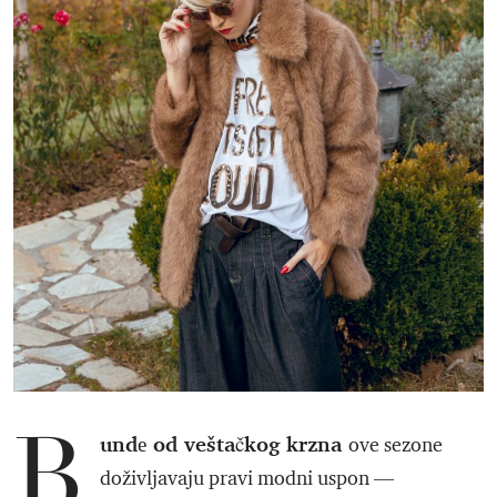
B
undе od veštačkog krzna
ove sezone
doživljavaju pravi modni uspon —