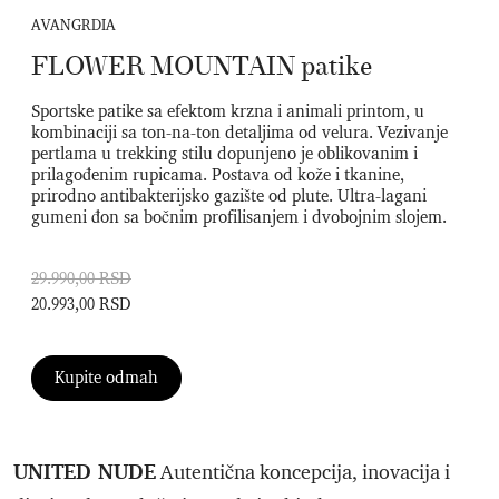
AVANGRDIA
FLOWER MOUNTAIN patike
Sportske patike sa efektom krzna i animali printom, u
kombinaciji sa ton-na-ton detaljima od velura. Vezivanje
pertlama u trekking stilu dopunjeno je oblikovanim i
prilagođenim rupicama. Postava od kože i tkanine,
prirodno antibakterijsko gazište od plute. Ultra-lagani
gumeni đon sa bočnim profilisanjem i dvobojnim slojem.
29.990,00 RSD
20.993,00 RSD
Kupite odmah
UNITED NUDE
Autentična koncepcija, inovacija i