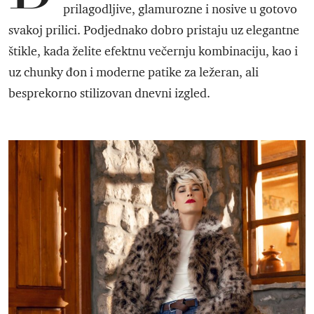
prilagodljive, glamurozne i nosive u gotovo
svakoj prilici. Podjednako dobro pristaju uz elegantne
štikle, kada želite efektnu večernju kombinaciju, kao i
uz chunky đon i moderne patike za ležeran, ali
besprekorno stilizovan dnevni izgled.