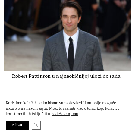
Robert Pattinson u najneobičnijoj ulozi do sada
Koristimo kolačiće kako bismo vam obezbedili najbolje moguće
iskustvo na našem sajtu. Možete saznati više o tome koje kolačiće
koristimo ili ih isključiti u
podešavanjima
.
Close GDPR Cookie Banner
Prihvati