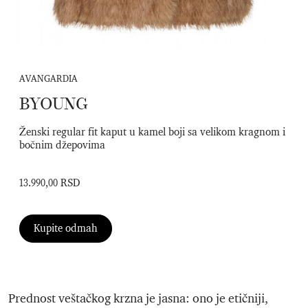
AVANGARDIA
BYOUNG
Ženski regular fit kaput u kamel boji sa velikom kragnom i
bočnim džepovima
13.990,00 RSD
Kupite odmah
Prednost veštačkog krzna je jasna: ono je etičniji,