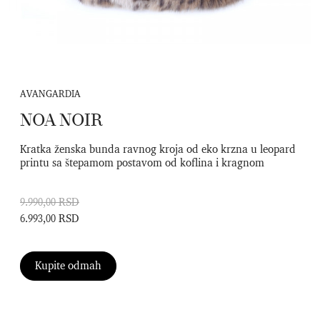
AVANGARDIA
NOA NOIR
Kratka ženska bunda ravnog kroja od eko krzna u leopard
printu sa štepamom postavom od koflina i kragnom
9.990,00 RSD
6.993,00 RSD
Kupite odmah