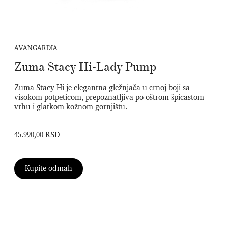
AVANGARDIA
Zuma Stacy Hi-Lady Pump
Zuma Stacy Hi je elegantna gležnjača u crnoj boji sa
visokom potpeticom, prepoznatljiva po oštrom špicastom
vrhu i glatkom kožnom gornjištu.
45.990,00 RSD
Kupite odmah