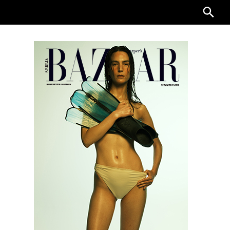
Searc
for: