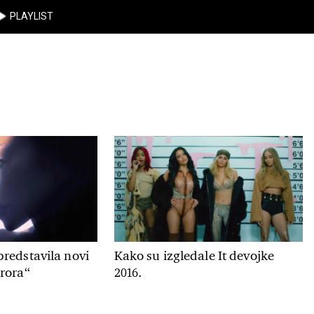
PLAYLIST
redstavila novi
Kako su izgledale It devojke
rora“
2016.