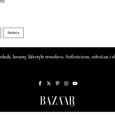
ten
Sledeća
rana
ih, beauty, lifestyle trendova. Sofisticiran, odvažan i