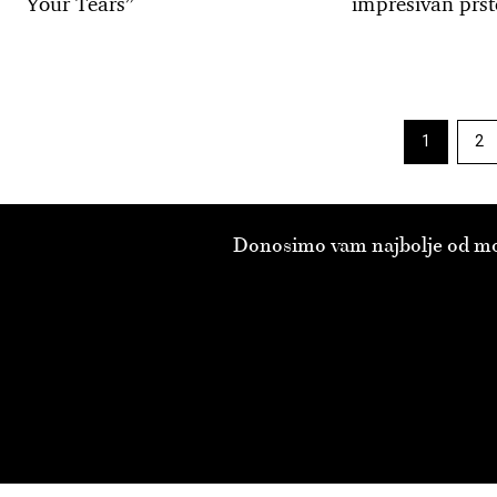
Your Tears”
impresivan prs
Navigacija
1
2
Strana
St
objava
Donosimo vam najbolje od modn