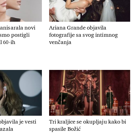
anisarala novi
Ariana Grande objavila
smo postigli
fotografije sa svog intimnog
l 60-ih
venčanja
javila je vesti
Tri kraljice se okupljaju kako bi
kazala
spasile Božić