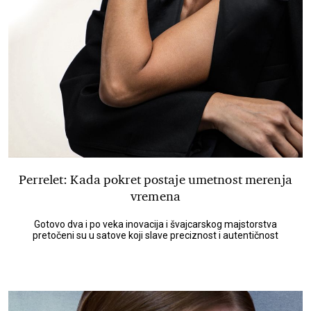
Perrelet: Kada pokret postaje umetnost merenja
vremena
Gotovo dva i po veka inovacija i švajcarskog majstorstva
pretočeni su u satove koji slave preciznost i autentičnost