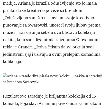
medije, Ariana je izrazila oduševljenje što je imala
priliku da se kreativno poveže sa brendom:
„Oduševljena sam što nastavljam svoje kreativno
putovanje sa Swarovski, unoseći svoju ljubav prema
muzici i izražavanju sebe u ovu blistavu kolekciju
nakita, koju sam dizajnirala zajedno sa Giovannom,”
rekla je Grande. „Jedva čekam da svi otkriju svoj
jedinstveni sjaj i uživaju u ovim prelepim komadima
koliko i ja.”
Rezultat ove saradnje je briljantna kolekcija od 16
komada, koja slavi Arianinu povezanost sa muzikom