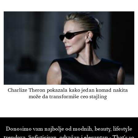
Charlize Theron pokazala kako jedan komad nakita
može da transformiše ceo stajling
Donosimo vam najbolje od modnih, beauty, lifestyle
trendova. Sofisticiran, odvažan i elegantan - That’s so