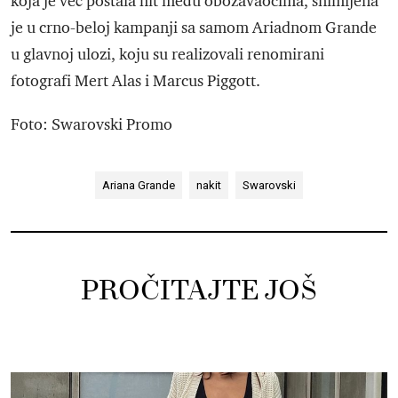
koja je već postala hit među obožavaocima, snimljena
je u crno-beloj kampanji sa samom Ariadnom Grande
u glavnoj ulozi, koju su realizovali renomirani
fotografi Mert Alas i Marcus Piggott.
Foto: Swarovski Promo
Ariana Grande
nakit
Swarovski
PROČITAJTE JOŠ