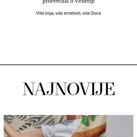
procvetala u Veneciji
Više boja, više smelosti, više Diora
NAJNOVIJE