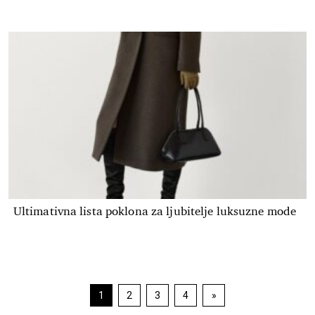
Ultimativna lista poklona za ljubitelje luksuzne mode
Navigacija
1
2
3
4
»
Strana
Strana
Strana
Strana
objava