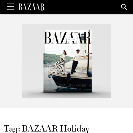
Sea
for:
Tag:
BAZAAR Holiday