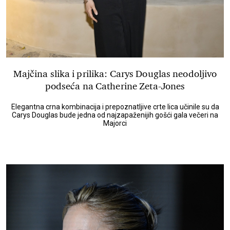
Majčina slika i prilika: Carys Douglas neodoljivo
podseća na Catherine Zeta-Jones
Elegantna crna kombinacija i prepoznatljive crte lica učinile su da
Carys Douglas bude jedna od najzapaženijih gošći gala večeri na
Majorci