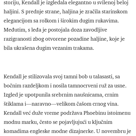
storiju, Kendall je izgledala elegantno u svilenoj beloj
haljini. S prednje strane, haljina je zračila starinskom
elegancijom sa rolkom i širokim dugim rukavima.
Međutim, s leđa je postojala doza zavodljive
razigranosti zbog otvorene pozadine haljine, koje je
bila ukrašena dugim vezanim trakama.
Kendall je stilizovala svoj tamni bob u talasasti, sa
bočnim razdeljkom i nosila tamnocrveni ruž za usne.
Izgled je upotpunila srebrnim naušnicama, crnim
štiklama i—naravno—velikom čašom crnog vina.
Kendall već duže vreme podržava Phoebinu istoimenu
modnu marku, često se pojavljujući u ključnim
komadima engleske modne dizajnerke. U novembru je