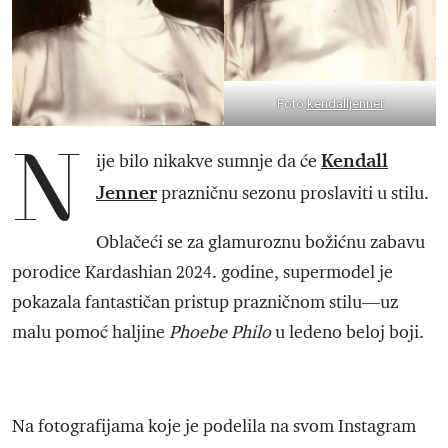
Foto:
kendalljenner
N
Kendall
ije bilo nikakve sumnje da će
Jenner
prazničnu sezonu proslaviti u stilu.
Oblačeći se za glamuroznu božićnu zabavu
porodice Kardashian 2024. godine, supermodel je
pokazala fantastičan pristup prazničnom stilu—uz
malu pomoć haljine
Phoebe Philo
u ledeno beloj boji.
Na fotografijama koje je podelila na svom Instagram