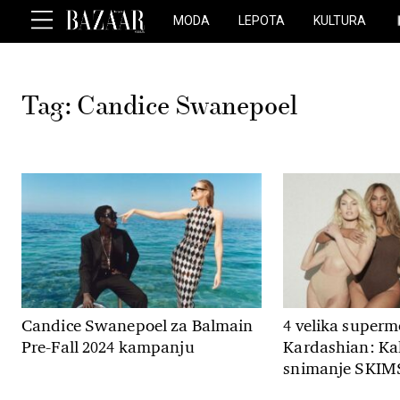
MODA
LEPOTA
KULTURA
Tag:
Candice Swanepoel
Candice Swanepoel za Balmain
4 velika superm
Pre-Fall 2024 kampanju
Kardashian: Kak
snimanje SKIM