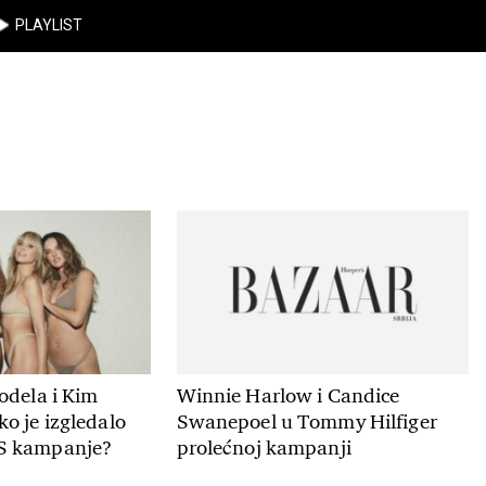
PLAYLIST
odela i Kim
Winnie Harlow i Candice
o je izgledalo
Swanepoel u Tommy Hilfiger
S kampanje?
prolećnoj kampanji