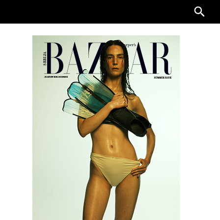
Searc
for: