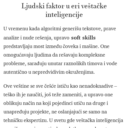
Ljudski faktor u eri veštačke
inteligencije
U vremenu kada algoritmi generišu tekstove, prave
soft skills
analize i nude rešenja, upravo
predstavljaju most između čoveka i mašine. One
omogućavaju ljudima da rešavaju kompleksne
probleme, sarađuju unutar raznolikih timova i vode
autentično u nepredvidivim okruženjima.
Ove veštine se sve češće ističu kao nenadoknadive –
teško ih je naučiti, još teže zameniti, a upravo one
oblikuju način na koji pojedinci utiču na druge i
unapređuju projekte, ne oslanjajući se samo na
tehničku ekspertizu. U svetu gde veštačka inteligencija