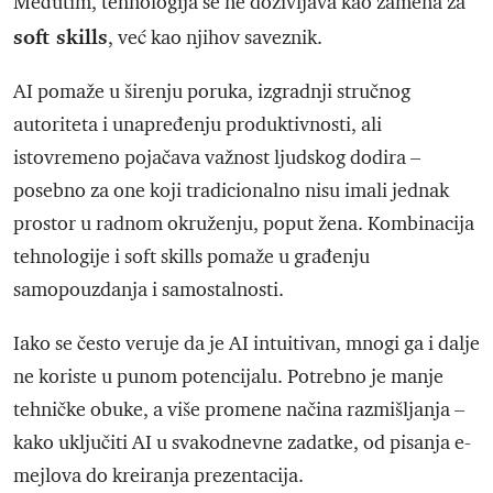
Međutim, tehnologija se ne doživljava kao zamena za
soft skills
, već kao njihov saveznik.
AI pomaže u širenju poruka, izgradnji stručnog
autoriteta i unapređenju produktivnosti, ali
istovremeno pojačava važnost ljudskog dodira –
posebno za one koji tradicionalno nisu imali jednak
prostor u radnom okruženju, poput žena. Kombinacija
tehnologije i soft skills pomaže u građenju
samopouzdanja i samostalnosti.
Iako se često veruje da je AI intuitivan, mnogi ga i dalje
ne koriste u punom potencijalu. Potrebno je manje
tehničke obuke, a više promene načina razmišljanja –
kako uključiti AI u svakodnevne zadatke, od pisanja e-
mejlova do kreiranja prezentacija.