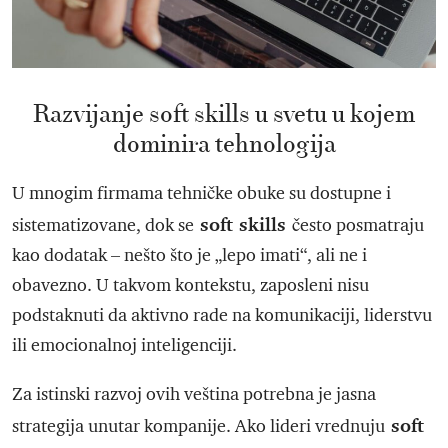
Razvijanje soft skills u svetu u kojem
dominira tehnologija
U mnogim firmama tehničke obuke su dostupne i
soft skills
sistematizovane, dok se
često posmatraju
kao dodatak – nešto što je „lepo imati“, ali ne i
obavezno. U takvom kontekstu, zaposleni nisu
podstaknuti da aktivno rade na komunikaciji, liderstvu
ili emocionalnoj inteligenciji.
Za istinski razvoj ovih veština potrebna je jasna
soft
strategija unutar kompanije. Ako lideri vrednuju