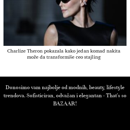
Charlize Theron pokazala kako jedan komad nakita
može da transformiše ceo stajling
Donosimo vam najbolje od modnih, beauty, lifestyle
trendova. Sofisticiran, odvažan i elegantan - That’s so
BAZAAR!