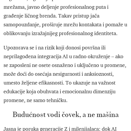
mrežama, javno deljenje profesionalnog puta i
građenje ličnog brenda. Takav pristup jača
samopouzdanje, proširuje mrežu kontakata i pomaže u
oblikovanju izražajnijeg profesionalnog identiteta.
Upozorava se i na rizik koji donosi površna ili
neprilagođena integracija AI u radno okruženje – ako
se zaposleni ne osete osnaženo i uključeno u promene,
može doći do osećaja nesigurnosti i anksioznosti,
umesto željene efikasnosti. To ukazuje na važnost
edukacije koja obuhvata i emocionalnu dimenziju
promene, ne samo tehničku.
Budućnost vodi čovek, a ne mašina
Jasna je poruka generacije Z i milenijalaca: dok AI