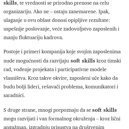
skills
, te vrednosti se prirodno prenose na celu
organizaciju. Ako ne – ostaju zanemarene. Ipak,
ulaganje u ovu oblast donosi opipljive rezultate:
uspešnije poslovanje, veće zadovoljstvo zaposlenih i
manju fluktuaciju kadrova.
Postoje i primeri kompanija koje svojim zaposlenima
soft skills
nude mogućnosti da razvijaju
kroz timski
rad, vođenje projekata i participativne modele
vlasništva. Kroz takve okvire, zaposleni uče kako da
budu bolji lideri, rešavači problema, komunikatori i
saradnici.
soft skills
S druge strane, mnogi prepoznaju da se
mogu razvijati i van formalnog okruženja – kroz lični
angažman, izgradnju prisustva na društvenim