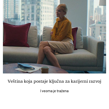
Veština koja postaje ključna za karijerni razvoj
I veoma je tražena