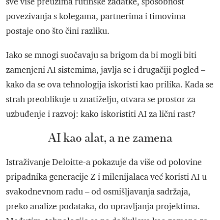
sve više preuzima rutinske zadatke, sposobnost
povezivanja s kolegama, partnerima i timovima
postaje ono što čini razliku.
Iako se mnogi suočavaju sa brigom da bi mogli biti
zamenjeni AI sistemima, javlja se i drugačiji pogled –
kako da se ova tehnologija iskoristi kao prilika. Kada se
strah preoblikuje u znatiželju, otvara se prostor za
uzbuđenje i razvoj: kako iskoristiti AI za lični rast?
AI kao alat, a ne zamena
Istraživanje Deloitte-a pokazuje da više od polovine
pripadnika generacije Z i milenijalaca već koristi AI u
svakodnevnom radu – od osmišljavanja sadržaja,
preko analize podataka, do upravljanja projektima.