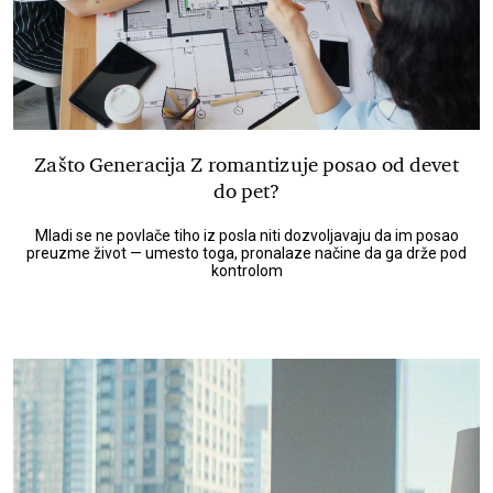
Zašto Generacija Z romantizuje posao od devet
do pet?
Mladi se ne povlače tiho iz posla niti dozvoljavaju da im posao
preuzme život — umesto toga, pronalaze načine da ga drže pod
kontrolom