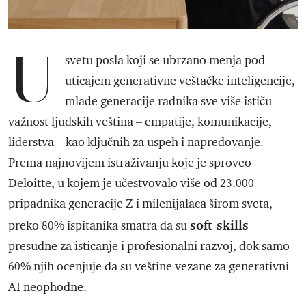
U
svetu posla koji se ubrzano menja pod
uticajem generativne veštačke inteligencije,
mlađe generacije radnika sve više ističu
važnost ljudskih veština – empatije, komunikacije,
liderstva – kao ključnih za uspeh i napredovanje.
Prema najnovijem istraživanju koje je sproveo
Deloitte, u kojem je učestvovalo više od 23.000
pripadnika generacije Z i milenijalaca širom sveta,
soft skills
preko 80% ispitanika smatra da su
presudne za isticanje i profesionalni razvoj, dok samo
60% njih ocenjuje da su veštine vezane za generativni
AI neophodne.