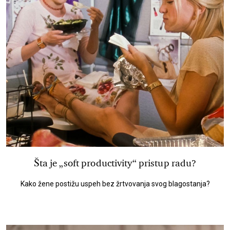
Šta je „soft productivity“ pristup radu?
Kako žene postižu uspeh bez žrtvovanja svog blagostanja?