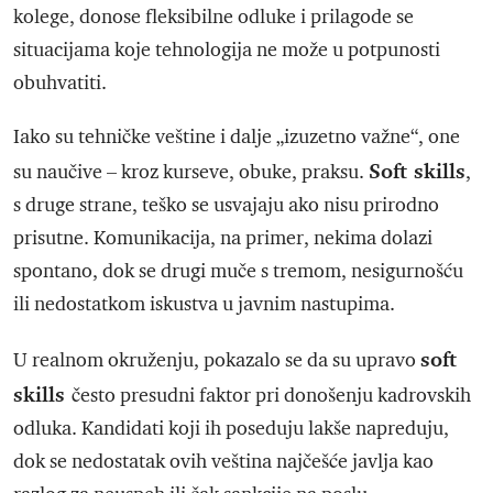
kolege, donose fleksibilne odluke i prilagode se
situacijama koje tehnologija ne može u potpunosti
obuhvatiti.
Iako su tehničke veštine i dalje „izuzetno važne“, one
Soft skills
su naučive – kroz kurseve, obuke, praksu.
,
s druge strane, teško se usvajaju ako nisu prirodno
prisutne. Komunikacija, na primer, nekima dolazi
spontano, dok se drugi muče s tremom, nesigurnošću
ili nedostatkom iskustva u javnim nastupima.
soft
U realnom okruženju, pokazalo se da su upravo
skills
često presudni faktor pri donošenju kadrovskih
odluka. Kandidati koji ih poseduju lakše napreduju,
dok se nedostatak ovih veština najčešće javlja kao