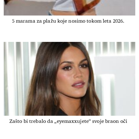
5 marama za plažu koje nosimo tokom leta 2026.
Zašto bi trebalo da „eyemaxxujete“ svoje braon oči