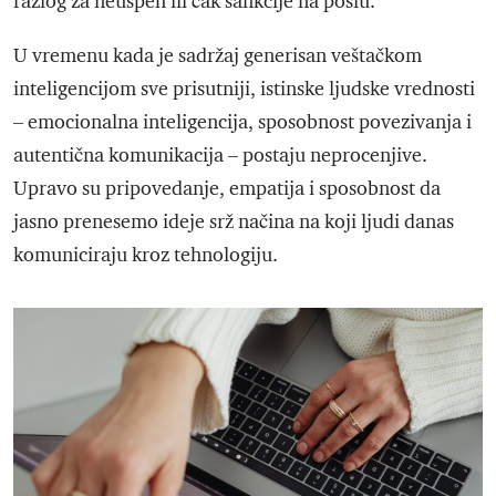
razlog za neuspeh ili čak sankcije na poslu.
U vremenu kada je sadržaj generisan veštačkom
inteligencijom sve prisutniji, istinske ljudske vrednosti
– emocionalna inteligencija, sposobnost povezivanja i
autentična komunikacija – postaju neprocenjive.
Upravo su pripovedanje, empatija i sposobnost da
jasno prenesemo ideje srž načina na koji ljudi danas
komuniciraju kroz tehnologiju.