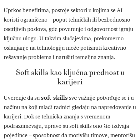
Uprkos benefitima, postoje sektori u kojima se AI
koristi ograničeno – poput tehničkih ili bezbednosno
osetljivih poslova, gde poverenje i odgovornost igraju
ključnu ulogu. U takvim slučajevima, prekomerno
oslanjanje na tehnologiju može potisnuti kreativno
rešavanje problema i narušiti temeljna znanja.
Soft skills kao ključna prednost u
karijeri
soft skills
Uverenje da su
sve važnije potvrđuje se i u
načinu na koji mlađi radnici gledaju na napredovanje u
karijeri. Dok se tehnička znanja s vremenom
podrazumevaju, upravo su soft skills ono što izdvaja
pojedince – sposobnost da motivišu timove, mentorišu