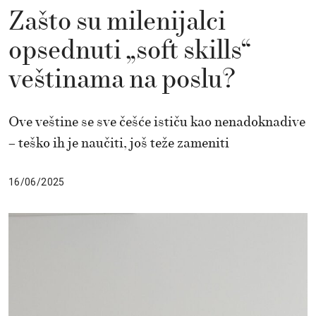
Zašto su milenijalci
opsednuti „soft skills“
veštinama na poslu?
Ove veštine se sve češće ističu kao nenadoknadive
– teško ih je naučiti, još teže zameniti
16/06/2025