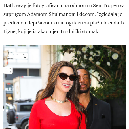
Hathaway je fotografisana na odmoru u Sen Tropeu sa
suprugom Adamom Shulmanom i decom. Izgledala je
predivno u lepršavom krem ogrtaču za plažu brenda La
Ligne, koji je istakao njen trudnički stomak.