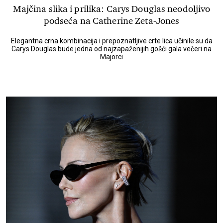
Majčina slika i prilika: Carys Douglas neodoljivo
podseća na Catherine Zeta-Jones
Elegantna crna kombinacija i prepoznatljive crte lica učinile su da
Carys Douglas bude jedna od najzapaženijih gošći gala večeri na
Majorci