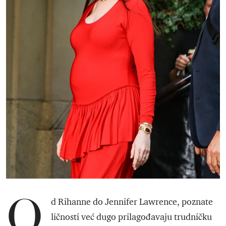
O
d Rihanne do Jennifer Lawrence, poznate
ličnosti već dugo prilagođavaju trudničku