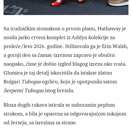
Sa trudničkim stomakom u prvom planu, Hathaway je
nosila jarko crveni komplet iz Ashlyn kolekcije za
proleće/leto 2026. godine. Stilizovala ga je Erin Walsh,
a gornji deo sa čamac-izrezom zapravo je obučen
naopako, čime je dobio izgled blagog izreza oko vrata.
Glumica je taj detalj iskoristila da istakne zlatnu
Bulgari
Tubogas
ogrlicu, koju je upotpunila satom
Serpenti Tubogas
istog brenda.
Bluza dugih rukava isticala se naboranim peplum
strukom, a bila je uparena sa odgovarajućom suknjom
od žerseja, sa izrezima sa strane.