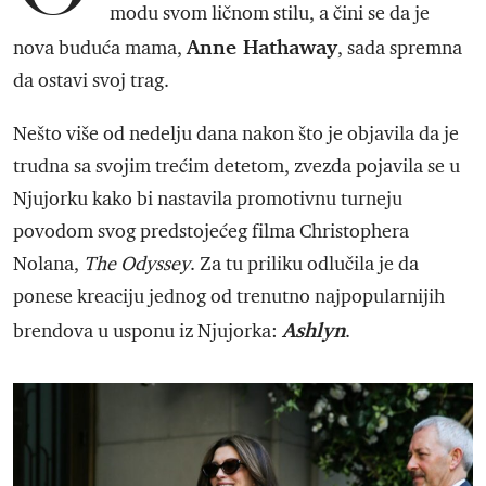
modu svom ličnom stilu, a čini se da je
Anne Hathaway
nova buduća mama,
, sada spremna
da ostavi svoj trag.
Nešto više od nedelju dana nakon što je objavila da je
trudna sa svojim trećim detetom, zvezda pojavila se u
Njujorku kako bi nastavila promotivnu turneju
povodom svog predstojećeg filma Christophera
Nolana,
The Odyssey
. Za tu priliku odlučila je da
ponese kreaciju jednog od trenutno najpopularnijih
Ashlyn
brendova u usponu iz Njujorka:
.