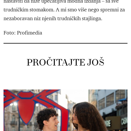
nastaviti da niže upečatljiva modna izdanja – sa sve
trudničkim stomakom. A mi smo više nego spremni za
nezaboravan niz njenih trudničkih stajlinga.
Foto: Profimedia
PROČITAJTE JOŠ