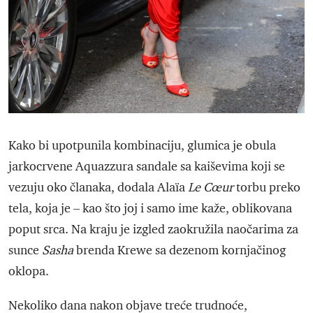
Kako bi upotpunila kombinaciju, glumica je obula
jarkocrvene Aquazzura sandale sa kaiševima koji se
vezuju oko članaka, dodala Alaïa
Le Cœur
torbu preko
tela, koja je – kao što joj i samo ime kaže, oblikovana
poput srca. Na kraju je izgled zaokružila naočarima za
sunce
Sasha
brenda Krewe sa dezenom kornjačinog
oklopa.
Nekoliko dana nakon objave treće trudnoće,