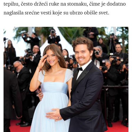
tepihu, često držeći ruke na stomaku, čime je dodatno
naglasila srećne vesti koje su ubrzo obišle svet.