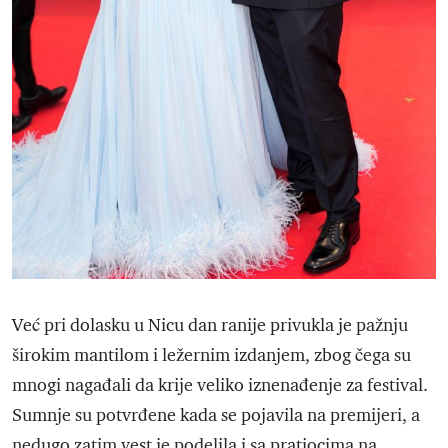
Već pri dolasku u Nicu dan ranije privukla je pažnju
širokim mantilom i ležernim izdanjem, zbog čega su
mnogi nagađali da krije veliko iznenađenje za festival.
Sumnje su potvrđene kada se pojavila na premijeri, a
nedugo zatim vest je podelila i sa pratiocima na