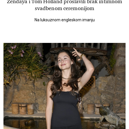
Zendaya i Tom Holland proslavili brak intimnom
svadbenom ceremonijom
Na luksuznom engleskom imanju