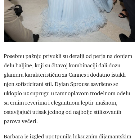
Posebnu pažnju privukli su detalji od perja na donjem
delu haljine, koji su čitavoj kombinaciji dali dozu
glamura karakterističnu za Cannes i dodatno istakli
njen sofisticirani stil. Dylan Sprouse savršeno se
uklopio uz suprugu u tamnoplavom trodelnom odelu
sa crnim reverima i elegantnom leptir-mašnom,
ostavljajući utisak jednog od najbolje stilizovanih
parova večeri.
Barbara je izgled upotpunila luksuznim dijamantskim