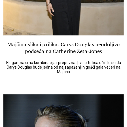
Majčina slika i prilika: Carys Douglas neodoljivo
podseća na Catherine Zeta-Jones
Elegantna crna kombinacija i prepoznatljive crte lica učinile su da
Carys Douglas bude jedna od najzapaženijih gošći gala večeri na
Majorci