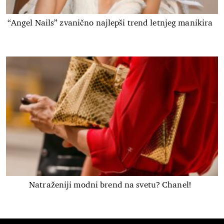
“Angel Nails” zvanično najlepši trend letnjeg manikira
Natraženiji modni brend na svetu? Chanel!