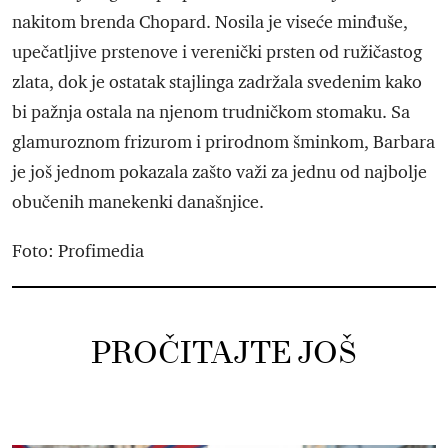
nakitom brenda Chopard. Nosila je viseće minđuše,
upečatljive prstenove i verenički prsten od ružičastog
zlata, dok je ostatak stajlinga zadržala svedenim kako
bi pažnja ostala na njenom trudničkom stomaku. Sa
glamuroznom frizurom i prirodnom šminkom, Barbara
je još jednom pokazala zašto važi za jednu od najbolje
obučenih manekenki današnjice.
Foto: Profimedia
PROČITAJTE JOŠ