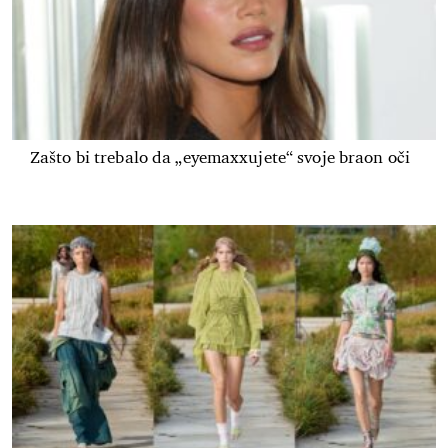
Zašto bi trebalo da „eyemaxxujete“ svoje braon oči