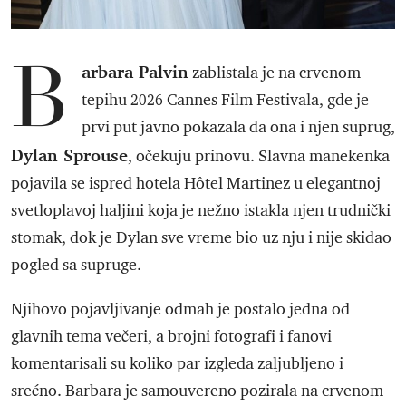
B
arbara Palvin
zablistala je na crvenom
tepihu 2026 Cannes Film Festivala, gde je
prvi put javno pokazala da ona i njen suprug,
Dylan Sprouse
, očekuju prinovu. Slavna manekenka
pojavila se ispred hotela Hôtel Martinez u elegantnoj
svetloplavoj haljini koja je nežno istakla njen trudnički
stomak, dok je Dylan sve vreme bio uz nju i nije skidao
pogled sa supruge.
Njihovo pojavljivanje odmah je postalo jedna od
glavnih tema večeri, a brojni fotografi i fanovi
komentarisali su koliko par izgleda zaljubljeno i
srećno. Barbara je samouvereno pozirala na crvenom