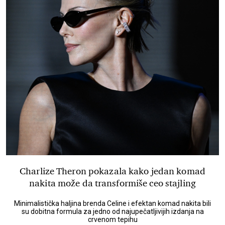
Charlize Theron pokazala kako jedan komad
nakita može da transformiše ceo stajling
Minimalistička haljina brenda Celine i efektan komad nakita bili
su dobitna formula za jedno od najupečatljivijih izdanja na
crvenom tepihu