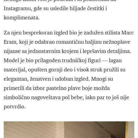
Instagramu, gde su usledile hiljade čestitki i
komplimenata.
Za njen besprekoran izgled bio je zadužen stilista Marc
Eram, koji je odabrao romantičnu haljinu nežnoplave
nijanse sa jednostavnim krojem i lepršavim detaljima.
Model je bio prilagođen trudničkoj figuri — lagan
materijal, opušten gornji deo i visok struk pružili su
elegantan, ženstven i udoban izgled. Mnogi su
primetili da izbor pastelno plave boje možda
simbolično nagoveštava pol bebe, iako par to još nije
potvrdio.