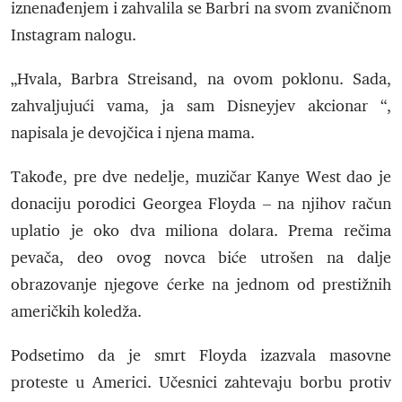
iznenađenjem i zahvalila se Barbri na svom zvaničnom
Instagram nalogu.
„Hvala, Barbra Streisand, na ovom poklonu. Sada,
zahvaljujući vama, ja sam Disneyjev akcionar “,
napisala je devojčica i njena mama.
Takođe, pre dve nedelje, muzičar Kanye West dao je
donaciju porodici Georgea Floyda – na njihov račun
uplatio je oko dva miliona dolara. Prema rečima
pevača, deo ovog novca biće utrošen na dalje
obrazovanje njegove ćerke na jednom od prestižnih
američkih koledža.
Podsetimo da je smrt Floyda izazvala masovne
proteste u Americi. Učesnici zahtevaju borbu protiv