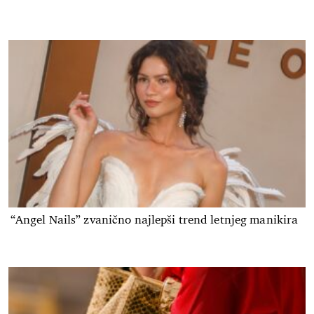
“Angel Nails” zvanično najlepši trend letnjeg manikira