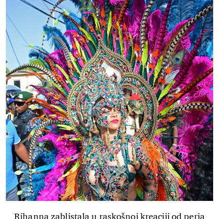
Rihanna zablistala u raskošnoj kreaciji od perja