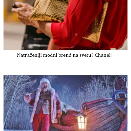
Natraženiji modni brend na svetu? Chanel!