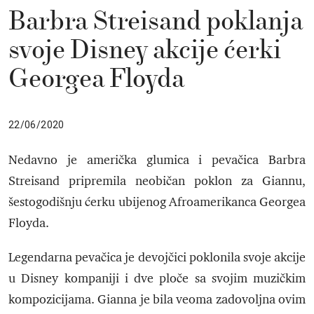
Barbra Streisand poklanja
svoje Disney akcije ćerki
Georgea Floyda
22/06/2020
Nedavno je američka glumica i pevačica Barbra
Streisand pripremila neobičan poklon za Giannu,
šestogodišnju ćerku ubijenog Afroamerikanca Georgea
Floyda.
Legendarna pevačica je devojčici poklonila svoje akcije
u Disney kompaniji i dve ploče sa svojim muzičkim
kompozicijama. Gianna je bila veoma zadovoljna ovim