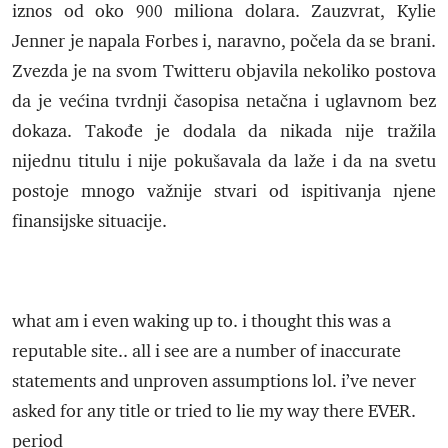
iznos od oko 900 miliona dolara. Zauzvrat, Kylie
Jenner je napala Forbes i, naravno, počela da se brani.
Zvezda je na svom Twitteru objavila nekoliko postova
da je većina tvrdnji časopisa netačna i uglavnom bez
dokaza. Takođe je dodala da nikada nije tražila
nijednu titulu i nije pokušavala da laže i da na svetu
postoje mnogo važnije stvari od ispitivanja njene
finansijske situacije.
what am i even waking up to. i thought this was a
reputable site.. all i see are a number of inaccurate
statements and unproven assumptions lol. i’ve never
asked for any title or tried to lie my way there EVER.
period