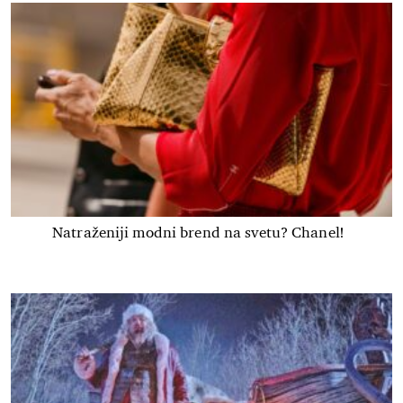
Natraženiji modni brend na svetu? Chanel!