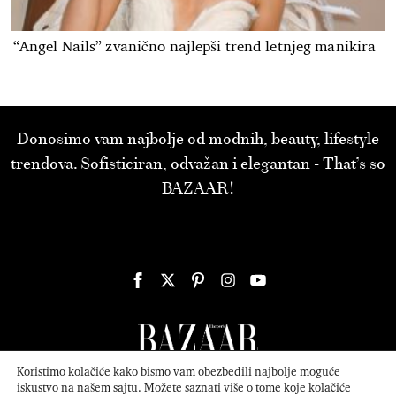
“Angel Nails” zvanično najlepši trend letnjeg manikira
Donosimo vam najbolje od modnih, beauty, lifestyle
trendova. Sofisticiran, odvažan i elegantan - That’s so
BAZAAR!
Koristimo kolačiće kako bismo vam obezbedili najbolje moguće
iskustvo na našem sajtu. Možete saznati više o tome koje kolačiće