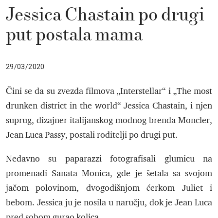
Jessica Chastain po drugi
put postala mama
29/03/2020
Čini se da su zvezda filmova „Interstellar“ i „The most
drunken district in the world“ Jessica Chastain, i njen
suprug, dizajner italijanskog modnog brenda Moncler,
Jean Luca Passy, postali roditelji po drugi put.
Nedavno su paparazzi fotografisali glumicu na
promenadi Sanata Monica, gde je šetala sa svojom
jačom polovinom, dvogodišnjom ćerkom Juliet i
bebom. Jessica ju je nosila u naručju, dok je Jean Luca
pred sobom gurao kolica.