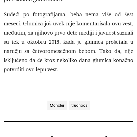
Sudeći po fotografijama, beba nema više od šest
meseci. Glumica još uvek nije komentarisala ovu vest,
međutim, za njihovo prvo dete mediji i javnost saznali
su tek u oktobru 2018. kada je glumica prošetala u
naručju sa četvoromesečnom bebom. Tako da, nije
isključeno da će kroz nekoliko dana glumica konačno
potvrditi ovu lepu vest.
Moncler
trudnoća