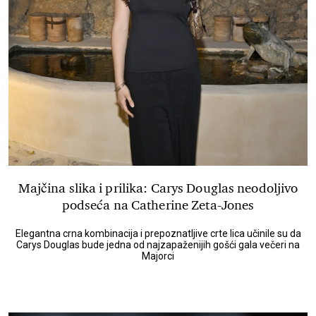
Majčina slika i prilika: Carys Douglas neodoljivo
podseća na Catherine Zeta-Jones
Elegantna crna kombinacija i prepoznatljive crte lica učinile su da
Carys Douglas bude jedna od najzapaženijih gošći gala večeri na
Majorci