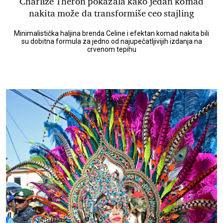
Charlize Theron pokazala kako jedan komad
nakita može da transformiše ceo stajling
Minimalistička haljina brenda Celine i efektan komad nakita bili
su dobitna formula za jedno od najupečatljivijih izdanja na
crvenom tepihu