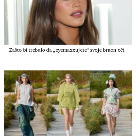
Zašto bi trebalo da „eyemaxxujete“ svoje braon oči