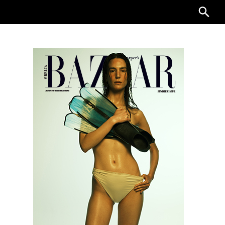
Searc
for: