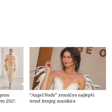
genu
“Angel Nails” zvanično najlepši
to 2027.
trend letnjeg manikira