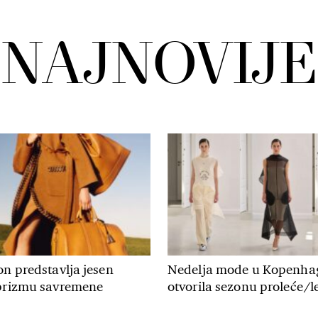
NAJNOVIJE
on predstavlja jesen
Nedelja mode u Kopenha
 prizmu savremene
otvorila sezonu proleće/le