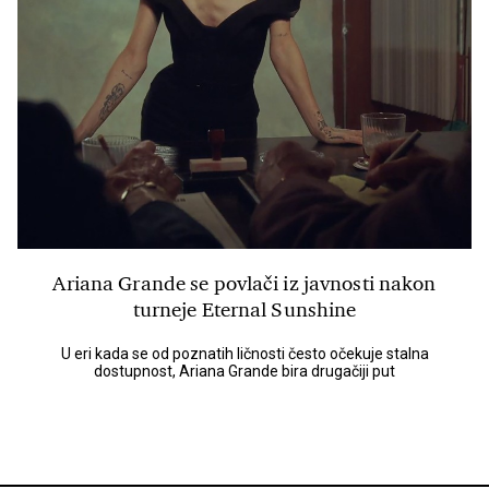
Ariana Grande se povlači iz javnosti nakon
turneje Eternal Sunshine
U eri kada se od poznatih ličnosti često očekuje stalna
dostupnost, Ariana Grande bira drugačiji put