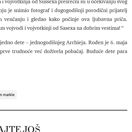
a i vojvotkinja od Sussexa presrećni su u očekivanju svog
oju je snimio fotograf i dugogodišnji porodični prijatelj
venčanju i gledao kako počinje ova ljubavna priča.
titam vojvodi i vojvotkinji od Sasexa na dobrim vestima! “
jedno dete – jednogodišnjeg Archieja. Rođen je 6. maja
rve trudnoće već doživela pobačaj. Buduće dete para
n markle
AJTE JOŠ