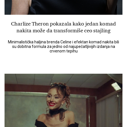
Charlize Theron pokazala kako jedan komad
nakita može da transformiše ceo stajling
Minimalistička haljina brenda Celine i efektan komad nakita bili
su dobitna formula za jedno od najupečatljivijih izdanja na
crvenom tepihu