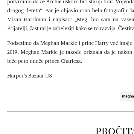
potvrdimo da će Archie uskoro biti stariji brat. Vojvod
drugog deteta“. Par je objavio crno-belu fotografiju k
Misan Harriman i napisao: „Meg, bio sam na vašem 
Prijatelji, čast mi je zabeležiti kako se to razvija. Čes
Podsetimo da Meghan Markle i princ Harry već imaju 
2019. Meghan Markle je takođe priznala da je nakon p
biće peto unuče princa Charlesa.
Harper’s Bazaar US
megha
PROČIT