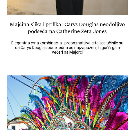
Majčina slika i prilika: Carys Douglas neodoljivo
podseća na Catherine Zeta-Jones
Elegantna crna kombinacija i prepoznatljive crte lica učinile su
da Carys Douglas bude jedna od najzapaženijih gošći gala
večeri na Majorci