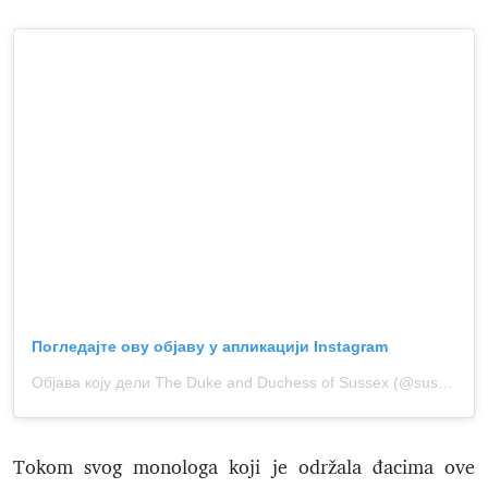
Погледајте ову објаву у апликацији Instagram
Објава коју дели The Duke and Duchess of Sussex (@sussexroyal)
Tokom svog monologa koji je održala đacima ove