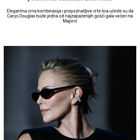
Elegantna crna kombinacija i prepoznatljive crte lica učinile su da
Carys Douglas bude jedna od najzapaženijih gošći gala večeri na
Majorci