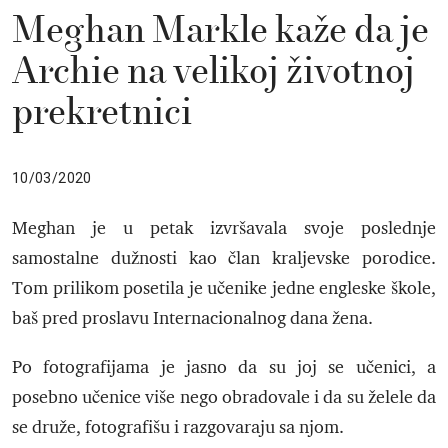
Meghan Markle kaže da je
Archie na velikoj životnoj
prekretnici
10/03/2020
Meghan je u petak izvršavala svoje poslednje
samostalne dužnosti kao član kraljevske porodice.
Tom prilikom posetila je učenike jedne engleske škole,
baš pred proslavu Internacionalnog dana žena.
Po fotografijama je jasno da su joj se učenici, a
posebno učenice više nego obradovale i da su želele da
se druže, fotografišu i razgovaraju sa njom.