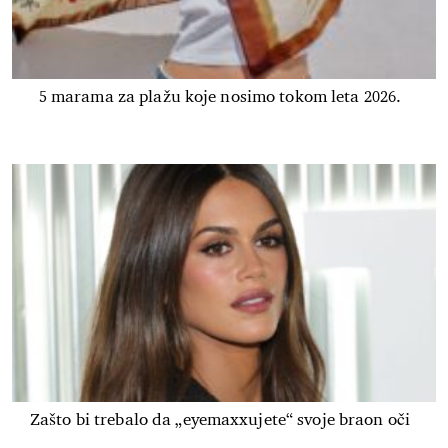
5 marama za plažu koje nosimo tokom leta 2026.
Zašto bi trebalo da „eyemaxxujete“ svoje braon oči