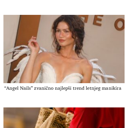
“Angel Nails” zvanično najlepši trend letnjeg manikira