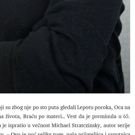
oji su zbog nje po sto puta gledali Lepotu poroka, Oca na
a života, Braću po materi… Vest da je preminula u 65.
 je ispratio u večnost Michael Stratczinsky, autor serije
u. – Ovo je noć velike tuge, naša prijateljica i saputnica