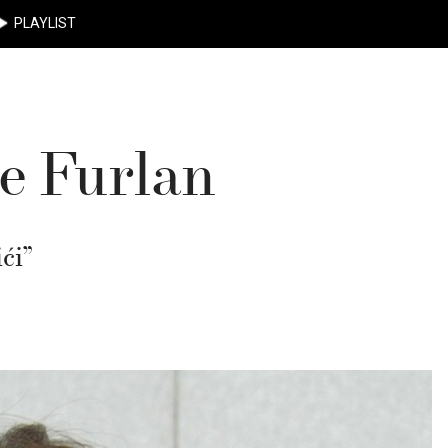
PLAYLIST
e Furlan
ći”