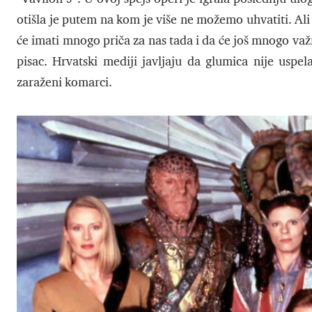
otišla je putem na kom je više ne možemo uhvatiti. Ali
će imati mnogo priča za nas tada i da će još mnogo va
pisac. Hrvatski mediji javljaju da glumica nije uspe
zaraženi komarci.