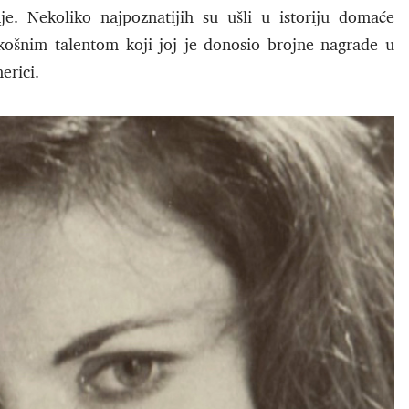
je. Nekoliko najpoznatijih su ušli u istoriju domaće
košnim talentom koji joj je donosio brojne nagrade u
erici.