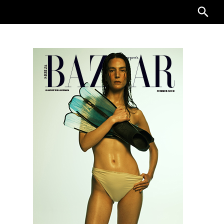
Searc
for: