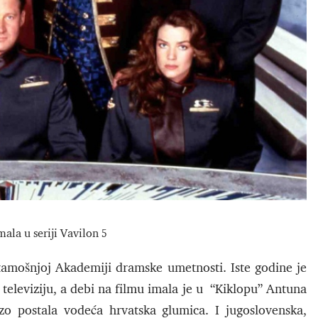
mala u seriji Vavilon 5
amošnjoj Akademiji dramske umetnosti. Iste godine je
 televiziju, a debi na filmu imala je u “Kiklopu” Antuna
rzo postala vodeća hrvatska glumica. I jugoslovenska,