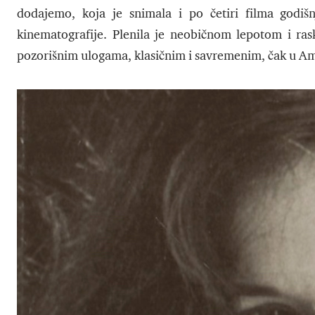
dodajemo, koja je snimala i po četiri filma godišn
kinematografije. Plenila je neobičnom lepotom i ras
pozorišnim ulogama, klasičnim i savremenim, čak u Am