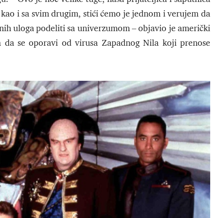
 kao i sa svim drugim, stići ćemo je jednom i verujem da
žnih uloga podeliti sa univerzumom – objavio je američki
la da se oporavi od virusa Zapadnog Nila koji prenose