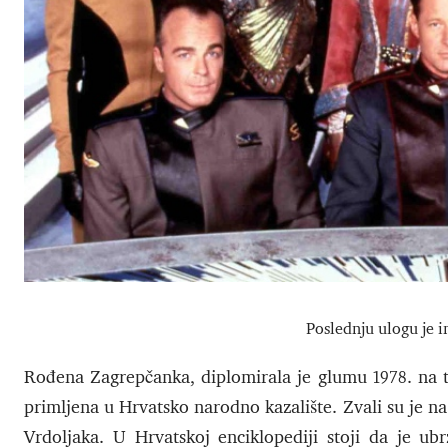
Poslednju ulogu je i
Rođena Zagrepčanka, diplomirala je glumu 1978. na t
primljena u Hrvatsko narodno kazalište. Zvali su je na
Vrdoljaka. U Hrvatskoj enciklopediji stoji da je ub