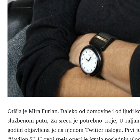
Otišla je Mira Furlan. Daleko od domovine i od ljudi k
službenom putu, Za sreću je potrebno troje, U raljam
godini objavljena je na njenom Twitter nalogu. Prvi ju
“Vavilon 5”. U ovoj spejs operi je igrala poslednju ulog