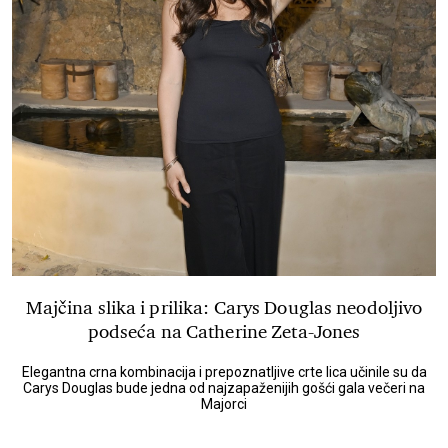
Majčina slika i prilika: Carys Douglas neodoljivo
podseća na Catherine Zeta-Jones
Elegantna crna kombinacija i prepoznatljive crte lica učinile su da
Carys Douglas bude jedna od najzapaženijih gošći gala večeri na
Majorci