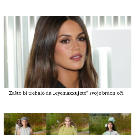
Zašto bi trebalo da „eyemaxxujete“ svoje braon oči