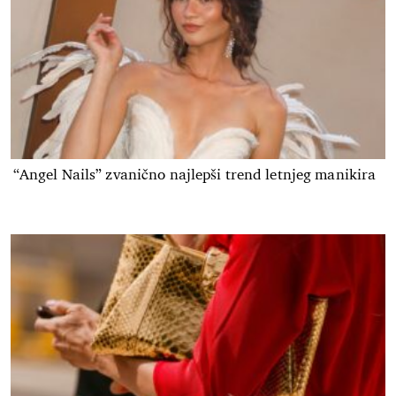
“Angel Nails” zvanično najlepši trend letnjeg manikira