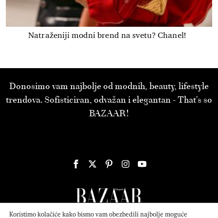
Natraženiji modni brend na svetu? Chanel!
Donosimo vam najbolje od modnih, beauty, lifestyle
trendova. Sofisticiran, odvažan i elegantan - That’s so
BAZAAR!
Koristimo kolačiće kako bismo vam obezbedili najbolje moguće