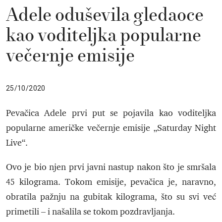
Adele oduševila gledaoce
kao voditeljka popularne
večernje emisije
25/10/2020
Pevačica Adele prvi put se pojavila kao voditeljka
popularne američke večernje emisije „Saturday Night
Live“.
Ovo je bio njen prvi javni nastup nakon što je smršala
45 kilograma. Tokom emisije, pevačica je, naravno,
obratila pažnju na gubitak kilograma, što su svi već
primetili – i našalila se tokom pozdravljanja.