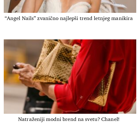
“Angel Nails” zvanično najlepši trend letnjeg manikira
Natraženiji modni brend na svetu? Chanel!