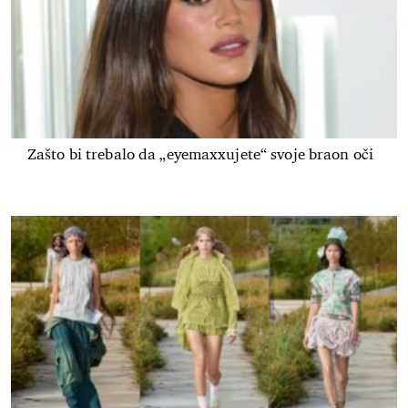
Zašto bi trebalo da „eyemaxxujete“ svoje braon oči