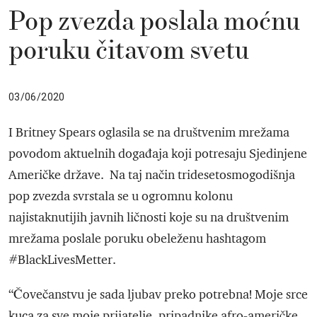
Pop zvezda poslala moćnu
poruku čitavom svetu
03/06/2020
I Britney Spears oglasila se na društvenim mrežama
povodom aktuelnih događaja koji potresaju Sjedinjene
Američke države. Na taj način tridesetosmogodišnja
pop zvezda svrstala se u ogromnu kolonu
najistaknutijih javnih ličnosti koje su na društvenim
mrežama poslale poruku obeleženu hashtagom
#BlackLivesMetter.
“Čovečanstvu je sada ljubav preko potrebna! Moje srce
kuca za sve moje prijatelje, pripadnike afro-američke