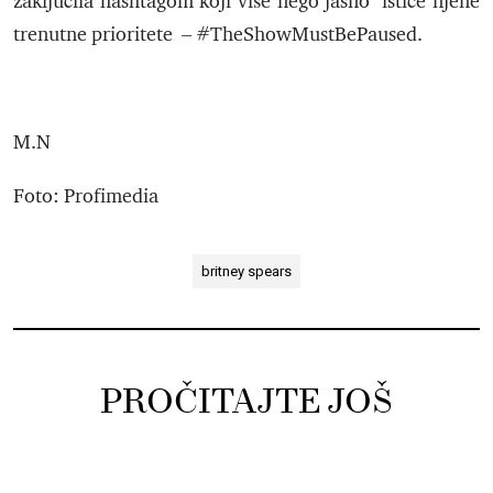
zaključila hashtagom koji više nego jasno ističe njene
trenutne prioritete –
#TheShowMustBePaused.
M.N
Foto: Profimedia
britney spears
PROČITAJTE JOŠ