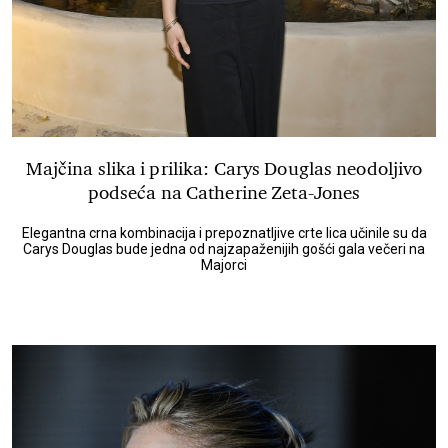
Majčina slika i prilika: Carys Douglas neodoljivo
podseća na Catherine Zeta-Jones
Elegantna crna kombinacija i prepoznatljive crte lica učinile su da
Carys Douglas bude jedna od najzapaženijih gošći gala večeri na
Majorci