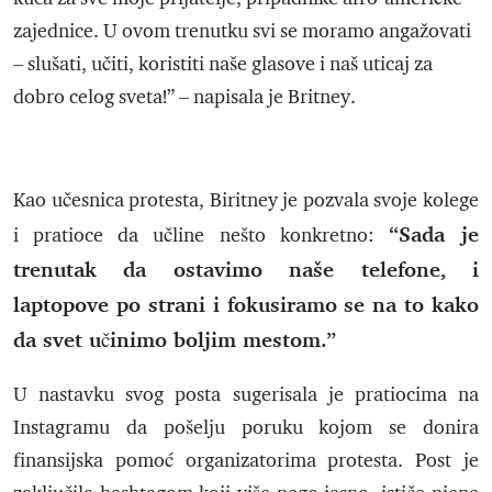
zajednice. U ovom trenutku svi se moramo angažovati
– slušati, učiti, koristiti naše glasove i naš uticaj za
dobro celog sveta!” – napisala je Britney.
Kao učesnica protesta, Biritney je pozvala svoje kolege
“Sada je
i pratioce da učline nešto konkretno:
trenutak da ostavimo naše telefone, i
laptopove po strani i fokusiramo se na to kako
da svet učinimo boljim mestom.”
U nastavku svog posta sugerisala je pratiocima na
Instagramu da pošelju poruku kojom se donira
finansijska pomoć organizatorima protesta. Post je