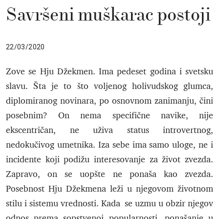
Savršeni muškarac postoji
22/03/2020
Zove se Hju Džekmen. Ima pedeset godina i svetsku
slavu. Šta je to što voljenog holivudskog glumca,
diplomiranog novinara, po osnovnom zanimanju, čini
posebnim? On nema specifične navike, nije
ekscentričan, ne uživa status introvertnog,
nedokučivog umetnika. Iza sebe ima samo uloge, ne i
incidente koji podižu interesovanje za život zvezda.
Zapravo, on se uopšte ne ponaša kao zvezda.
Posebnost Hju Džekmena leži u njegovom životnom
stilu i sistemu vrednosti. Kada se uzmu u obzir njegov
odnos prema sopstvenoj popularnosti, ponašanje u