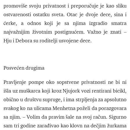
promoviše svoju privatnost i preporučuje je kao sliku
ostvarenosti ostatku sveta. Otac je dvoje dece, sina i
ćerke, a odnos koji je sa njima izgradio smatra
najvažnijim životnim postignućem. Važno je znati –
Hju i Debora su roditelji usvojene dece.
Posvećen drugima
Pravljenje pompe oko sopstvene privatnosti ne bi ni
išla uz muškarca koji kroz Njujork vozi rentirani bicikl,
obično u društvu supruge, i ima strpljenja za apsolutno
svakog ko na ulicama Menhetna poželi da porazgovara
sa njim. – Volim da pravim šale na svoj račun. Sigurno
sam tri godine zarađivao kao klovn na dečjim žurkama