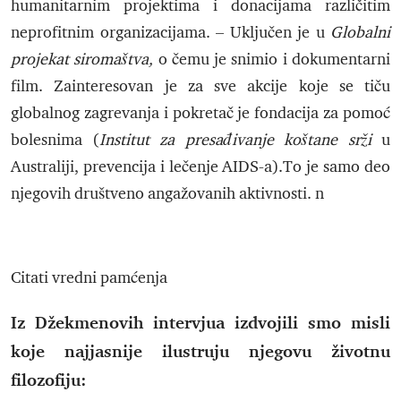
humanitarnim projektima i donacijama različitim
neprofitnim organizacijama. – Uključen je u
Globalni
projekat siromaštva,
o čemu je snimio i dokumentarni
film. Zainteresovan je za sve akcije koje se tiču
globalnog zagrevanja i pokretač je fondacija za pomoć
bolesnima (
Institut za presađivanje koštane srži
u
Australiji, prevencija i lečenje AIDS-a).To je samo deo
njegovih društveno angažovanih aktivnosti. n
Citati vredni pamćenja
Iz Džekmenovih intervjua izdvojili smo misli
koje najjasnije ilustruju njegovu životnu
filozofiju: