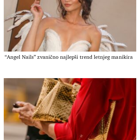
“Angel Nails” zvanično najlepši trend letnjeg manikira