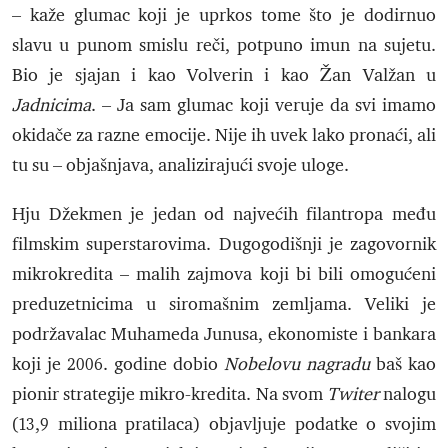
– kaže glumac koji je uprkos tome što je dodirnuo
slavu u punom smislu reči, potpuno imun na sujetu.
Bio je sjajan i kao Volverin i kao Žan Valžan u
Jadnicima
. – Ja sam glumac koji veruje da svi imamo
okidače za razne emocije. Nije ih uvek lako pronaći, ali
tu su – objašnjava, analizirajući svoje uloge.
Hju Džekmen je jedan od najvećih filantropa među
filmskim superstarovima. Dugogodišnji je zagovornik
mikrokredita – malih zajmova koji bi bili omogućeni
preduzetnicima u siromašnim zemljama. Veliki je
podržavalac Muhameda Junusa, ekonomiste i bankara
koji je 2006. godine dobio
Nobelovu nagradu
baš kao
pionir strategije mikro-kredita. Na svom
Twiter
nalogu
(13,9 miliona pratilaca) objavljuje podatke o svojim