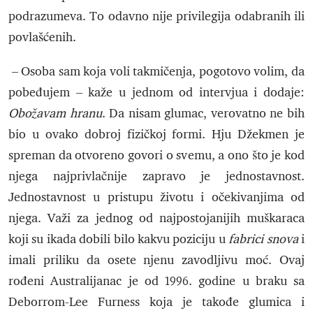
podrazumeva. To odavno nije privilegija odabranih ili
povlašćenih.
– Osoba sam koja voli takmičenja, pogotovo volim, da
pobeđujem – kaže u jednom od intervjua i dodaje:
Obožavam hranu
. Da nisam glumac, verovatno ne bih
bio u ovako dobroj fizičkoj formi. Hju Džekmen je
spreman da otvoreno govori o svemu, a ono što je kod
njega najprivlačnije zapravo je jednostavnost.
Jednostavnost u pristupu životu i očekivanjima od
njega. Važi za jednog od najpostojanijih muškaraca
koji su ikada dobili bilo kakvu poziciju u
fabrici snova
i
imali priliku da osete njenu zavodljivu moć. Ovaj
rođeni Australijanac je od 1996. godine u braku sa
Deborrom-Lee Furness koja je takođe glumica i