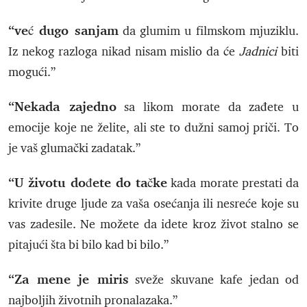
“već dugo sanjam
da glumim u filmskom mjuziklu.
Iz nekog razloga nikad nisam mislio da će
Jadnici
biti
mogući.”
“Nekada zajedno
sa likom morate da zađete u
emocije koje ne želite, ali ste to dužni samoj priči. To
je vaš glumački zadatak.”
“U životu dođete do tačke
kada morate prestati da
krivite druge ljude za vaša osećanja ili nesreće koje su
vas zadesile. Ne možete da idete kroz život stalno se
pitajući šta bi bilo kad bi bilo.”
“Za mene je miris
sveže skuvane kafe jedan od
najboljih životnih pronalazaka.”