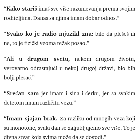
“Kako stariš
imaš sve više razumevanja prema svojim
roditeljima. Danas sa njima imam dobar odnos.”
“Svako ko je radio mjuzikl zna:
bilo da plešeš ili
ne, to je fizički veoma težak posao.”
“Ali u drugom svetu,
nekom drugom životu,
verovatno odrastajući u nekoj drugoj državi, bio bih
bolji plesač.”
“Srećan sam
jer imam i sina i ćerku, jer sa svakim
detetom imam različitu vezu.”
“Imam sjajan brak.
Za razliku od mnogih veza koji
su monotone, svaki dan se zaljubljujemo sve više. To je
divna stvar koja svima može da se dogodi.”