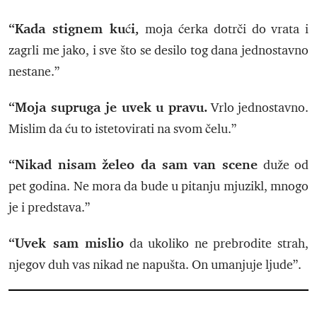
“Kada stignem kući,
moja ćerka dotrči do vrata i
zagrli me jako, i sve što se desilo tog dana jednostavno
nestane.”
“Moja supruga je uvek u pravu.
Vrlo jednostavno.
Mislim da ću to istetovirati na svom čelu.”
“Nikad nisam želeo da sam van scene
duže od
pet godina. Ne mora da bude u pitanju mjuzikl, mnogo
je i predstava.”
“Uvek sam mislio
da ukoliko ne prebrodite strah,
njegov duh vas nikad ne napušta. On umanjuje ljude”.