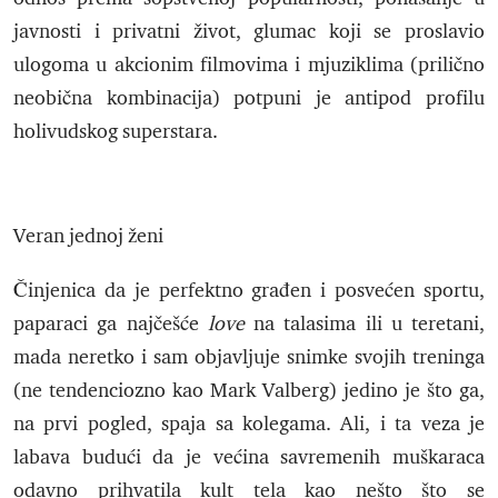
javnosti i privatni život, glumac koji se proslavio
ulogoma u akcionim filmovima i mjuziklima (prilično
neobična kombinacija) potpuni je antipod profilu
holivudskog superstara.
Veran jednoj ženi
Činjenica da je perfektno građen i posvećen sportu,
paparaci ga najčešće
love
na talasima ili u teretani,
mada neretko i sam objavljuje snimke svojih treninga
(ne tendenciozno kao Mark Valberg) jedino je što ga,
na prvi pogled, spaja sa kolegama. Ali, i ta veza je
labava budući da je većina savremenih muškaraca
odavno prihvatila kult tela kao nešto što se