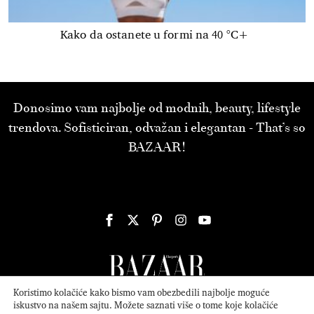
Kako da ostanete u formi na 40 °C+
Donosimo vam najbolje od modnih, beauty, lifestyle
trendova. Sofisticiran, odvažan i elegantan - That’s so
BAZAAR!
Koristimo kolačiće kako bismo vam obezbedili najbolje moguće
iskustvo na našem sajtu. Možete saznati više o tome koje kolačiće