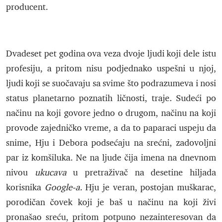
producent.
Dvadeset pet godina ova veza dvoje ljudi koji dele istu
profesiju, a pritom nisu podjednako uspešni u njoj,
ljudi koji se suočavaju sa svime što podrazumeva i nosi
status planetarno poznatih ličnosti, traje. Sudeći po
načinu na koji govore jedno o drugom, načinu na koji
provode zajedničko vreme, a da to paparaci uspeju da
snime, Hju i Debora podsećaju na srećni, zadovoljni
par iz komšiluka. Ne na ljude čija imena na dnevnom
nivou
ukucava
u pretraživač na desetine hiljada
korisnika
Google-a.
Hju je veran, postojan muškarac,
porodičan čovek koji je baš u načinu na koji živi
pronašao sreću, pritom potpuno nezainteresovan da