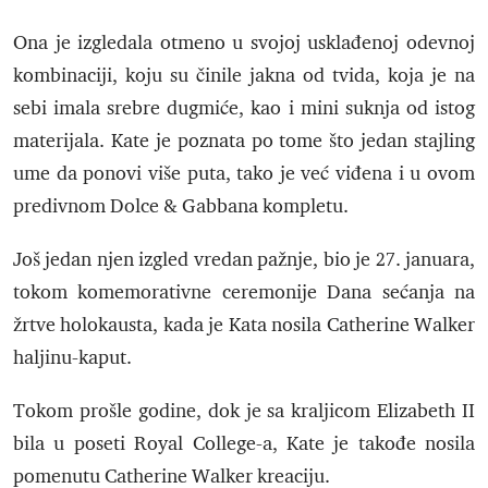
Ona je izgledala otmeno u svojoj usklađenoj odevnoj
kombinaciji, koju su činile jakna od tvida, koja je na
sebi imala srebre dugmiće, kao i mini suknja od istog
materijala. Kate je poznata po tome što jedan stajling
ume da ponovi više puta, tako je već viđena i u ovom
predivnom Dolce & Gabbana kompletu.
Još jedan njen izgled vredan pažnje, bio je 27. januara,
tokom komemorativne ceremonije Dana sećanja na
žrtve holokausta, kada je Kata nosila Catherine Walker
haljinu-kaput.
Tokom prošle godine, dok je sa kraljicom Elizabeth II
bila u poseti Royal College-a, Kate je takođe nosila
pomenutu Catherine Walker kreaciju.