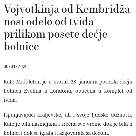
Vojvotkinja od Kembridža
nosi odelo od tvida
prilikom posete dečje
bolnice
30/01/2020
Kate Middleton je u utorak 28. januara posetila dečju
bolnicu Evelina u Londonu, obučena u komplet od
tvida.
Ispunjavajući kraljevske, ali i svoje ljudske dužnosti,
Kate je bila nasmejana i srećna sve vreme dok je bila u
bolnici i dok se igrala i razgovarala sa decom.