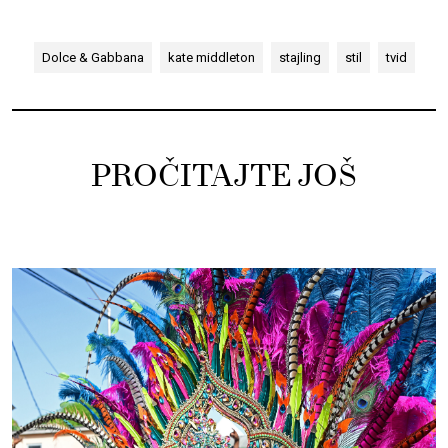
Dolce & Gabbana
kate middleton
stajling
stil
tvid
PROČITAJTE JOŠ