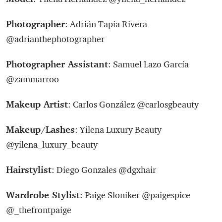
Photographer
: Adrián Tapia Rivera
@adrianthephotographer
Photographer Assistant
: Samuel Lazo García
@zammarroo
Makeup Artist
: Carlos González @carlosgbeauty
Makeup
Lashes
/
: Yilena Luxury Beauty
@yilena_luxury_beauty
Hairstylist
: Diego Gonzales @dgxhair
Wardrobe Stylist
: Paige Sloniker @paigespice
@_thefrontpaige