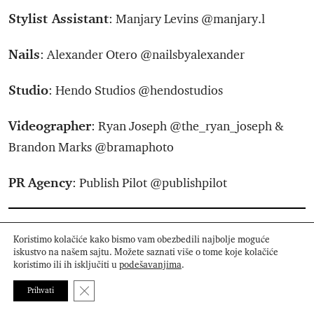
Stylist Assistant
: Manjary Levins @manjary.l
Nails
: Alexander Otero @nailsbyalexander
Studio
: Hendo Studios @hendostudios
Videographer
: Ryan Joseph @the_ryan_joseph &
Brandon Marks @bramaphoto
PR
Agency
: Publish Pilot @publishpilot
Koristimo kolačiće kako bismo vam obezbedili najbolje moguće
PROČITAJTE JOŠ
iskustvo na našem sajtu. Možete saznati više o tome koje kolačiće
koristimo ili ih isključiti u
podešavanjima
.
Close GDPR Cookie Banner
Prihvati