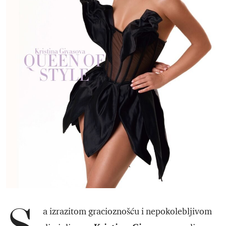
a izrazitom gracioznošću i nepokolebljivom