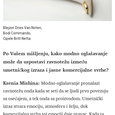
Blejzer Dries Van Noten,
Bodi Commando,
Cipele Britt Netta.
Po Vašem mišljenju, kako modno oglašavanje
može da uspostavi ravnotežu između
umetničkog izraza i jasne komercijalne svrhe?
Ksenia Mishina:
Modno oglašavanje pronalazi
ravnotežu onda kada se seti da se ljudi prvo povezuju
sa osećajem, a tek onda sa proizvodom. Umetnički
izraz stvara emociju, atmosferu i želju, dok
komercijalna svrha toj emociji daje pravac. Kada ta