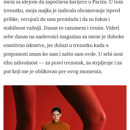
meni sa idejom da započnem karijeru u Parizu. U tom
trenutku, moja majka je izabrala obrazovanje ispred
prilike, verujući da sam premlada i da su fokus i
stabilnost važniji. Danas to razumem i cenim. Videti
sebe danas na naslovnici magazina za mene je duboko
emotivno iskustvo, jer dolazi u trenutku kada u
potpunosti znam ko sam i zašto sam ovde. U sebi nosi
tihu zahvalnost — za pravi trenutak, za strpljenje i za
put koji me je oblikovao pre ovog momenta.