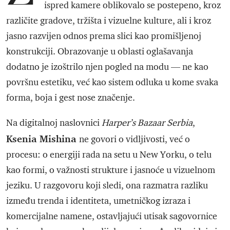
ispred kamere oblikovalo se postepeno, kroz
različite gradove, tržišta i vizuelne kulture, ali i kroz
jasno razvijen odnos prema slici kao promišljenoj
konstrukciji. Obrazovanje u oblasti oglašavanja
dodatno je izoštrilo njen pogled na modu — ne kao
površnu estetiku, već kao sistem odluka u kome svaka
forma, boja i gest nose značenje.
Na digitalnoj naslovnici
Harper’s Bazaar Serbia
,
Ksenia Mishina
ne govori o vidljivosti, već o
procesu: o energiji rada na setu u New Yorku, o telu
kao formi, o važnosti strukture i jasnoće u vizuelnom
jeziku. U razgovoru koji sledi, ona razmatra razliku
između trenda i identiteta, umetničkog izraza i
komercijalne namene, ostavljajući utisak sagovornice