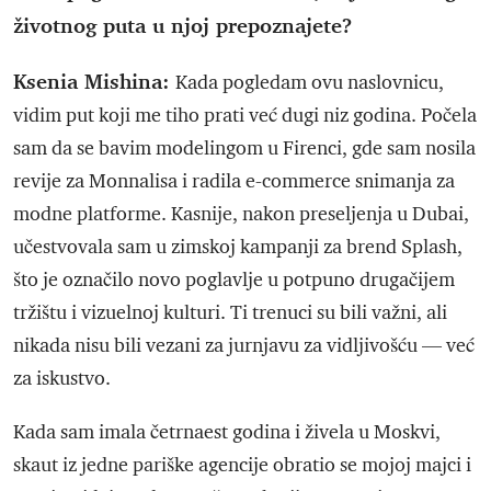
životnog puta u njoj prepoznajete?
Ksenia Mishina:
Kada pogledam ovu naslovnicu,
vidim put koji me tiho prati već dugi niz godina. Počela
sam da se bavim modelingom u Firenci, gde sam nosila
revije za Monnalisa i radila e-commerce snimanja za
modne platforme. Kasnije, nakon preseljenja u Dubai,
učestvovala sam u zimskoj kampanji za brend Splash,
što je označilo novo poglavlje u potpuno drugačijem
tržištu i vizuelnoj kulturi. Ti trenuci su bili važni, ali
nikada nisu bili vezani za jurnjavu za vidljivošću — već
za iskustvo.
Kada sam imala četrnaest godina i živela u Moskvi,
skaut iz jedne pariške agencije obratio se mojoj majci i