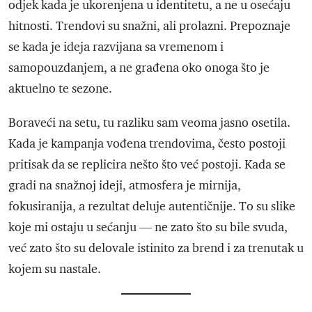
odjek kada je ukorenjena u identitetu, a ne u osećaju
hitnosti. Trendovi su snažni, ali prolazni. Prepoznaje
se kada je ideja razvijana sa vremenom i
samopouzdanjem, a ne građena oko onoga što je
aktuelno te sezone.
Boraveći na setu, tu razliku sam veoma jasno osetila.
Kada je kampanja vođena trendovima, često postoji
pritisak da se replicira nešto što već postoji. Kada se
gradi na snažnoj ideji, atmosfera je mirnija,
fokusiranija, a rezultat deluje autentičnije. To su slike
koje mi ostaju u sećanju — ne zato što su bile svuda,
već zato što su delovale istinito za brend i za trenutak u
kojem su nastale.