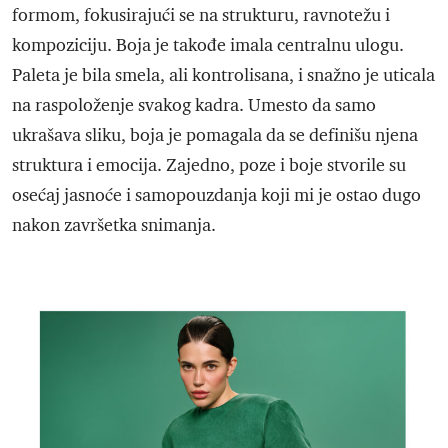
formom, fokusirajući se na strukturu, ravnotežu i
kompoziciju. Boja je takođe imala centralnu ulogu.
Paleta je bila smela, ali kontrolisana, i snažno je uticala
na raspoloženje svakog kadra. Umesto da samo
ukrašava sliku, boja je pomagala da se definišu njena
struktura i emocija. Zajedno, poze i boje stvorile su
osećaj jasnoće i samopouzdanja koji mi je ostao dugo
nakon završetka snimanja.