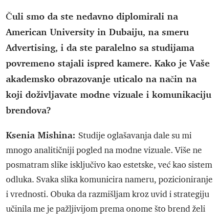
Čuli smo da ste nedavno diplomirali na
American University in Dubaiju, na smeru
Advertising, i da ste paralelno sa studijama
povremeno stajali ispred kamere. Kako je Vaše
akademsko obrazovanje uticalo na način na
koji doživljavate modne vizuale i komunikaciju
brendova?
Ksenia Mishina:
Studije oglašavanja dale su mi
mnogo analitičniji pogled na modne vizuale. Više ne
posmatram slike isključivo kao estetske, već kao sistem
odluka. Svaka slika komunicira nameru, pozicioniranje
i vrednosti. Obuka da razmišljam kroz uvid i strategiju
učinila me je pažljivijom prema onome što brend želi