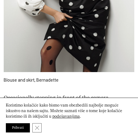
Blouse and skirt, Bernadette
Occasionally stepping in front of the camera
Koristimo kolačiće kako bismo vam obezbedili najbolje moguće
reinforced that understanding. It made me more
iskustvo na našem sajtu. Možete saznati više o tome koje kolačiće
aware of how storytelling, mood, and framing
koristimo ili ih isključiti u
podešavanjima
.
influence perception. Together, these experiences
Close GDPR Cookie Banner
Prihvati
shaped the way I view fashion communication as a