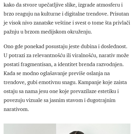
kako da stvore upečatljive slike, izgrade atmosferu i
brzo reaguju na kulturne i digitalne trendove. Prisutan
je visok nivo zanatske veštine i svest o tome šta privlači
pažnju u brzom medijskom okruženju.
Ono gde ponekad posustaju jeste dubina i doslednost.
U potrazi za relevantnošću ili viralnošću, narativ može
postati fragmentisan, a identitet brenda razvodnjen.
Kada se modno oglašavanje previše oslanja na
trendove, gubi emotivnu snagu. Kampanje koje zaista
ostaju sa nama jesu one koje prevazilaze estetiku i
povezuju vizuale sa jasnim stavom i dugotrajnim
narativom.