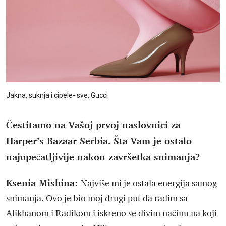
Jakna, suknja i cipele- sve, Gucci
Čestitamo na Vašoj prvoj naslovnici za
Harper’s Bazaar Serbia. Šta Vam je ostalo
najupečatljivije nakon završetka snimanja?
Ksenia Mishina:
Najviše mi je ostala energija samog
snimanja. Ovo je bio moj drugi put da radim sa
Alikhanom i Radikom i iskreno se divim načinu na koji