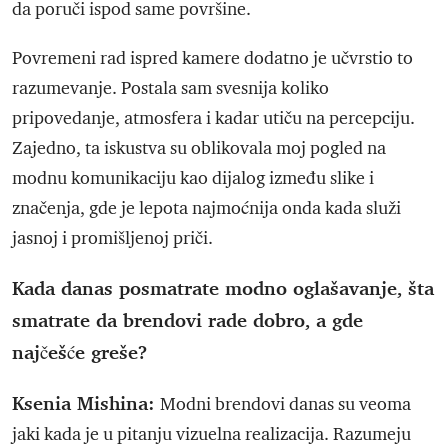
da poruči ispod same površine.
Povremeni rad ispred kamere dodatno je učvrstio to
razumevanje. Postala sam svesnija koliko
pripovedanje, atmosfera i kadar utiču na percepciju.
Zajedno, ta iskustva su oblikovala moj pogled na
modnu komunikaciju kao dijalog između slike i
značenja, gde je lepota najmoćnija onda kada služi
jasnoj i promišljenoj priči.
Kada danas posmatrate modno oglašavanje, šta
smatrate da brendovi rade dobro, a gde
najčešće greše?
Ksenia Mishina:
Modni brendovi danas su veoma
jaki kada je u pitanju vizuelna realizacija. Razumeju