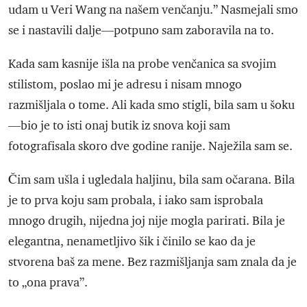
udam u Veri Wang na našem venčanju.” Nasmejali smo
se i nastavili dalje—potpuno sam zaboravila na to.
Kada sam kasnije išla na probe venčanica sa svojim
stilistom, poslao mi je adresu i nisam mnogo
razmišljala o tome. Ali kada smo stigli, bila sam u šoku
—bio je to isti onaj butik iz snova koji sam
fotografisala skoro dve godine ranije. Naježila sam se.
Čim sam ušla i ugledala haljinu, bila sam očarana. Bila
je to prva koju sam probala, i iako sam isprobala
mnogo drugih, nijedna joj nije mogla parirati. Bila je
elegantna, nenametljivo šik i činilo se kao da je
stvorena baš za mene. Bez razmišljanja sam znala da je
to „ona prava”.