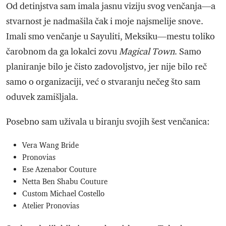
Od detinjstva sam imala jasnu viziju svog venčanja—a
stvarnost je nadmašila čak i moje najsmelije snove.
Imali smo venčanje u Sayuliti, Meksiku—mestu toliko
čarobnom da ga lokalci zovu
Magical Town
. Samo
planiranje bilo je čisto zadovoljstvo, jer nije bilo reč
samo o organizaciji, već o stvaranju nečeg što sam
oduvek zamišljala.
Posebno sam uživala u biranju svojih šest venčanica:
Vera Wang Bride
Pronovias
Ese Azenabor Couture
Netta Ben Shabu Couture
Custom Michael Costello
Atelier Pronovias