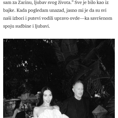
sam za Zarinu, ljubav svog života.” Sve je bilo kao iz
bajke. Kada pogledam unazad, jasno mi je da su svi
naši izbori i putevi vodili upravo ovde—ka savršenom
spoju sudbine i ljubavi.