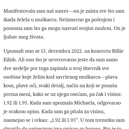
Manifestovala sam naš susret—on je zaista sve što sam
ikada želela u muškarcu. Neizmerno ga poštujem i
ponosna sam što ga mogu nazvati svojim mužem. On je
ljubav mog života.
Upoznali smo se 13. decembra 2022. na koncertu Billie
Eilish. Ali ono što je neverovatno jeste da sam samo
dve nedelje pre toga zapisala u svoj dnevnik sve
osobine koje želim kod savršenog muškarca—plava
kosa, plave oči, svaki detalj, način na koji se ponaša
prema meni, kako se uz njega osećam, pa čak i visinu:
1.92 ili 1.95. Kada sam upoznala Michaela, odgovarao
je svakom opisu. Kada sam ga pitala za visinu,
nasmejao se i rekao: „1.92 ili 1.95”. U tom trenutku sam
shvatila da univerzum ima smisao za humor. Bio je to