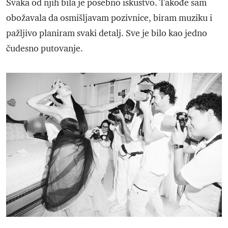
Svaka od njih bila je posebno iskustvo. Takođe sam
obožavala da osmišljavam pozivnice, biram muziku i
pažljivo planiram svaki detalj. Sve je bilo kao jedno
čudesno putovanje.