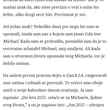
snažan znak da, ako niste precizni u vezi s onim što
želite, niko drugi neće biti. Preciznost je sve.
Još jedan znak? Nekoliko dana pre nego što smo se
upoznali, imala sam san u kojem sam jasno čula ime
Michael
. Kada sam se probudila, pomislila sam da je to
verovatno arhanđel Michael, moj omiljeni. Ali kada
sam u stvarnom životu upoznala svog Michaela, sve je
dobilo smisao.
Na našem prvom pravom dejtu u
Catch LA
, razgovarali
smo satima i odmah se povezali. Te večeri smo oboje
uneli u svoje kalendare datum venčanja. Ja sam
zapisala: „Do leta 2025. udaću se za Michaela, ljubav
svog života,” a on je napisao isto: „Jun 2025 – oženjen