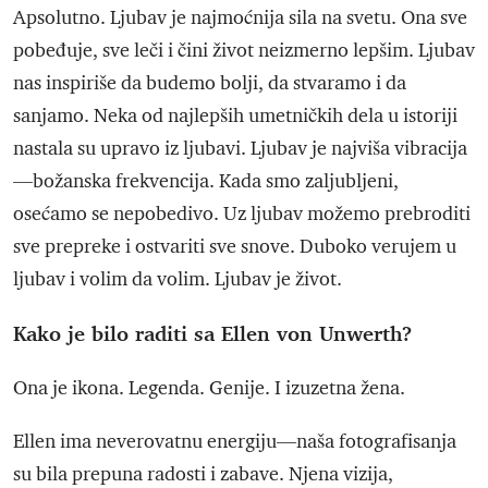
Apsolutno. Ljubav je najmoćnija sila na svetu. Ona sve
pobeđuje, sve leči i čini život neizmerno lepšim. Ljubav
nas inspiriše da budemo bolji, da stvaramo i da
sanjamo. Neka od najlepših umetničkih dela u istoriji
nastala su upravo iz ljubavi. Ljubav je najviša vibracija
—božanska frekvencija. Kada smo zaljubljeni,
osećamo se nepobedivo. Uz ljubav možemo prebroditi
sve prepreke i ostvariti sve snove. Duboko verujem u
ljubav i volim da volim. Ljubav je život.
Kako je bilo raditi sa Ellen von Unwerth?
Ona je ikona. Legenda. Genije. I izuzetna žena.
Ellen ima neverovatnu energiju—naša fotografisanja
su bila prepuna radosti i zabave. Njena vizija,