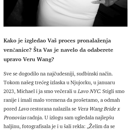
Kako je izgledao Vaš proces pronalaženja
venčanice? Šta Vas je navelo da odaberete
upravo Veru Wang?
Sve se dogodilo na najčudesniji, sudbinski način.
Tokom našeg trećeg izlaska u Njujorku, u januaru
2023, Michael i ja smo večerali u
Lavo NYC
. Stigli smo
ranije i imali malo vremena da prošetamo, a odmah
pored
Lavo
restorana nalazila se
Vera Wang Bride x
Pronovias
radnja. U izlogu sam ugledala najlepšu
haljinu, fotografisala je i u šali rekla: „Želim da se