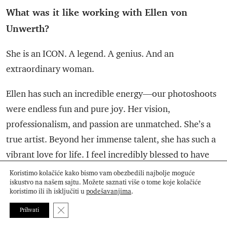
What was it like working with Ellen von
Unwerth?
She is an ICON. A legend. A genius. And an
extraordinary woman.
Ellen has such an incredible energy—our photoshoots
were endless fun and pure joy. Her vision,
professionalism, and passion are unmatched. She’s a
true artist. Beyond her immense talent, she has such a
vibrant love for life. I feel incredibly blessed to have
worked with her, and I’m grateful that we became
Koristimo kolačiće kako bismo vam obezbedili najbolje moguće
iskustvo na našem sajtu. Možete saznati više o tome koje kolačiće
good friends.
koristimo ili ih isključiti u
podešavanjima
.
Close GDPR Cookie Banner
Prihvati