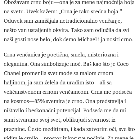
Obožavam crnu boju—ona je za mene najmoćnija boja
na svetu. Uvek kažem: „Crna je tako srećna boja.”
Oduvek sam zamišljala netradicionalno venčanje,
nešto van ustaljenih okvira. Tako sam odlučila da svi
naši gosti nose belo, dok ćemo Michael i ja nositi crno.
Crna venčanica je poetična, smela, misteriozna i
elegantna. Ona simbolizuje moć. Baš kao što je Coco
Chanel promenila svet mode sa malom crnom
haljinom, ja sam želela da uradim isto—ali sa
veličanstvenom crnom venčanicom. Crna me podseća
na kosmos—85% svemira je crno. Ona predstavlja i
ništavilo i beskonačni potencijal. Podseća me da mi
sami stvaramo svoj svet, oblikujući stvarnost iz
praznine. Često meditiram, i kada zatvorim oči, sve što
vidim je crnilo—prostor iz kog sve počinje. Za mene je