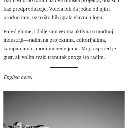
Da! Trenutno radim na dva filmska projekta, oba su u
fazi predprodukcije. Volela bih da jedan od njih i
produciram, uz to što bih igrala glavnu ulogu.
Pored glume, i dalje sam veoma aktivna u modnoj
industriji—radim na projektima, editorijalima,
kampanjama i modnim nedeljama. Moj raspored je
gust, ali volim svaki trenutak onoga što radim.
English here: