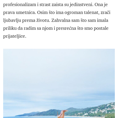
profesionalizam i strast zaista su jedinstveni. Ona je
prava umetnica. Osim što ima ogroman talenat, zrači
ljubavlju prema životu. Zahvalna sam što sam imala
priliku da radim sa njom i presrećna što smo postale
prijateljice.