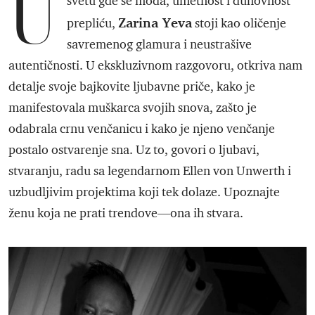
U
svetu gde se moda, umetnost i duhovnost
Zarina Yeva
prepliću,
stoji kao oličenje
savremenog glamura i neustrašive
autentičnosti. U ekskluzivnom razgovoru, otkriva nam
detalje svoje bajkovite ljubavne priče, kako je
manifestovala muškarca svojih snova, zašto je
odabrala crnu venčanicu i kako je njeno venčanje
postalo ostvarenje sna. Uz to, govori o ljubavi,
stvaranju, radu sa legendarnom Ellen von Unwerth i
uzbudljivim projektima koji tek dolaze. Upoznajte
ženu koja ne prati trendove—ona ih stvara.