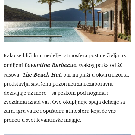
Kako se bliži kraj nedelje, atmosfera postaje življa uz
Levantine Barbecue
omiljeni
, svakog petka od 20
The Beach Hut
časova.
, bar na plaži u okviru rizorta,
predstavlja savršenu pozornicu za nezaboravne
doživljaje uz more – sa peskom pod nogama i
zvezdama iznad vas. Ovo okupljanje spaja delicije sa
žara, igru vatre i opuštenu atmosferu koja će vas
preneti u svet levantinske magije.