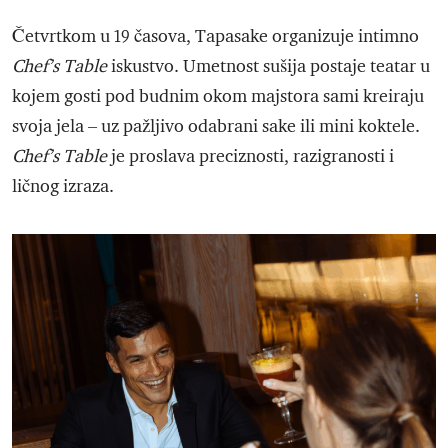
Četvrtkom u 19 časova, Tapasake organizuje intimno
Chef’s Table
iskustvo. Umetnost sušija postaje teatar u
kojem gosti pod budnim okom majstora sami kreiraju
svoja jela – uz pažljivo odabrani sake ili mini koktele.
Chef’s Table
je proslava preciznosti, razigranosti i
ličnog izraza.