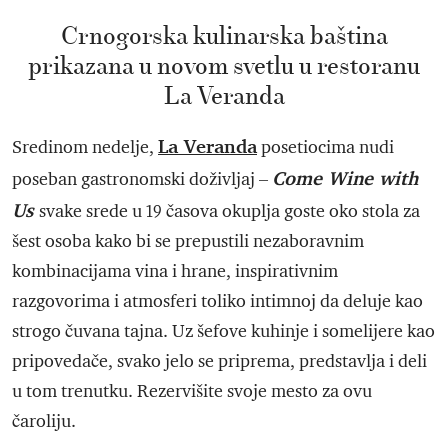
Crnogorska kulinarska baština
prikazana u novom svetlu u restoranu
La Veranda
La Veranda
Sredinom nedelje,
posetiocima nudi
Come Wine with
poseban gastronomski doživljaj –
Us
svake srede u 19 časova okuplja goste oko stola za
šest osoba kako bi se prepustili nezaboravnim
kombinacijama vina i hrane, inspirativnim
razgovorima i atmosferi toliko intimnoj da deluje kao
strogo čuvana tajna. Uz šefove kuhinje i somelijere kao
pripovedače, svako jelo se priprema, predstavlja i deli
u tom trenutku. Rezervišite svoje mesto za ovu
čaroliju.