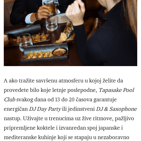
A ako tražite savršenu atmosferu u kojoj želite da
provedete bilo koje letnje poslepodne,
Tapasake Pool
Club
svakog dana od 13 do 20 časova garantuje
energičan
DJ Day Party
ili jedinstveni
DJ & Saxophone
nastup. Uživajte u trenucima uz žive ritmove, pažljivo
pripremljene koktele i izvanredan spoj japanske i
mediteranske kuhinje koji se stapaju u nezaboravno