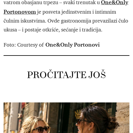
One&Only
vatrom obasjanu trpezu – svaki trenutak u
Portonovom
je posveta jedinstvenim i intimnim
čulnim iskustvima. Ovde gastronomija prevazilazi čulo
ukusa – i postaje otkriće, sećanje i tradicija.
One&Only
Portonovi
Foto: Courtesy of
PROČITAJTE JOŠ