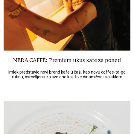
NERA CAFFÈ: Premium ukus kafe za poneti
Imlek predstavio novi brend kafe u čaši, kao novu coffee-to-go
rutinu, osmišljenu za sve one koji žive dinamično i sa stilom