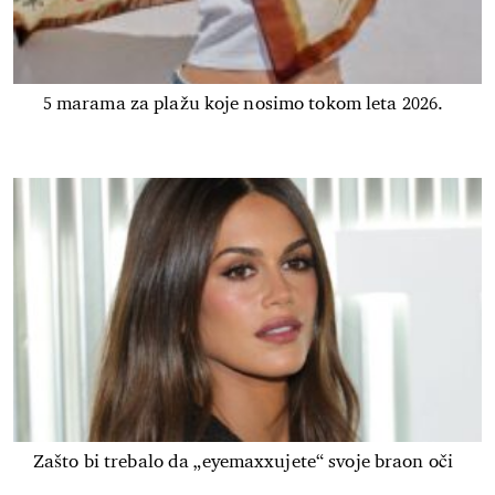
5 marama za plažu koje nosimo tokom leta 2026.
Zašto bi trebalo da „eyemaxxujete“ svoje braon oči