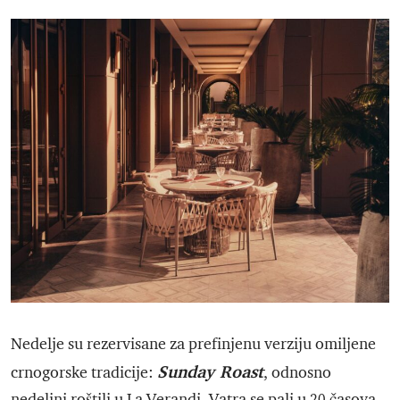
Nedelje su rezervisane za prefinjenu verziju omiljene
Sunday Roast
crnogorske tradicije:
, odnosno
nedeljni roštilj u La Verandi. Vatra se pali u 20 časova,