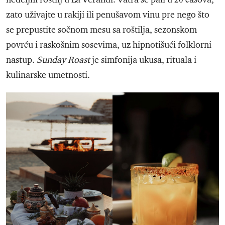
zato uživajte u rakiji ili penušavom vinu pre nego što
se prepustite sočnom mesu sa roštilja, sezonskom
povrću i raskošnim sosevima, uz hipnotišući folklorni
nastup.
Sunday Roast
je simfonija ukusa, rituala i
kulinarske umetnosti.