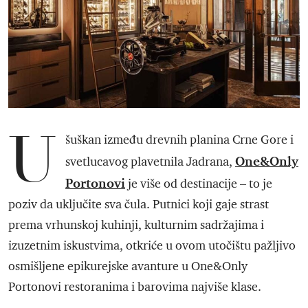
U
šuškan između drevnih planina Crne Gore i
One&Only
svetlucavog plavetnila Jadrana,
Portonovi
je više od destinacije – to je
poziv da uključite sva čula. Putnici koji gaje strast
prema vrhunskoj kuhinji, kulturnim sadržajima i
izuzetnim iskustvima, otkriće u ovom utočištu pažljivo
osmišljene epikurejske avanture u One&Only
Portonovi restoranima i barovima najviše klase.