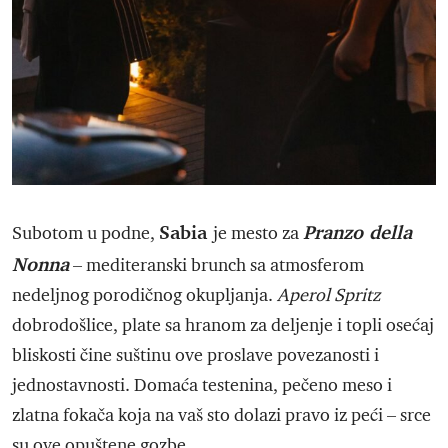
Sabia
Pranzo della
Subotom u podne,
je mesto za
Nonna
– mediteranski brunch sa atmosferom
nedeljnog porodičnog okupljanja.
Aperol Spritz
dobrodošlice, plate sa hranom za deljenje i topli osećaj
bliskosti čine suštinu ove proslave povezanosti i
jednostavnosti. Domaća testenina, pečeno meso i
zlatna fokača koja na vaš sto dolazi pravo iz peći – srce
su ove opuštene gozbe.