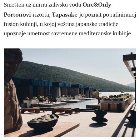
One&Only
Smešten uz mirnu zalivsku vodu
Portonovi
Tapasake
rizorta,
je poznat po rafiniranoj
fusion kuhinji, u kojoj veština japanske tradicije
upoznaje umetnost savremene mediteranske kuhinje.