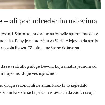
e — ali pod određenim uslovima
evon i Simone
, otvoreno su izrazile spremnost da se
 jaka. Fahy je u intervjuu za Variety izjavila da serija
 razvoja likova. “Zanima me šta se dešava sa
 da se vrati zbog uloge Devon, koju smatra jednom od
mituje ono što je već ispričano.
imo drugu sezonu, ali ne znam kako bi to izgledalo.
 znam kako bi se ta priča nastavila, a da zadrži svoju