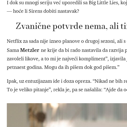
I dok su mnogi seriju već uporedili sa Big Little Lies, k
— hoće li Sirens dobiti nastavak?
Zvanične potvrde nema, ali ti
Netflix za sada nije izneo planove o drugoj sezoni, ali
Metzler
Sama
ne krije da bi rado nastavila da razvija
zavoleli likove, a to mi je najveći kompliment”, izjavi
petnaest godina. Mogu da ih pišem dok god pišem.”
Ipak, uz entuzijazam ide i doza opreza. “Nikad ne bih re
To je veliko pitanje”, rekla je, pa se našalila: “Ajde