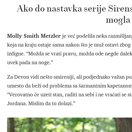
Ako do nastavka serije Siren
mogla 
Molly Smith Metzler
je već podelila neka razmišlja
koja na kraju ostaje sama nakon što je muž ostavi zbog
izdigne. “Možda se vrati pravu, možda ode negde daleko 
uvek pada na noge.”
Za Devon vidi nešto smireniji, ali podjednako važan put.
umesto da beži od problema sa šarmantnim kapetanom J
“Verovatno će uzeti stan, raditi na sebi i ne vraćati 
Jordana. Mislim da to dolazi.”