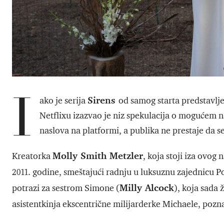
I
Sirens
ako je serija
od samog starta predstavlj
Netflixu izazvao je niz spekulacija o mogućem n
naslova na platformi, a publika ne prestaje da se 
Molly Smith Metzler
Kreatorka
, koja stoji iza ovog
2011. godine, smeštajući radnju u luksuznu zajednicu 
Milly Alcock
potrazi za sestrom Simone (
), koja sada
asistentkinja ekscentrične milijarderke Michaele, pozn