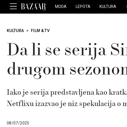
MODA
LEPOTA
KULTURA
KULTURA
>
FILM & TV
Da li se serija S
drugom sezono
Iako je serija predstavljena kao krat
Netflixu izazvao je niz spekulacija 
08/07/2025