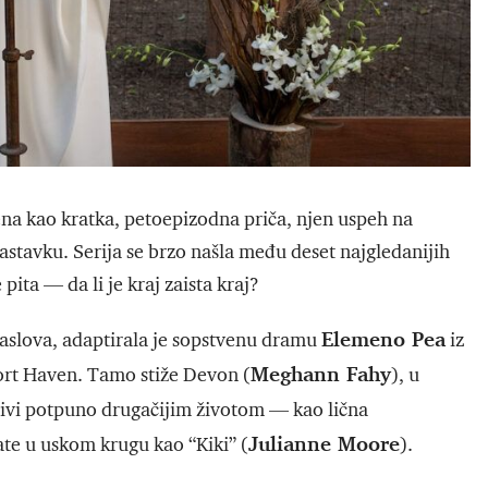
ena kao kratka, petoepizodna priča, njen uspeh na
astavku. Serija se brzo našla među deset najgledanijih
pita — da li je kraj zaista kraj?
Elemeno Pea
 naslova, adaptirala je sopstvenu dramu
iz
Meghann Fahy
Port Haven. Tamo stiže Devon (
), u
 živi potpuno drugačijim životom — kao lična
Julianne Moore
ate u uskom krugu kao “Kiki” (
).