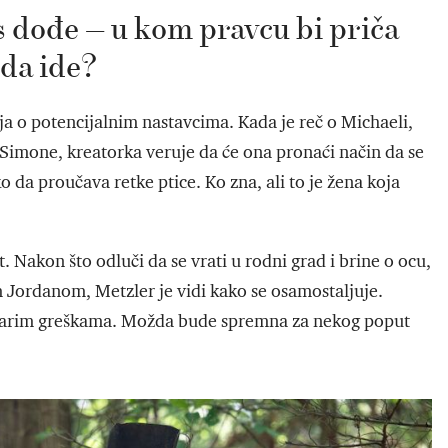
s dođe — u kom pravcu bi priča
da ide?
nja o potencijalnim nastavcima. Kada je reč o Michaeli,
 Simone, kreatorka veruje da će ona pronaći način da se
da proučava retke ptice. Ko zna, ali to je žena koja
 Nakon što odluči da se vrati u rodni grad i brine o ocu,
ordanom, Metzler je vidi kako se osamostaljuje.
se starim greškama. Možda bude spremna za nekog poput