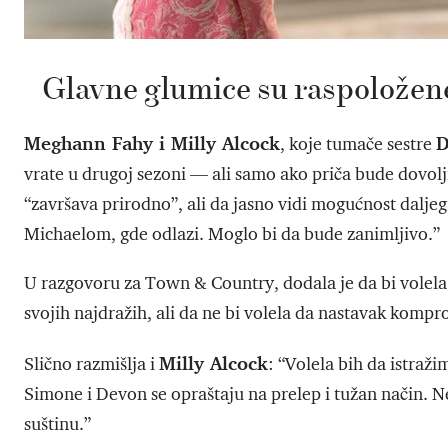
Glavne glumice su raspoložen
Meghann Fahy i Milly Alcock
D
, koje tumače sestre
vrate u drugoj sezoni — ali samo ako priča bude dovoljno
“završava prirodno”, ali da jasno vidi mogućnost daljeg
Michaelom, gde odlazi. Moglo bi da bude zanimljivo.”
U razgovoru za Town & Country, dodala je da bi volela
svojih najdražih, ali da ne bi volela da nastavak kompro
Milly Alcock
Slično razmišlja i
: “Volela bih da istraž
Simone i Devon se opraštaju na prelep i tužan način. Ne
suštinu.”