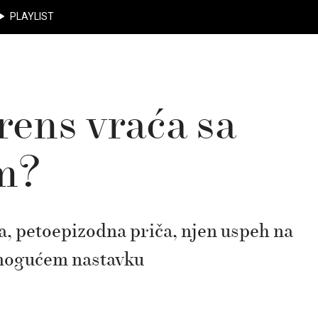
PLAYLIST
irens vraća sa
m?
ka, petoepizodna priča, njen uspeh na
o mogućem nastavku