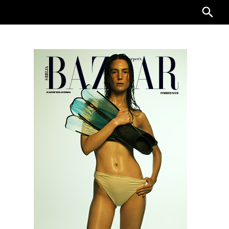
Searc
for: