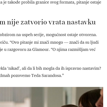
oja je takođe probila granice svog formata, pitanje ostaje
m nije zatvorio vrata nastavku
 s obzirom na uspeh serije, mogućnost ostaje otvorena.
 priču. “Ovo pitanje mi znači mnogo — znači da su ljudi
la je u razgovoru za Glamour. “O njima razmišljam već
kla ‘nikad’, ali da li bih mogla da ih ispravno nastavim?
 da odmah pozovemo Teda Sarandosa.”