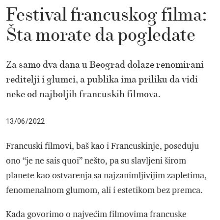
Festival francuskog filma:
Šta morate da pogledate
Za samo dva dana u Beograd dolaze renomirani
reditelji i glumci, a publika ima priliku da vidi
neke od najboljih francuskih filmova.
13/06/2022
Francuski filmovi, baš kao i Francuskinje, poseduju
ono “je ne sais quoi” nešto, pa su slavljeni širom
planete kao ostvarenja sa najzanimljivijim zapletima,
fenomenalnom glumom, ali i estetikom bez premca.
Kada govorimo o najvećim filmovima francuske