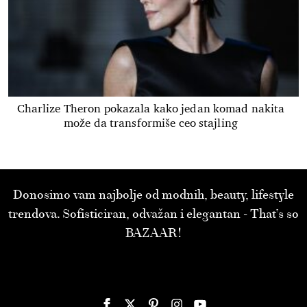
Charlize Theron pokazala kako jedan komad nakita
može da transformiše ceo stajling
Donosimo vam najbolje od modnih, beauty, lifestyle
trendova. Sofisticiran, odvažan i elegantan - That’s so
BAZAAR!