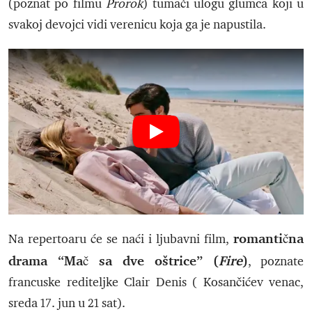
(poznat po filmu
Prorok
) tumači ulogu glumca koji u
svakoj devojci vidi verenicu koja ga je napustila.
romantična
Na repertoaru će se naći i ljubavni film,
drama “Mač sa dve oštrice” (
Fire
)
, poznate
francuske rediteljke Clair Denis ( Kosančićev venac,
sreda 17. jun u 21 sat).