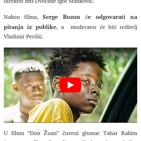
direktor mts Dvorane Igor Stanković.
Serge Bozon će odgovarati na
Nakon filma,
pitanja iz publike
, a moderator će biti reditelj
Vladimir Perišić.
U filmu “Don Žuan” čuveni glumac Tahar Rahim