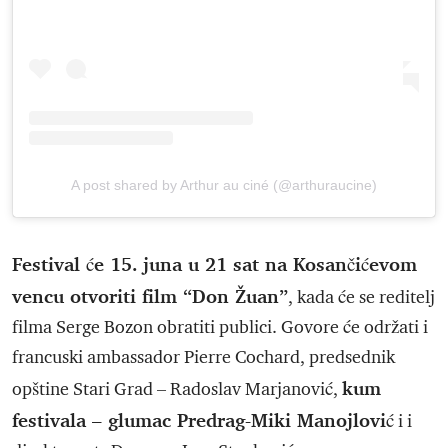
A post shared by Arthur au ciné (@arthuraucine)
Festival će 15. juna u 21 sat na Kosančićevom
vencu otvoriti film “Don Žuan”
, kada će se reditelj
filma Serge Bozon obratiti publici. Govore će održati i
francuski ambassador Pierre Cochard, predsednik
kum
opštine Stari Grad – Radoslav Marjanović,
festivala – glumac Predrag-Miki Manojlović
i i