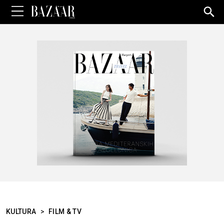
Sea
for:
KULTURA
>
FILM & TV