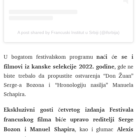
A post shared by Francuski Institut u Srbiji (@ifsrbija)
naći će se i
U bogatom festivalskom programu
filmovi iz kanske selekcije 2022. godine
, gde ne
biste trebalo da propustite ostvarenja “Don Žuan”
Serge-a Bozona i “Hronologiju nasilja” Manuela
Schapira.
Ekskluzivni gosti četvrtog izdanja Festivala
francuskog filma biće upravo reditelji Serge
Bozon i Manuel Shapira
Alexis
, kao i glumac