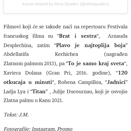
A post shared by Alma Quattro (@almaquattro)
Filmovi koji će se takođe naći na repertoaru Festivala
Brat i sestra
francuskog filma su “
“, Arnauda
Plavo je najtoplija boja
Desplechina, zatim “
”
Abdellatifa Kechichea (nagrađen
To je samo kraj sveta
Zlatnom palmom 2013), pa “
“,
120
Xaviera Dolana (Gran Pri, 2016. godine), “
otkucaja u minuti
Jadnici
“, Robena Campilloa, “
”
Titan
Ladja Lya i “
” , Julije Ducournau, koji je osvojio
Zlatna palmu u Kanu 2021.
Tekst: J.M.
Fotografije: Instagram, Promo