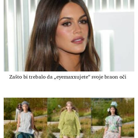
Zašto bi trebalo da „eyemaxxujete“ svoje braon oči