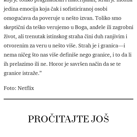
jedina emocija koja čak i sofisticiranoj osobi
omogućava da poveruje u nešto izvan. Toliko smo
skeptični da teško verujemo u Boga, anđele ili zagrobni
život, ali trenutak istinskog straha čini duh ranjivim i
otvorenim za veru u nešto više. Strah je i granica—i
nema ničeg što nas više definiše nego granice, i to da li
ih prelazimo ili ne. Horor je savršen način da se te
granice istraže.”
Foto: Netflix
PROČITAJTE JOŠ