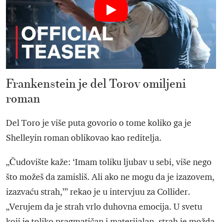
Frankenstein je del Torov omiljeni
roman
Del Toro je više puta govorio o tome koliko ga je
Shelleyin roman oblikovao kao reditelja.
„Čudovište kaže: ‘Imam toliku ljubav u sebi, više nego
što možeš da zamisliš. Ali ako ne mogu da je izazovem,
izazvaću strah,’” rekao je u intervjuu za Collider.
„Verujem da je strah vrlo duhovna emocija. U svetu
koji je toliko pragmatičan i materijalan, strah je možda