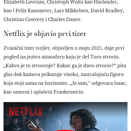
Elizabeth Lavenza, Christoph Waltz kao Harlander,
kao i Felix Kammerer, Lars Mikkelsen, David Bradley,
Christian Convery i Charles Dance.
Netflix je objavio prvi tizer
Zvanični tizer trejler, objavljen u maju 2025, daje prvi
pogled na jezivu atmosferu koju je del Toro stvorio.
„Kakvo je to stvorenje? Kakav ga je đavo stvorio?“ pita
glas dok kamera prikazuje visoku, zastrašujuću figuru
koja stoji sama na horizontu. „Ja sam,“ odgovara Isaac,
kao umorni i uplašeni Frankenstein.