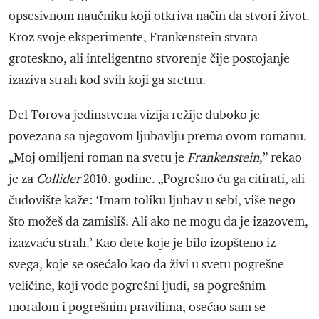
opsesivnom naučniku koji otkriva način da stvori život.
Kroz svoje eksperimente, Frankenstein stvara
groteskno, ali inteligentno stvorenje čije postojanje
izaziva strah kod svih koji ga sretnu.
Del Torova jedinstvena vizija režije duboko je
povezana sa njegovom ljubavlju prema ovom romanu.
„Moj omiljeni roman na svetu je
Frankenstein
,” rekao
je za
Collider
2010. godine. „Pogrešno ću ga citirati, ali
čudovište kaže: ‘Imam toliku ljubav u sebi, više nego
što možeš da zamisliš. Ali ako ne mogu da je izazovem,
izazvaću strah.’ Kao dete koje je bilo izopšteno iz
svega, koje se osećalo kao da živi u svetu pogrešne
veličine, koji vode pogrešni ljudi, sa pogrešnim
moralom i pogrešnim pravilima, osećao sam se