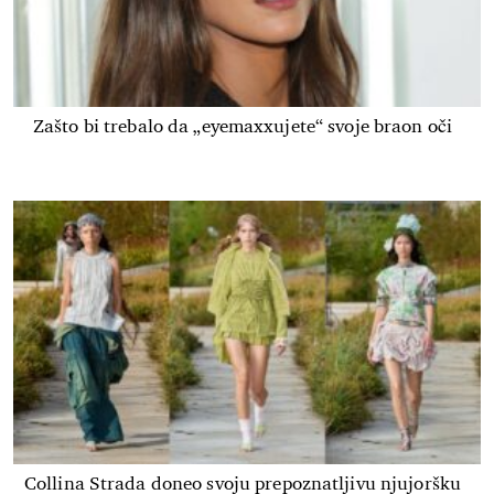
Zašto bi trebalo da „eyemaxxujete“ svoje braon oči
Collina Strada doneo svoju prepoznatljivu njujoršku