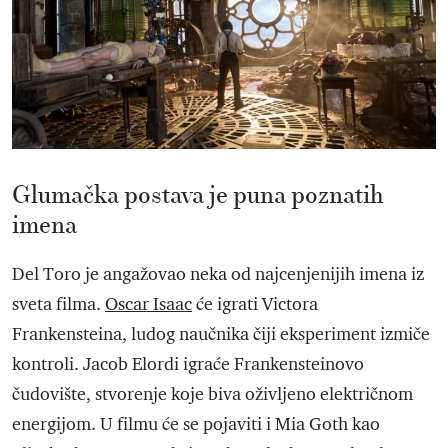
Glumačka postava je puna poznatih
imena
Del Toro je angažovao neka od najcenjenijih imena iz
sveta filma.
Oscar Isaac
će igrati Victora
Frankensteina, ludog naučnika čiji eksperiment izmiče
kontroli. Jacob Elordi igraće Frankensteinovo
čudovište, stvorenje koje biva oživljeno električnom
energijom. U filmu će se pojaviti i Mia Goth kao