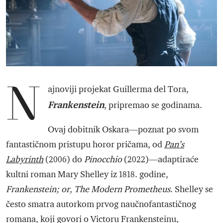
N
ajnoviji projekat Guillerma del Tora,
Frankenstein
, pripremao se godinama.
Ovaj dobitnik Oskara—poznat po svom
fantastičnom pristupu horor pričama, od
Pan’s
Labyrinth
(2006) do
Pinocchio
(2022)—adaptiraće
kultni roman Mary Shelley iz 1818. godine,
Frankenstein; or, The Modern Prometheus
. Shelley se
često smatra autorkom prvog naučnofantastičnog
romana, koji govori o Victoru Frankensteinu,