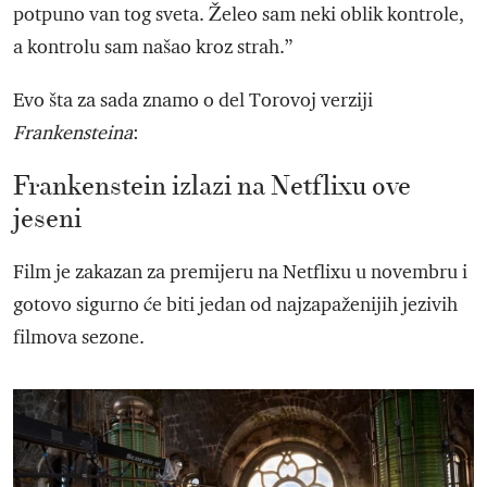
potpuno van tog sveta. Želeo sam neki oblik kontrole,
a kontrolu sam našao kroz strah.”
Evo šta za sada znamo o del Torovoj verziji
Frankensteina
:
Frankenstein izlazi na Netflixu ove
jeseni
Film je zakazan za premijeru na Netflixu u novembru i
gotovo sigurno će biti jedan od najzapaženijih jezivih
filmova sezone.