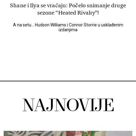
Shane i Ilya se vraćaju: Počelo snimanje druge
sezone “Heated Rivalry”!
A na setu... Hudson Williams i Connor Storrie u usklađenim
izdanjima
NAJNOVIJE