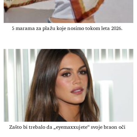
5 marama za plažu koje nosimo tokom leta 2026.
Zašto bi trebalo da „eyemaxxujete“ svoje braon oči