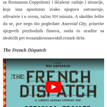
sa Romanom Coppolom) i iščašene radnje i situacije,
koje ima apsolutno svako njegovo ostvarenje,
uživaćete i u ovom, tačno 104 minuta. A ukoliko želite
da se, pre nego što pogledate
Asteroid City,
prisetite
njegovih prethodnih fimova, onda to uradite sa
sledećih pet w
esandersonovskih
remek-dela:
The French Dispatch