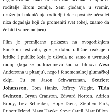
roditelje širom zemlje. Sem gledanja u svemir,
druženja i takmičenja roditelji i deca postaće učesnici
niza događaja koji će promeniti svet (okej, znamo da
će biti i vanzemaljaca).
Film je premijerno prikazan na ovogodišnjem
Kanskom festivalu, gde je dobio odlične reakcije i
kritike i publike koja je uživala ne samo u uvrnutoj
radnji (koja se podrazumeva kad su filmovi Wesa
Andersona u pitanju), nego i fenomenalnoj glumačkoj
Scarlett
ekipi. Tu su Jason Schwartzman,
Johansson
Tilda
, Tom Hanks, Jeffrey Wright,
Swinton
, Bryan Cranston, Edward Norton, Adrien
Brody, Liev Schreiber, Hope Davis, Stephen Park,
Rupert Friend, Maya Hawke, Steve Carell, Matt Dillon,