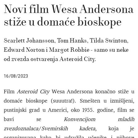
Novi film Wesa Andersona
stiže u domaće bioskope
Scarlett Johansson, Tom Hanks, Tilda Swinton,
Edward Norton i Margot Robbie - samo su neke
od zvezda ostvarenja Asteroid City.
16/08/2023
Film
Asteroid City
Wesa Andersona konačno stiže u
domaće bioskope (suuutra!). Smešten u izmišljeni,
pustinjski grad u Americi, oko 1955. godine, film se
bavi se
Konvencijom mladih
zvezdoznalaca
/
Svemirskih kadeta
, koja je
organizovana kako bi udružila učenike i njihove