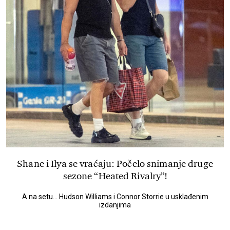
Shane i Ilya se vraćaju: Počelo snimanje druge
sezone “Heated Rivalry”!
A na setu... Hudson Williams i Connor Storrie u usklađenim
izdanjima