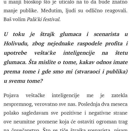
u manji bioskop što je uticalo na to da bude znatno
manje publike. Međutim, ljudi su odlično reagovali.
Baš volim
Palićki festival.
U toku je štrajk glumaca i scenarista u
Holivudu, zbog nejednake raspodele profita i
upotrebe veštačke inteligencije na štetu
glumaca. Šta mislite o tome, kakav odnos imate
prema tome i gde smo mi (stvaraoci i publika)
u svemu tome?
Pojava veštačke inteligencije me je zatekla
nespremnog, verovatno sve nas. Poslednja dva meseca
polako sagledavam sve pozitivne i negativne strane
ove neumitne promene koja će ostaviti ogroman trag
na čovečanstvo. Što se tiče štrajka scenarista, nisam