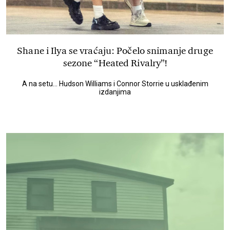
Shane i Ilya se vraćaju: Počelo snimanje druge
sezone “Heated Rivalry”!
A na setu... Hudson Williams i Connor Storrie u usklađenim
izdanjima