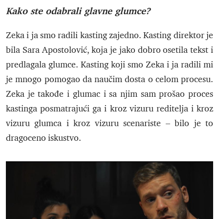
Kako ste odabrali glavne glumce?
Zeka i ja smo radili kasting zajedno. Kasting direktor je
bila Sara Apostolović, koja je jako dobro osetila tekst i
predlagala glumce. Kasting koji smo Zeka i ja radili mi
je mnogo pomogao da naučim dosta o celom procesu.
Zeka je takođe i glumac i sa njim sam prošao proces
kastinga posmatrajući ga i kroz vizuru reditelja i kroz
vizuru glumca i kroz vizuru scenariste – bilo je to
dragoceno iskustvo.