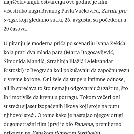
najiščekivanijih ostvarenja ove godine je film
višestruko nagrađivanog Pavla Vućkovića,
Zaštita pre
svega
, koji gledamo sutra, 26. avgusta, sa početkom u
20 časova.
U pitanju je moderna priča po scenariju Ivana Zekića
koja prati dva mlada para (Marta Bogosavljević,
Simonida Mandić, Strahinja Blažić i Aleksandar
Ristoski) iz Beograda koji pokušavaju da započnu vezu
u vreme korone. Oni žele da stupe u intimne odnose,
ali ih sprečava to što nemaju odgovarajuću zaštitu, što
ih i motiviše da krenu u potragu. Tokom večeri oni
susreću sijaset izopačenih likova koji stoje na putu
njihovoj sreći. O tome kako je nastajao njegov drugi
dugometražni film (prvi je bio
Panama
, premijerno
prikazan na
Kanskom filmskom festiivalu
),