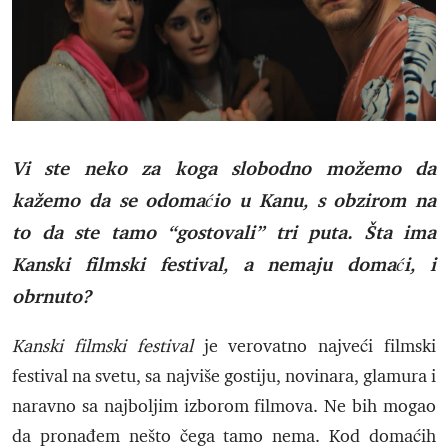
Vi ste neko za koga slobodno možemo da
kažemo da se odomaćio u Kanu, s obzirom na
to da ste tamo “gostovali” tri puta. Šta ima
Kanski filmski festival, a nemaju domaći, i
obrnuto?
Kanski filmski festival
je verovatno najveći filmski
festival na svetu, sa najviše gostiju, novinara, glamura i
naravno sa najboljim izborom filmova. Ne bih mogao
da pronađem nešto čega tamo nema. Kod domaćih