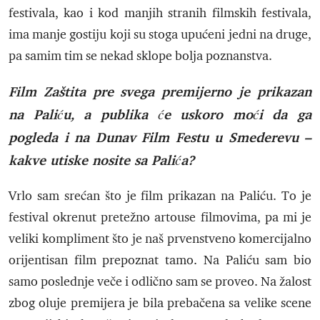
festivala, kao i kod manjih stranih filmskih festivala,
ima manje gostiju koji su stoga upućeni jedni na druge,
pa samim tim se nekad sklope bolja poznanstva.
Film Zaštita pre svega premijerno je prikazan
na Paliću, a publika će uskoro moći da ga
pogleda i na Dunav Film Festu u Smederevu –
kakve utiske nosite sa Palića?
Vrlo sam srećan što je film prikazan na Paliću. To je
festival okrenut pretežno artouse filmovima, pa mi je
veliki kompliment što je naš prvenstveno komercijalno
orijentisan film prepoznat tamo. Na Paliću sam bio
samo poslednje veče i odlično sam se proveo. Na žalost
zbog oluje premijera je bila prebačena sa velike scene