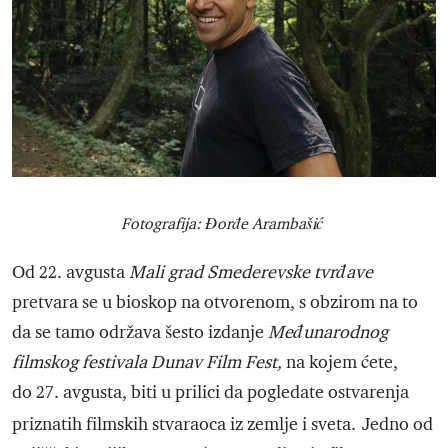
Fotografija: Đorđe Arambašić
Od 22. avgusta
Mali grad Smederevske tvrđave
pretvara se u bioskop na otvorenom, s obzirom na to
da se tamo održava šesto izdanje
Međunarodnog
filmskog festivala
Dunav Film Fest,
na kojem ćete,
do 27. avgusta, biti u prilici da pogledate ostvarenja
priznatih filmskih stvaraoca iz zemlje i sveta.
Jedno od