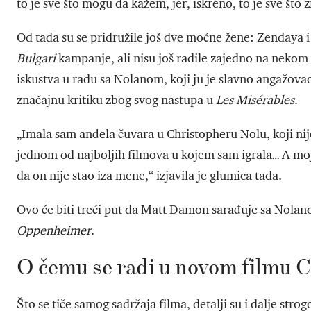
to je sve što mogu da kažem, jer, iskreno, to je sve što 
Od tada su se pridružile još dve moćne žene: Zendaya 
Bulgari
kampanje, ali nisu još radile zajedno na neko
iskustva u radu sa Nolanom, koji ju je slavno angažova
značajnu kritiku zbog svog nastupa u
Les Misérables
.
„Imala sam anđela čuvara u Christopheru Nolu, koji nij
jednom od najboljih filmova u kojem sam igrala… A moja
da on nije stao iza mene,“ izjavila je glumica tada.
Ovo će biti treći put da Matt Damon sarađuje sa Nolan
Oppenheimer
.
O čemu se radi u novom filmu 
Što se tiče samog sadržaja filma, detalji su i dalje str