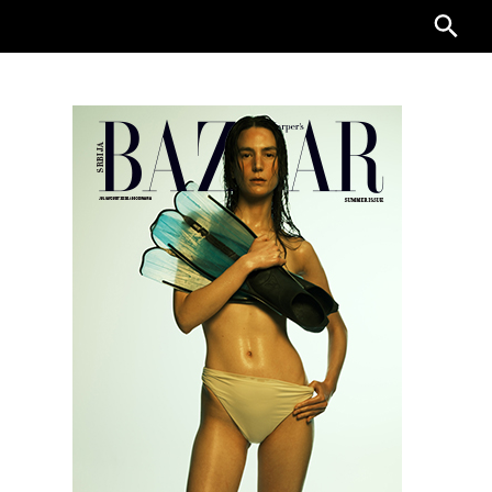
Searc
for: