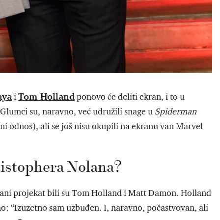
aya
Tom Holland
i
ponovo će deliti ekran, i to u
Glumci su, naravno, već udružili snage u
Spiderman
i odnos), ali se još nisu okupili na ekranu van Marvel
ristophera Nolana?
vani projekat bili su Tom Holland i Matt Damon. Holland
ao: “Izuzetno sam uzbuđen. I, naravno, počastvovan, ali