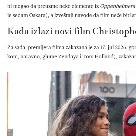
bi mogao da preuzme neke elemente iz
Oppenheimera
je sedam Oskara), a izveštaji navode da film neće biti
Kada izlazi novi film Christop
Za sada, premijera filma zakazana je za 17. jul 2026. g
kom, naravno, glume Zendaya i Tom Holland), zakazana 