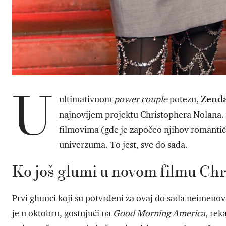
U
Zend
ultimativnom
power couple
potezu,
najnovijem projektu Christophera Nolana. 
filmovima (gde je započeo njihov romantičn
univerzuma. To jest, sve do sada.
Ko još glumi u novom filmu Ch
Prvi glumci koji su potvrđeni za ovaj do sada neimeno
je u oktobru, gostujući na
Good Morning America
, rek