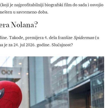
(koji je najprofitabilniji biografski film do sada i osvojio
 smešten u savremeno doba.
hera Nolana?
odine. Takođe, premijera 4. dela franšize
Spiderman
(u
je za 24. jul 2026. godine. Slučajnost?