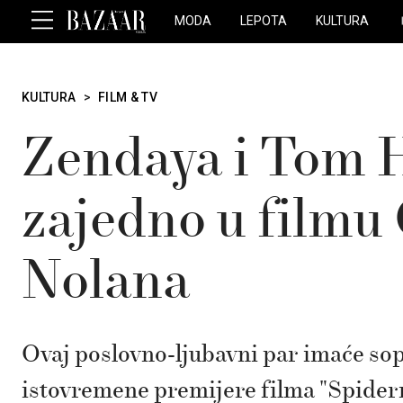
MODA
LEPOTA
KULTURA
KULTURA
>
FILM & TV
Zendaya i Tom 
zajedno u filmu
Nolana
Ovaj poslovno-ljubavni par imaće so
istovremene premijere filma "Spide