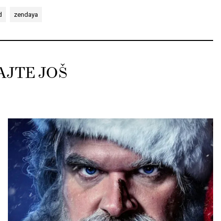
d
zendaya
AJTE JOŠ