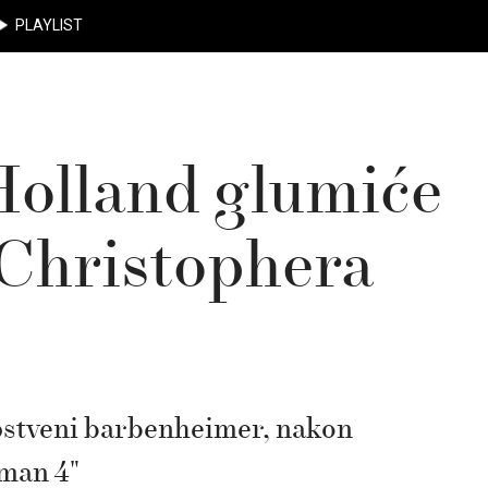
PLAYLIST
Holland glumiće
 Christophera
pstveni barbenheimer, nakon
rman 4"