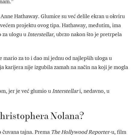
znam.”
i Anne Hathaway. Glumice su već delile ekran u okviru
m većem projektu ovog tipa. Hathaway, međutim, ima
o za ulogu u
Interstellar
, ubrzo nakon što je pretrpela
e mario za to i dao mi jednu od najlepših uloga u
 karijera nije izgubila zamah na način na koji je mogla
om, jer je već glumio u
Interstellar
i, nedavno, u
Christophera Nolana?
ogo čuvana tajna. Prema
The Hollywood Reporter
-u, film