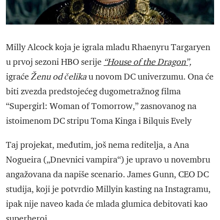
Milly Alcock koja je igrala mladu Rhaenyru Targaryen
u prvoj sezoni HBO serije
“House of the Dragon”,
igraće
Ženu od čelika
u novom DC univerzumu. Ona će
biti zvezda predstojećeg dugometražnog filma
“Supergirl: Woman of Tomorrow,” zasnovanog na
istoimenom DC stripu Toma Kinga i Bilquis Evely
Taj projekat, međutim, još nema reditelja, a Ana
Nogueira („Dnevnici vampira“) je upravo u novembru
angažovana da napiše scenario. James Gunn, CEO DC
studija, koji je potvrdio Millyin kasting na Instagramu,
ipak nije naveo kada će mlada glumica debitovati kao
superheroj.