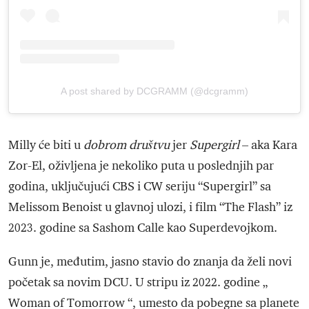
A post shared by DCGRAMM (@dcgramm)
Milly će biti u
dobrom društvu
jer
Supergirl
– aka Kara
Zor-El, oživljena je nekoliko puta u poslednjih par
godina, uključujući CBS i CW seriju “Supergirl” sa
Melissom Benoist u glavnoj ulozi, i film “The Flash” iz
2023. godine sa Sashom Calle kao Superdevojkom.
Gunn je, međutim, jasno stavio do znanja da želi novi
početak sa novim DCU. U stripu iz 2022. godine „
Woman of Tomorrow “, umesto da pobegne sa planete