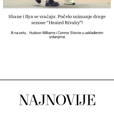
Shane i Ilya se vraćaju: Počelo snimanje druge
sezone “Heated Rivalry”!
A na setu... Hudson Williams i Connor Storrie u usklađenim
izdanjima
NAJNOVIJE