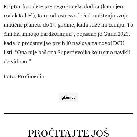
Kripton kao dete pre nego što eksplodira (kao njen
rođak Kal-El), Kara odrasta svedočeći uništenju svoje
matične planete do 14. godine, kada stiže na zemlju. To
čini lik „mnogo hardkornijim“, objasnio je Gunn 2023.
kada je predstavljao prvih 10 naslova na novoj DCU
listi. “Ona nije baš ona Superdevojka koju smo navikli
da vidimo.”
Foto: Profimedia
glumica
PROČITAJTE JOŠ