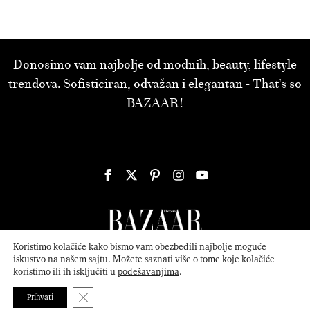
Donosimo vam najbolje od modnih, beauty, lifestyle
trendova. Sofisticiran, odvažan i elegantan - That’s so
BAZAAR!
Koristimo kolačiće kako bismo vam obezbedili najbolje moguće
iskustvo na našem sajtu. Možete saznati više o tome koje kolačiće
koristimo ili ih isključiti u
podešavanjima
.
© 2026
ATTICA MEDIA
Serbia, Inc. All Rights Reserved.
Politika
privatnosti
.
Close GDPR Cookie Banner
Prihvati