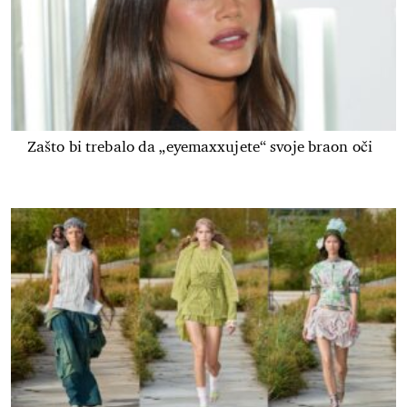
Zašto bi trebalo da „eyemaxxujete“ svoje braon oči