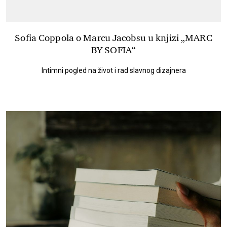
Sofia Coppola o Marcu Jacobsu u knjizi „MARC
BY SOFIA“
Intimni pogled na život i rad slavnog dizajnera