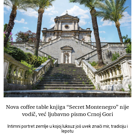
Nova coffee table knjiga “Secret Montenegro” nije
vodič, već ljubavno pismo Crnoj Gori
Intimni portret zemlje u kojoj luksuz još uvek znači mir, tradiciju i
lepotu