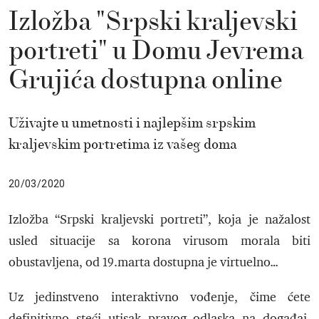
Izložba "Srpski kraljevski
portreti" u Domu Jevrema
Grujića dostupna online
Uživajte u umetnosti i najlepšim srpskim
kraljevskim portretima iz vašeg doma
20/03/2020
Izložba “Srpski kraljevski portreti”, koja je nažalost
usled situacije sa korona virusom morala biti
obustavljena, od 19.marta dostupna je virtuelno…
Uz jedinstveno interaktivno vođenje, čime ćete
definitivno steći utisak pravog odlaska na događaj,