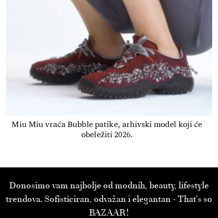
Miu Miu vraća Bubble patike, arhivski model koji će
obeležiti 2026.
Donosimo vam najbolje od modnih, beauty, lifestyle
trendova. Sofisticiran, odvažan i elegantan - That’s so
BAZAAR!