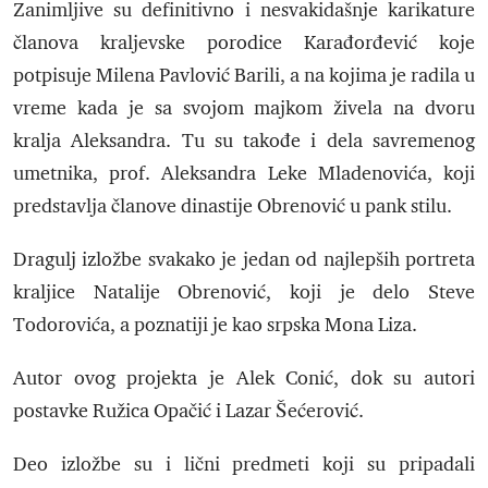
Zanimljive su definitivno i nesvakidašnje karikature
članova kraljevske porodice Karađorđević koje
potpisuje Milena Pavlović Barili, a na kojima je radila u
vreme kada je sa svojom majkom živela na dvoru
kralja Aleksandra. Tu su takođe i dela savremenog
umetnika, prof. Aleksandra Leke Mladenovića, koji
predstavlja članove dinastije Obrenović u pank stilu.
Dragulj izložbe svakako je jedan od najlepših portreta
kraljice Natalije Obrenović, koji je delo Steve
Todorovića, a poznatiji je kao srpska Mona Liza.
Autor ovog projekta je Alek Conić, dok su autori
postavke Ružica Opačić i Lazar Šećerović.
Deo izložbe su i lični predmeti koji su pripadali