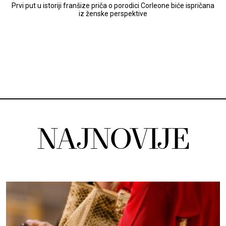
Prvi put u istoriji franšize priča o porodici Corleone biće ispričana
iz ženske perspektive
NAJNOVIJE