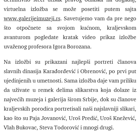
virtuelna izložba se može posetiti putem sajta
www.galerijeimuzeji.rs
. Savetujemo vam da pre nego
što otpočnete sa svojom kućnom, kraljevskom
avanturom pogledate kratak video prikaz izložbe
uvaženog profesora Igora Borozana.
Na izložbi su prikazani najlepši portreti članova
slavnih dinasija Karađorđević i Obrenović, po prvi put
ujedinjenih u umetnosti. Sama izložba daje vam priliku
da uživate u remek delima slikarstva koja dolaze iz
najvećih muzeja i galerija širom Srbije, dok su članove
kraljevskih porodica portretisali naši najslavniji slikari,
kao što su Paja Jovanović, Uroš Predić, Uroš Knežević,
Vlah Bukovac, Steva Todorović i mnogi drugi.