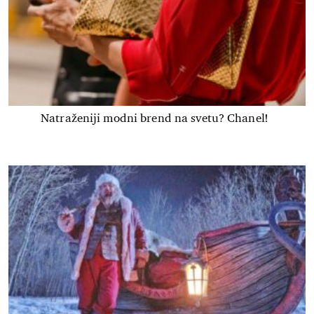
Natraženiji modni brend na svetu? Chanel!