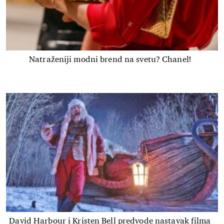
Natraženiji modni brend na svetu? Chanel!
David Harbour i Kristen Bell predvode nastavak filma