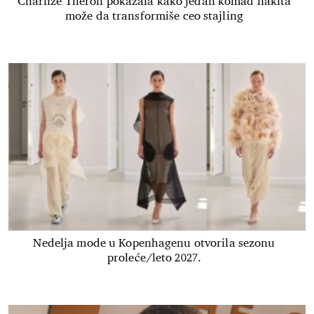
Charlize Theron pokazala kako jedan komad nakita
može da transformiše ceo stajling
Nedelja mode u Kopenhagenu otvorila sezonu
proleće/leto 2027.