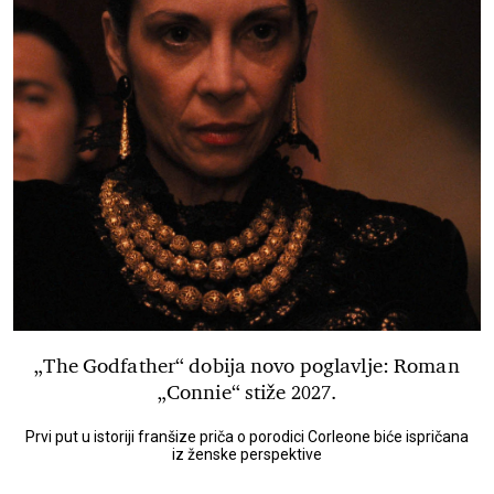
„The Godfather“ dobija novo poglavlje: Roman
„Connie“ stiže 2027.
Prvi put u istoriji franšize priča o porodici Corleone biće ispričana
iz ženske perspektive