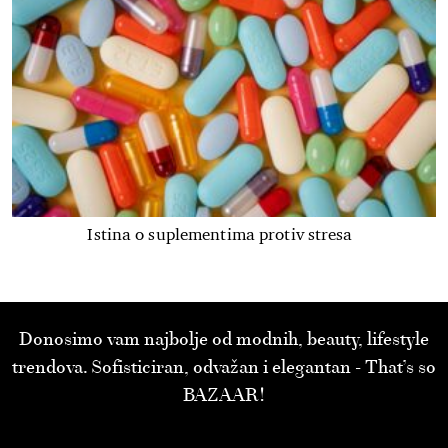
Istina o suplementima protiv stresa
Donosimo vam najbolje od modnih, beauty, lifestyle
trendova. Sofisticiran, odvažan i elegantan - That’s so
BAZAAR!