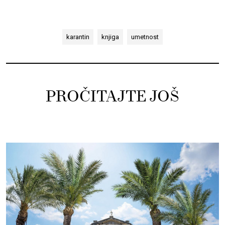
karantin
knjiga
umetnost
PROČITAJTE JOŠ