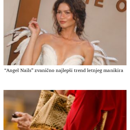
“Angel Nails” zvanično najlepši trend letnjeg manikira