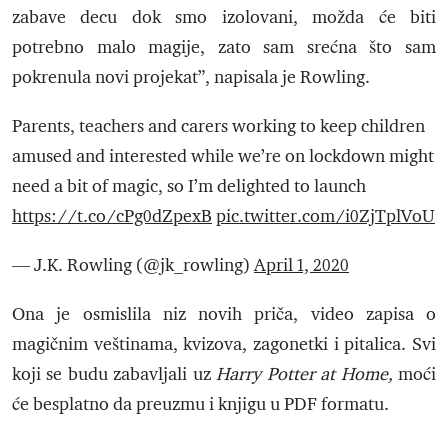
zabave decu dok smo izolovani, možda će biti
potrebno malo magije, zato sam srećna što sam
pokrenula novi projekat”, napisala je Rowling.
Parents, teachers and carers working to keep children
amused and interested while we’re on lockdown might
need a bit of magic, so I’m delighted to launch
https://t.co/cPg0dZpexB
pic.twitter.com/i0ZjTplVoU
— J.K. Rowling (@jk_rowling)
April 1, 2020
Ona je osmislila niz novih priča, video zapisa o
magičnim veštinama, kvizova, zagonetki i pitalica. Svi
koji se budu zabavljali uz
Harry Potter at Home,
moći
će besplatno da preuzmu i knjigu u PDF formatu.