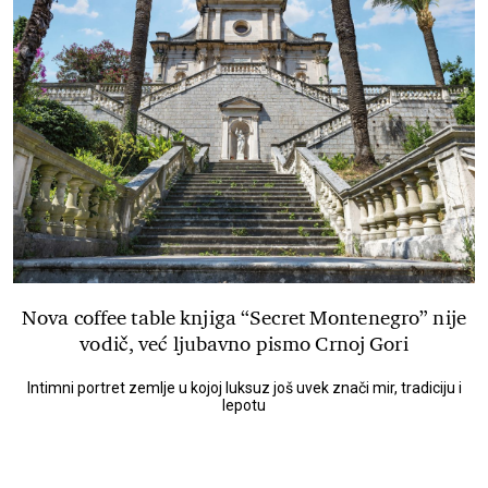
Nova coffee table knjiga “Secret Montenegro” nije
vodič, već ljubavno pismo Crnoj Gori
Intimni portret zemlje u kojoj luksuz još uvek znači mir, tradiciju i
lepotu