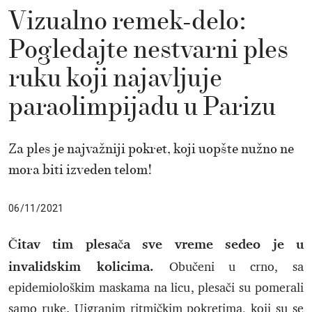
Vizualno remek-delo:
Pogledajte nestvarni ples
ruku koji najavljuje
paraolimpijadu u Parizu
Za ples je najvažniji pokret, koji uopšte nužno ne
mora biti izveden telom!
06/11/2021
Čitav tim plesača sve vreme sedeo je u
invalidskim kolicima.
Obučeni u crno, sa
epidemiološkim maskama na licu, plesači su pomerali
samo ruke. Uigranim ritmičkim pokretima, koji su se