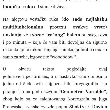
bioničku ruku
od strane države.
(do sada najlakšku
Na njegovu veštačku ruku
multifunkcionalnu protezu ovakve vrste)
naslanja se tvorac “ručnog” baleta
od svega dva
i po minuta – koja će vam biti dovoljna da sigurno
nekoliko puta tokom trajanja snimka, polutiho i onako
samo za sebe, izgovorite “woooooow!”.
U okviru teksta pogledajte ovaj
jedinstveni performans, a u nastavku vam donosimo
jednu od Sadecovih najpoznatijih koregografija – u
“Geometrie Variable”
pitanju je ona pod nazivom
,
zbog koje su za talentovanog koreografa sa juga
Shakire i Davida
Francuske, svetske zvezde poput