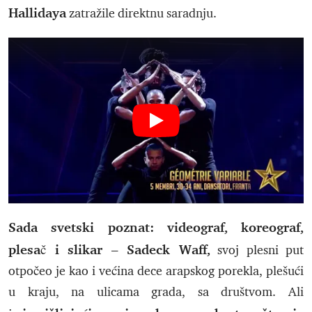
Hallidaya
zatražile direktnu saradnju.
Sada svetski poznat: videograf, koreograf,
plesač i slikar – Sadeck Waff,
svoj plesni put
otpočeo je kao i većina dece arapskog porekla, plešući
u kraju, na ulicama grada, sa društvom. Ali