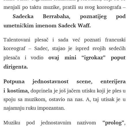
menjali po taktu muzike, pratili su svog koreografa –
Sadecka Berrabaha, poznatijeg pod
umetničkim imenom Sadeck Waff.
Talentovani plesač i sada već poznati francuski
koreograf – Sadec, stajao je ispred svojih sedećih
ovaj mini “igrokaz” poput
plesača i vodio
dirigenta.
Potpuna jednostavnost scene, enterijera
i kostima,
doprinela je još jačem utisku koji je ples u
spoju sa muzikom, ostavio na nas. A, taj utisak je u
najamnju ruku impozantan.
“prolog”
Muziku pod jednostavnim nazivom
,