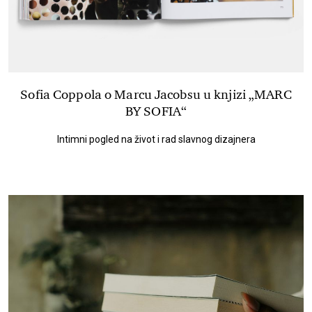
Sofia Coppola o Marcu Jacobsu u knjizi „MARC
BY SOFIA“
Intimni pogled na život i rad slavnog dizajnera