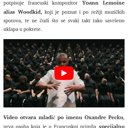
Yoann Lemoine
potpisuje francuski kompozitor
alias Woodkid,
koji je poznat i po režiji muzičkih
spotova, te ne čudi što se svaki takt tako savršeno
uklapa u pokrete.
Video otvara mladić po imenu Oxandre Pecku
,
specijalnu
prva osoba koja je u Francuskoj primila