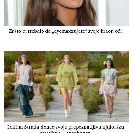
Zašto bi trebalo da „eyemaxxujete“ svoje braon oči
Collina Strada doneo svoju prepoznatljivu njujoršku