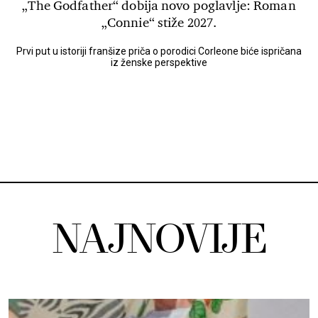
„The Godfather“ dobija novo poglavlje: Roman
„Connie“ stiže 2027.
Prvi put u istoriji franšize priča o porodici Corleone biće ispričana
iz ženske perspektive
NAJNOVIJE