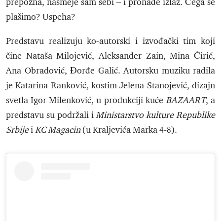
prepozna, nasmeje sam sebi – i pronađe izlaz. Čega se
plašimo? Uspeha?
Predstavu realizuju ko-autorski i izvođački tim koji
čine Nataša Milojević, Aleksander Zain, Mina Ćirić,
Ana Obradović, Đorđe Galić. Autorsku muziku radila
je Katarina Ranković, kostim Jelena Stanojević, dizajn
svetla Igor Milenković, u produkciji kuće
BAZAART
, a
predstavu su podržali i
Ministarstvo kulture Republike
Srbije
i
KC Magacin
(u Kraljevića Marka 4-8).