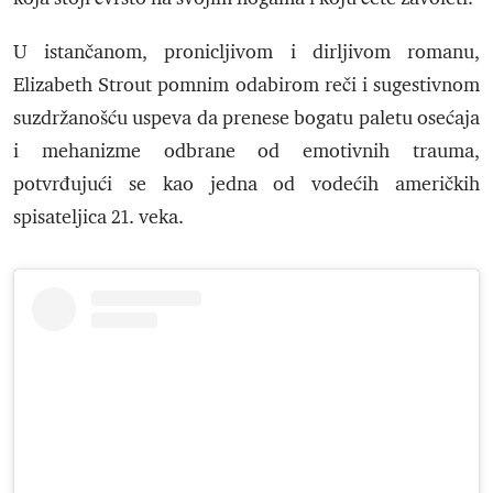
U istančanom, pronicljivom i dirljivom romanu,
Elizabeth Strout pomnim odabirom reči i sugestivnom
suzdržanošću uspeva da prenese bogatu paletu osećaja
i mehanizme odbrane od emotivnih trauma,
potvrđujući se kao jedna od vodećih američkih
spisateljica 21. veka.