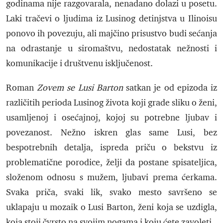
godinama nije razgovarala, nenadano dolazi u posetu.
Laki tračevi o ljudima iz Lusinog detinjstva u Ilinoisu
ponovo ih povezuju, ali majčino prisustvo budi sećanja
na odrastanje u siromaštvu, nedostatak nežnosti i
komunikacije i društvenu isključenost.
Roman
Zovem se Lusi Barton
satkan je od epizoda iz
različitih perioda Lusinog života koji grade sliku o ženi,
usamljenoj i osećajnoj, kojoj su potrebne ljubav i
povezanost. Nežno iskren glas same Lusi, bez
bespotrebnih detalja, ispreda priču o bekstvu iz
problematične porodice, želji da postane spisateljica,
složenom odnosu s mužem, ljubavi prema ćerkama.
Svaka priča, svaki lik, svako mesto savršeno se
uklapaju u mozaik o Lusi Barton, ženi koja se uzdigla,
koja stoji čvrsto na svojim nogama i koju ćete zavoleti.