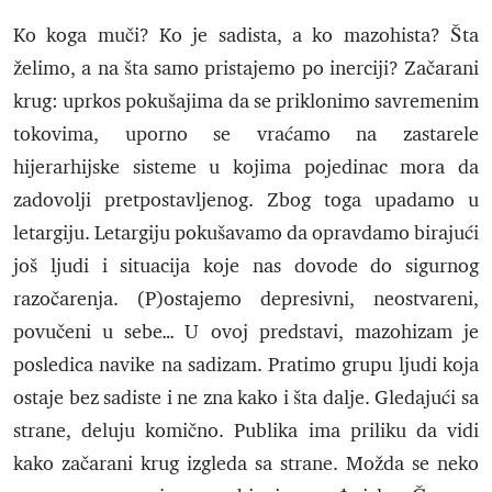
Ko koga muči? Ko je sadista, a ko mazohista? Šta
želimo, a na šta samo pristajemo po inerciji? Začarani
krug: uprkos pokušajima da se priklonimo savremenim
tokovima, uporno se vraćamo na zastarele
hijerarhijske sisteme u kojima pojedinac mora da
zadovolji pretpostavljenog. Zbog toga upadamo u
letargiju. Letargiju pokušavamo da opravdamo birajući
još ljudi i situacija koje nas dovode do sigurnog
razočarenja. (P)ostajemo depresivni, neostvareni,
povučeni u sebe… U ovoj predstavi, mazohizam je
posledica navike na sadizam. Pratimo grupu ljudi koja
ostaje bez sadiste i ne zna kako i šta dalje. Gledajući sa
strane, deluju komično. Publika ima priliku da vidi
kako začarani krug izgleda sa strane. Možda se neko