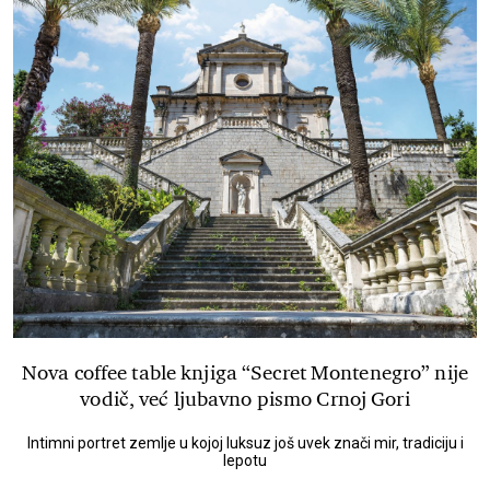
Nova coffee table knjiga “Secret Montenegro” nije
vodič, već ljubavno pismo Crnoj Gori
Intimni portret zemlje u kojoj luksuz još uvek znači mir, tradiciju i
lepotu