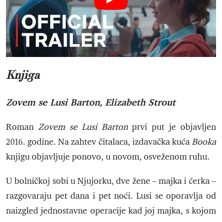
Knjiga
Zovem se Lusi Barton, Elizabeth Strout
Roman
Zovem se Lusi Barton
prvi put je objavljen
2016. godine. Na zahtev čitalaca, izdavačka kuća
Booka
knjigu objavljuje ponovo, u novom, osveženom ruhu.
U bolničkoj sobi u Njujorku, dve žene – majka i ćerka –
razgovaraju pet dana i pet noći. Lusi se oporavlja od
naizgled jednostavne operacije kad joj majka, s kojom