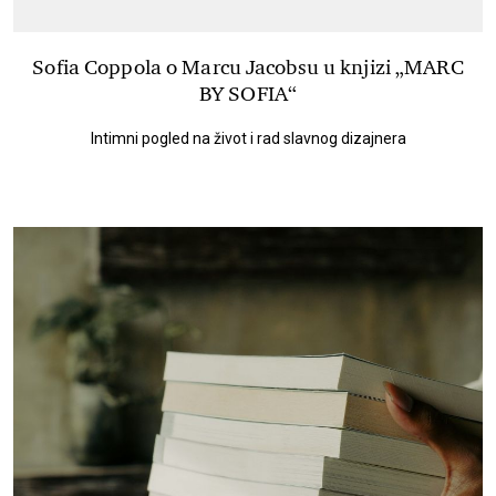
Sofia Coppola o Marcu Jacobsu u knjizi „MARC
BY SOFIA“
Intimni pogled na život i rad slavnog dizajnera