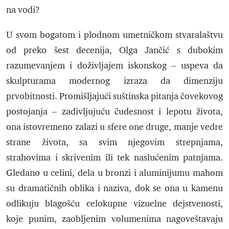
na vodi?
U svom bogatom i plodnom umetničkom stvaralaštvu
od preko šest decenija, Olga Jančić s dubokim
razumevanjem i doživljajem iskonskog – uspeva da
skulpturama modernog izraza da dimenziju
prvobitnosti. Promišljajući suštinska pitanja čovekovog
postojanja – zadivljujuću čudesnost i lepotu života,
ona istovremeno zalazi u sfere one druge, manje vedre
strane života, sa svim njegovim strepnjama,
strahovima i skrivenim ili tek naslućenim patnjama.
Gledano u celini, dela u bronzi i aluminijumu mahom
su dramatičnih oblika i naziva, dok se ona u kamenu
odlikuju blagošću celokupne vizuelne dejstvenosti,
koje punim, zaobljenim volumenima nagoveštavaju