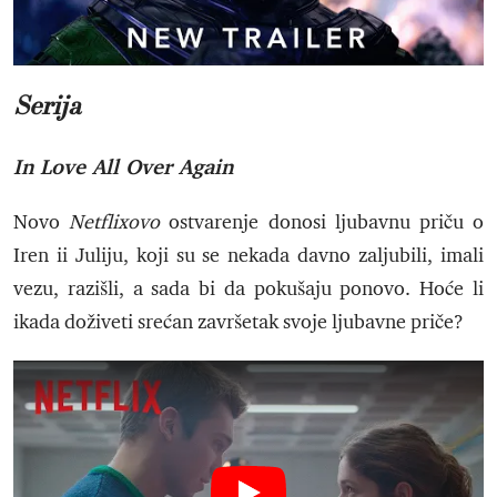
Serija
In Love All Over Again
Novo
Netflixovo
ostvarenje donosi ljubavnu priču o
Iren ii Juliju, koji su se nekada davno zaljubili, imali
vezu, razišli, a sada bi da pokušaju ponovo. Hoće li
ikada doživeti srećan završetak svoje ljubavne priče?