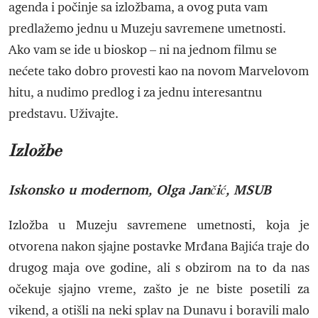
agenda i počinje sa izložbama, a ovog puta vam
predlažemo jednu u Muzeju savremene umetnosti.
Ako vam se ide u bioskop – ni na jednom filmu se
nećete tako dobro provesti kao na novom Marvelovom
hitu, a nudimo predlog i za jednu interesantnu
predstavu. Uživajte.
Izložbe
Iskonsko u modernom, Olga Jančić, MSUB
Izložba u Muzeju savremene umetnosti, koja je
otvorena nakon sjajne postavke Mrđana Bajića traje do
drugog maja ove godine, ali s obzirom na to da nas
očekuje sjajno vreme, zašto je ne biste posetili za
vikend, a otišli na neki splav na Dunavu i boravili malo