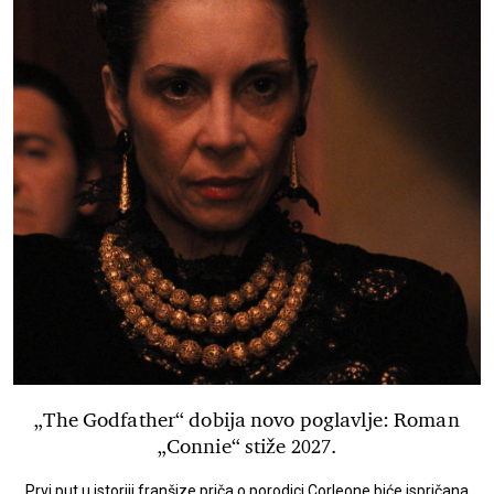
„The Godfather“ dobija novo poglavlje: Roman
„Connie“ stiže 2027.
Prvi put u istoriji franšize priča o porodici Corleone biće ispričana