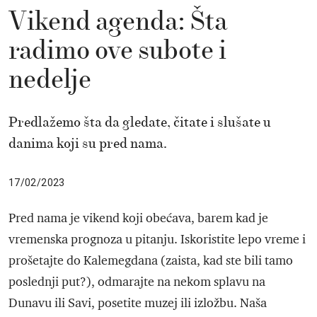
Vikend agenda: Šta
radimo ove subote i
nedelje
Predlažemo šta da gledate, čitate i slušate u
danima koji su pred nama.
17/02/2023
Pred nama je vikend koji obećava, barem kad je
vremenska prognoza u pitanju. Iskoristite lepo vreme i
prošetajte do Kalemegdana (zaista, kad ste bili tamo
poslednji put?), odmarajte na nekom splavu na
Dunavu ili Savi, posetite muzej ili izložbu. Naša