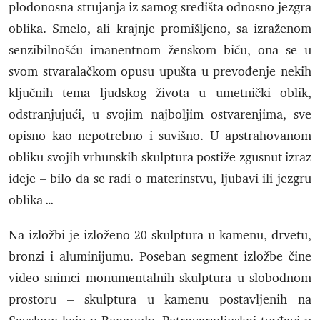
plodonosna strujanja iz samog središta odnosno jezgra
oblika. Smelo, ali krajnje promišljeno, sa izraženom
senzibilnošću imanentnom ženskom biću, ona se u
svom stvaralačkom opusu upušta u prevođenje nekih
ključnih tema ljudskog života u umetnički oblik,
odstranjujući, u svojim najboljim ostvarenjima, sve
opisno kao nepotrebno i suvišno. U apstrahovanom
obliku svojih vrhunskih skulptura postiže zgusnut izraz
ideje – bilo da se radi o materinstvu, ljubavi ili jezgru
oblika …
Na izložbi je izloženo 20 skulptura u kamenu, drvetu,
bronzi i aluminijumu. Poseban segment izložbe čine
video snimci monumentalnih skulptura u slobodnom
prostoru – skulptura u kamenu postavljenih na