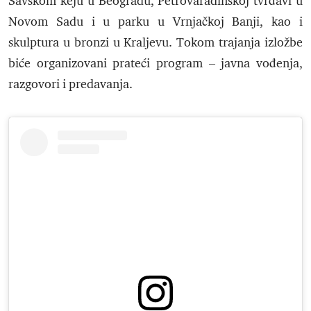
Savskom keju u Beogradu, Petrovaradinskoj tvrđavi u
Novom Sadu i u parku u Vrnjačkoj Banji, kao i
skulptura u bronzi u Kraljevu. Tokom trajanja izložbe
biće organizovani prateći program – javna vođenja,
razgovori i predavanja.