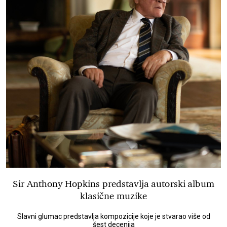
Sir Anthony Hopkins predstavlja autorski album
klasične muzike
Slavni glumac predstavlja kompozicije koje je stvarao više od
šest decenija