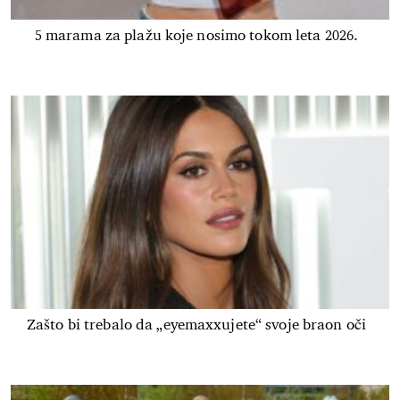
5 marama za plažu koje nosimo tokom leta 2026.
Zašto bi trebalo da „eyemaxxujete“ svoje braon oči