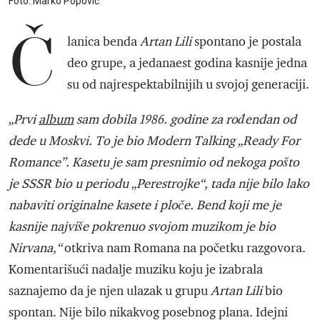
Foto: Marko Popović
Č
lanica benda
Artan Lili
spontano je postala
deo grupe, a jedanaest godina kasnije jedna
su od najrespektabilnijih u svojoj generaciji.
„Prvi
album
sam dobila 1986. godine za rođendan od
dede u Moskvi. To je bio Modern Talking „Ready For
Romance”. Kasetu je sam presnimio od nekoga pošto
je SSSR bio u periodu „Perestrojke“, tada nije bilo lako
nabaviti originalne kasete i ploče. Bend koji me je
kasnije najviše pokrenuo svojom muzikom je bio
Nirvana,“
otkriva nam Romana na početku razgovora.
Komentarišući nadalje muziku koju je izabrala
saznajemo da je njen ulazak u grupu
Artan Lili
bio
spontan. Nije bilo nikakvog posebnog plana. Idejni