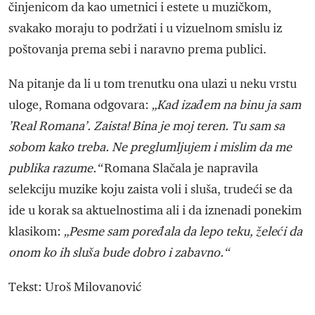
činjenicom da kao umetnici i estete u muzičkom,
svakako moraju to podržati i u vizuelnom smislu iz
poštovanja prema sebi i naravno prema publici.
Na pitanje da li u tom trenutku ona ulazi u neku vrstu
uloge, Romana odgovara:
„Kad izađem na binu ja sam
’Real Romana’. Zaista! Bina je moj teren. Tu sam sa
sobom kako treba. Ne preglumljujem i mislim da me
publika razume.“
Romana Slačala je napravila
selekciju muzike koju zaista voli i sluša, trudeći se da
ide u korak sa aktuelnostima ali i da iznenadi ponekim
klasikom:
„Pesme sam poređala da lepo teku, želeći da
onom ko ih sluša bude dobro i zabavno.“
Tekst: Uroš Milovanović