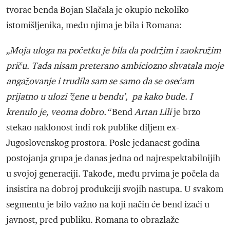
tvorac benda Bojan Slačala je okupio nekoliko
istomišljenika, među njima je bila i Romana:
„Moja uloga na početku je bila da podržim i zaokružim
priču. Tada nisam preterano ambiciozno shvatala moje
angažovanje i trudila sam se samo da se osećam
prijatno u ulozi ’žene u bendu’, pa kako bude. I
krenulo je, veoma dobro.“
Bend
Artan Lili
je brzo
stekao naklonost indi rok publike diljem ex-
Jugoslovenskog prostora. Posle jedanaest godina
postojanja grupa je danas jedna od najrespektabilnijih
u svojoj generaciji. Takođe, među prvima je počela da
insistira na dobroj produkciji svojih nastupa. U svakom
segmentu je bilo važno na koji način će bend izaći u
javnost, pred publiku. Romana to obrazlaže