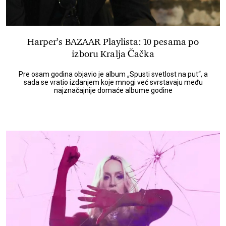
Harper’s BAZAAR Playlista: 10 pesama po
izboru Kralja Čačka
Pre osam godina objavio je album „Spusti svetlost na put“, a
sada se vratio izdanjem koje mnogi već svrstavaju među
najznačajnije domaće albume godine