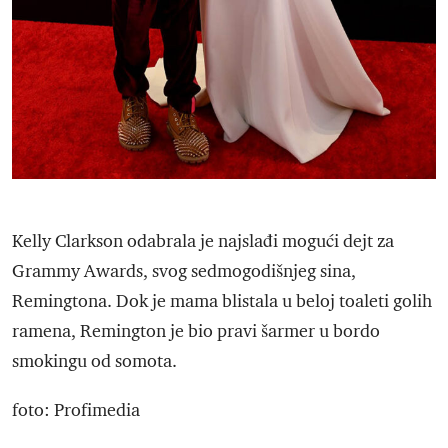
Kelly Clarkson odabrala je najslađi mogući dejt za
Grammy Awards, svog sedmogodišnjeg sina,
Remingtona. Dok je mama blistala u beloj toaleti golih
ramena, Remington je bio pravi šarmer u bordo
smokingu od somota.
foto: Profimedia