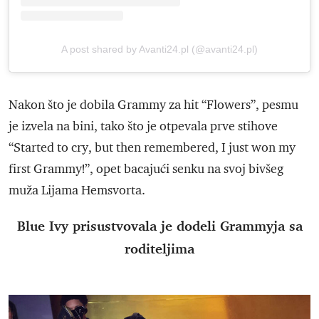
A post shared by Avanti24.pl (@avanti24.pl)
Nakon što je dobila Grammy za hit “Flowers”, pesmu
je izvela na bini, tako što je otpevala prve stihove
“Started to cry, but then remembered, I just won my
first Grammy!”, opet bacajući senku na svoj bivšeg
muža Lijama Hemsvorta.
Blue Ivy prisustvovala je dodeli Grammyja sa
roditeljima