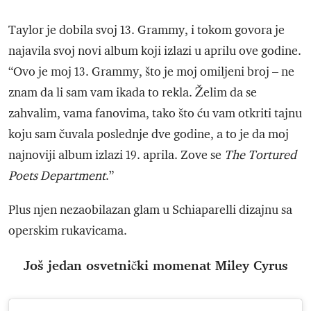
Taylor je dobila svoj 13. Grammy, i tokom govora je
najavila svoj novi album koji izlazi u aprilu ove godine.
“Ovo je moj 13. Grammy, što je moj omiljeni broj – ne
znam da li sam vam ikada to rekla. Želim da se
zahvalim, vama fanovima, tako što ću vam otkriti tajnu
koju sam čuvala poslednje dve godine, a to je da moj
najnoviji album izlazi 19. aprila. Zove se
The Tortured
Poets Department
.”
Plus njen nezaobilazan glam u Schiaparelli dizajnu sa
operskim rukavicama.
Još jedan osvetnički momenat Miley Cyrus