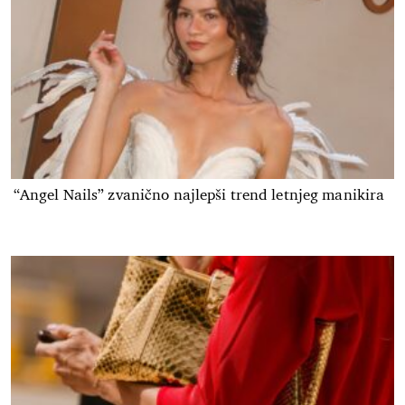
“Angel Nails” zvanično najlepši trend letnjeg manikira