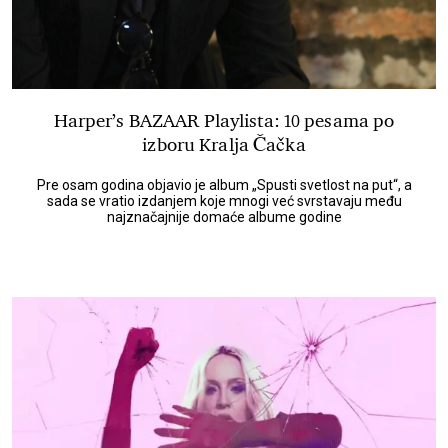
Harper’s BAZAAR Playlista: 10 pesama po
izboru Kralja Čačka
Pre osam godina objavio je album „Spusti svetlost na put“, a
sada se vratio izdanjem koje mnogi već svrstavaju među
najznačajnije domaće albume godine