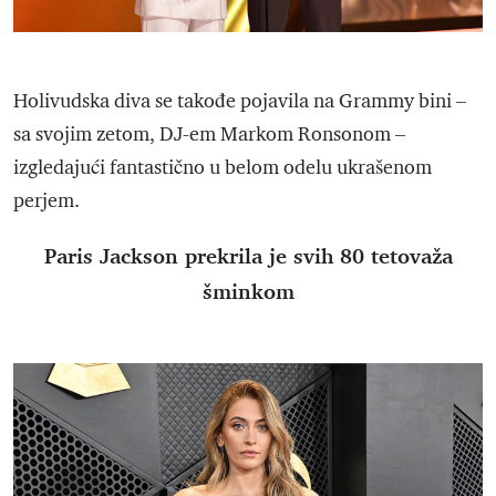
Holivudska diva se takođe pojavila na Grammy bini –
sa svojim zetom, DJ-em Markom Ronsonom –
izgledajući fantastično u belom odelu ukrašenom
perjem.
Paris Jackson prekrila je svih 80 tetovaža
šminkom