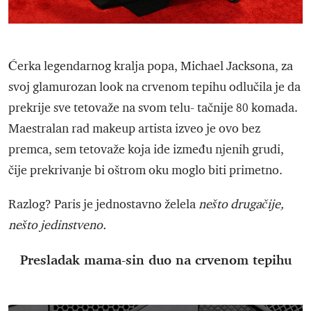
Ćerka legendarnog kralja popa, Michael Jacksona, za
svoj glamurozan look na crvenom tepihu odlučila je da
prekrije sve tetovaže na svom telu- tačnije 80 komada.
Maestralan rad makeup artista izveo je ovo bez
premca, sem tetovaže koja ide između njenih grudi,
čije prekrivanje bi oštrom oku moglo biti primetno.
Razlog? Paris je jednostavno želela
nešto drugačije,
nešto jedinstveno.
Presladak mama-sin duo na crvenom tepihu