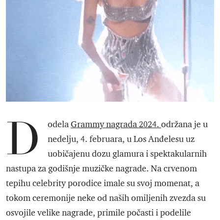
D
odela
Grammy nagrada 2024.
održana je u
nedelju, 4. februara, u Los Anđelesu uz
uobičajenu dozu glamura i spektakularnih
nastupa za godišnje muzičke nagrade. Na crvenom
tepihu celebrity porodice imale su svoj momenat, a
tokom ceremonije neke od naših omiljenih zvezda su
osvojile velike nagrade, primile počasti i podelile